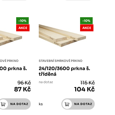
-10%
-10%
AKCE
AKCE
KOVÉ PRKNO
STAVEBNÍ SMRKOVÉ PRKNO
00 prkna š.
24/120/3600 prkna š.
tříděná
96 Kč
na dotaz
115 Kč
87 Kč
104 Kč
ks