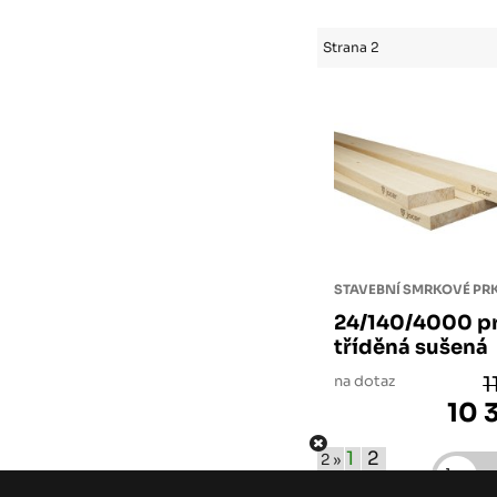
Strana 2
STAVEBNÍ SMRKOVÉ P
24/140/4000 pr
tříděná sušená
na dotaz
1
10 
1
2
2 »
m3