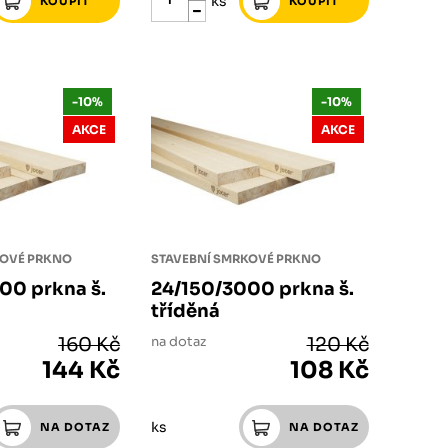
ks
-10%
-10%
AKCE
AKCE
KOVÉ PRKNO
STAVEBNÍ SMRKOVÉ PRKNO
00 prkna š.
24/150/3000 prkna š.
tříděná
160 Kč
na dotaz
120 Kč
144 Kč
108 Kč
ks