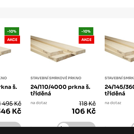
-10%
-10%
AKCE
AKCE
RKNO
STAVEBNÍ SMRKOVÉ PRKNO
STAVEBNÍ SMR
kna š.
24/110/4000 prkna š.
24/145/36
tříděná
tříděná
1 495 Kč
na dotaz
118 Kč
na dotaz
346 Kč
106 Kč
ks
ks