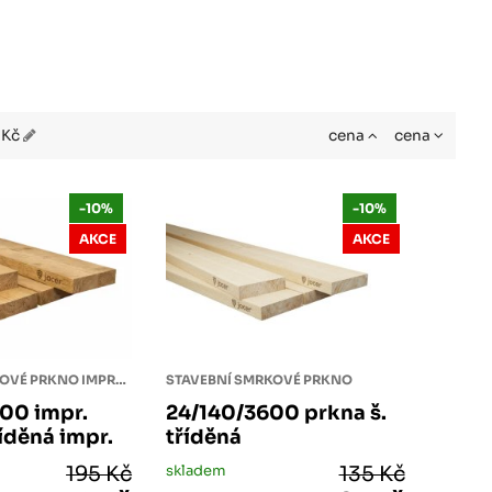
6 Kč
cena
cena
-10%
-10%
AKCE
AKCE
STAVEBNÍ SMRKOVÉ PRKNO IMPREGNOVANÉ
STAVEBNÍ SMRKOVÉ PRKNO
00 impr.
24/140/3600 prkna š.
říděná impr.
tříděná
195 Kč
skladem
135 Kč