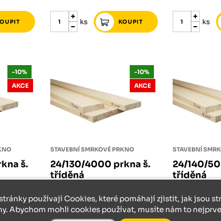
ks
ks
-10%
-10%
AKCE
AKCE
RKNO
STAVEBNÍ SMRKOVÉ PRKNO
STAVEBNÍ SMR
kna š.
24/130/4000 prkna š.
24/140/50
tříděná
tříděná
171 Kč
skladem
139 Kč
skladem
stránky používají Cookies, které pomáhají zjistit, jak jsou s
154 Kč
125 Kč
ny. Abychom mohli cookies používat, musíte nám to nejprve 