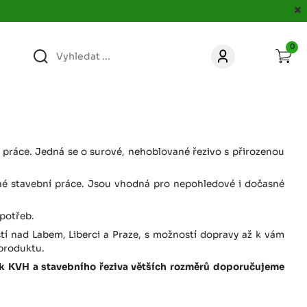
0
363
KONTAKT
acer.cz
67
KONTAKT
jacer.cz
 práce. Jedná se o surové, nehoblované řezivo s přirozenou
ocné stavební práce. Jsou vhodná pro nepohledové i dočasné
860
KONTAKT
jacer.cz
 potřeb.
stí nad Labem, Liberci a Praze, s možností dopravy až k vám
667
KONTAKT
 produktu.
jacer.cz
žek KVH a stavebního řeziva větších rozměrů doporučujeme
060
KONTAKT
c
jacer.cz