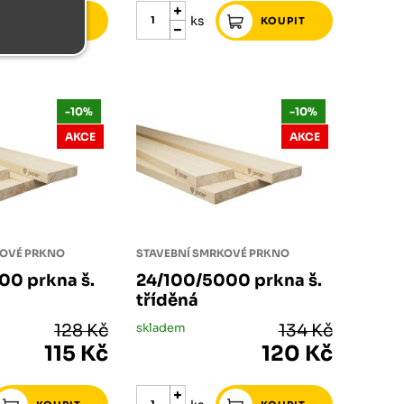
ks
-10%
-10%
AKCE
AKCE
KOVÉ PRKNO
STAVEBNÍ SMRKOVÉ PRKNO
00 prkna š.
24/100/5000 prkna š.
tříděná
128 Kč
skladem
134 Kč
115 Kč
120 Kč