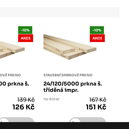
-10%
-10%
AKCE
AKCE
KOVÉ PRKNO
STAVEBNÍ SMRKOVÉ PRKNO
00 prkna š.
24/120/5000 prkna š.
tříděná impr.
139 Kč
na dotaz
167 Kč
126 Kč
151 Kč
ks