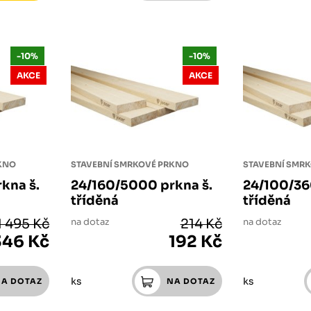
-10%
-10%
AKCE
AKCE
RKNO
STAVEBNÍ SMRKOVÉ PRKNO
STAVEBNÍ SMR
kna š.
24/160/5000 prkna š.
24/100/36
tříděná
tříděná
1 495 Kč
na dotaz
214 Kč
na dotaz
346 Kč
192 Kč
ks
ks