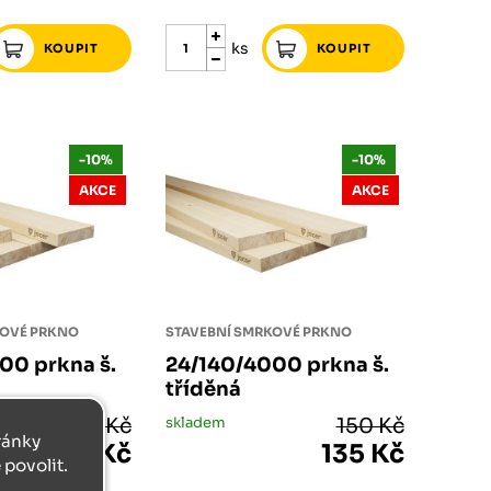
ks
-10%
-10%
AKCE
AKCE
KOVÉ PRKNO
STAVEBNÍ SMRKOVÉ PRKNO
00 prkna š.
24/140/4000 prkna š.
tříděná
187 Kč
skladem
150 Kč
tránky
168 Kč
135 Kč
povolit.