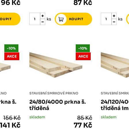
96 Kč
87 Kč
ks
ks
-10%
-10%
AKCE
AKCE
RKNO
STAVEBNÍ SMRKOVÉ PRKNO
STAVEBNÍ SMR
kna š.
24/80/4000 prkna š.
24/120/40
tříděná
tříděná im
156 Kč
skladem
85 Kč
skladem
141 Kč
77 Kč