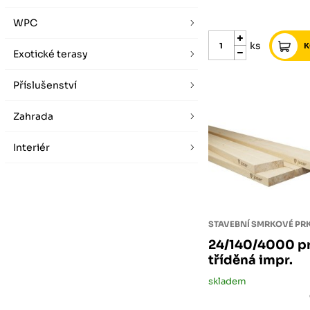
WPC
ks
Exotické terasy
Příslušenství
Zahrada
Interiér
STAVEBNÍ SMRKOVÉ P
24/140/4000 pr
tříděná impr.
skladem