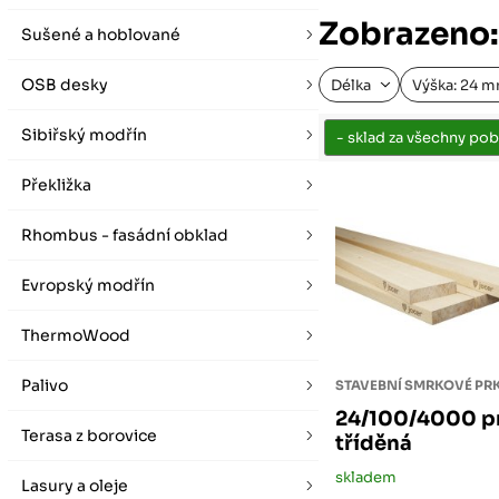
vybírat zde
Po-Pá 07:00 - 16:00, So 08:00 - 12:00 (ne Liberec)
Zobrazeno:
Zimní otevírací doba (listopad - únor)
Sušené a hoblované
Po-Pá 08:00 - 16:00, So 08:00 - 12:00 (ne Liberec)
OSB desky
Délka
Výška: 24 
Sibiřský modřín
Překližka
Rhombus - fasádní obklad
Evropský modřín
ThermoWood
Palivo
STAVEBNÍ SMRKOVÉ P
24/100/4000 pr
Terasa z borovice
tříděná
skladem
Lasury a oleje