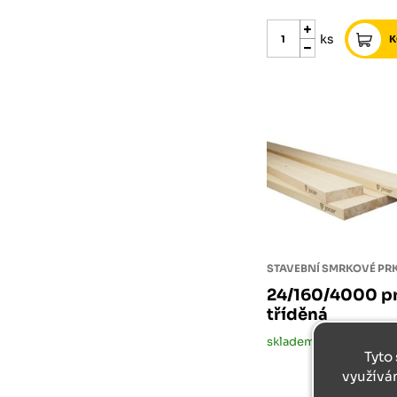
ks
STAVEBNÍ SMRKOVÉ P
24/160/4000 pr
tříděná
skladem
Tyto 
využívá