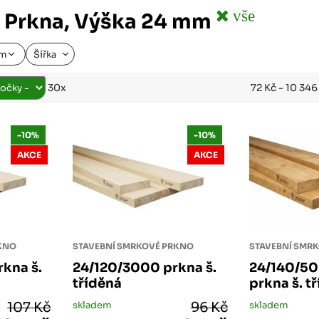
Růžodol XI – Liberec, 460 01
vše
 Prkna, Výška 24 mm
mm
Šířka
72 Kč - 10 34
30x
-10%
-10%
AKCE
AKCE
RKNO
STAVEBNÍ SMRKOVÉ PRKNO
kna š.
24/120/3000 prkna š.
24/140/50
tříděná
prkna š. t
107 Kč
skladem
96 Kč
skladem