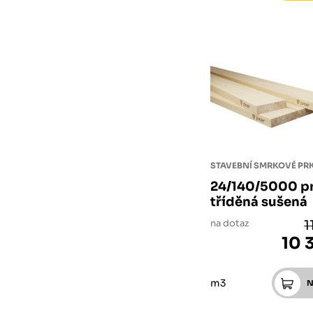
STAVEBNÍ SMRKOVÉ P
24/140/5000 pr
tříděná sušená
na dotaz
1
10 
m3