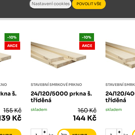
ks
ks
-10%
-10%
AKCE
AKCE
RKNO
STAVEBNÍ SMRKOVÉ PRKNO
STAVEBNÍ SMR
kna š.
24/120/5000 prkna š.
24/120/40
tříděná
tříděná
155 Kč
skladem
160 Kč
skladem
139 Kč
144 Kč