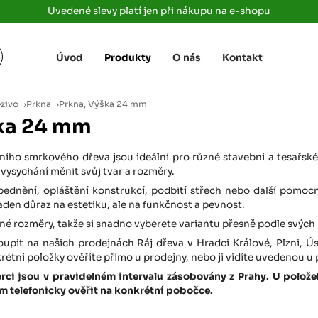
Uvedené slevy platí jen při nákupu na e-shopu
Úvod
Produkty
O nás
Kontakt
Žižkova 3363/78
+420 733 733 
 Labem
(parkoviště MAKRO)
rajdrevausti
j
ezivo
›
Prkna
›
Prkna, Výška 24 mm
Ústí nad Labem, 400 01
ka 24 mm
Rovná 181
+420 731 616 7
rálové
(parkoviště MAKRO)
rajdrevahradec
ního smrkového dřeva jsou ideální pro různé stavební a tesařské
Březhrad, Hradec Králové, 503 32
 vysychání měnit svůj tvar a rozměry.
Tůmovka 110
 bednění, opláštění konstrukcí, podbití střech nebo další pom
+420 734 850 
(Za čerpací stanicí TANK ONO)
aden důraz na estetiku, ale na funkčnost a pevnost.
rajdrevapraha
Předboj, 250 72
é rozměry, takže si snadno vyberete variantu přesně podle svých
oupit na našich prodejnách Ráj dřeva v Hradci Králové, Plzni, Ú
Rokycanská 2656/2,
+420 603 162 
(parkoviště Albert)
tní položky ověříte přímo u prodejny, nebo ji vidíte uvedenou u
rajdrevaplzen
Plzeň 4, 301 00
berci jsou v pravidelném intervalu zásobovány z Prahy. U polo
 telefonicky ověřit na konkrétní pobočce.
Partyzánská
+420 733 733 
(na konci ulice u zrcadla)
rajdrevalibere