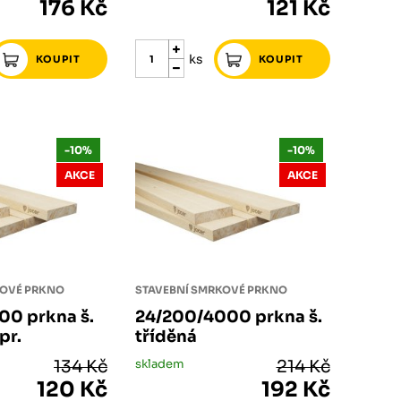
176 Kč
121 Kč
ks
-10%
-10%
AKCE
AKCE
KOVÉ PRKNO
STAVEBNÍ SMRKOVÉ PRKNO
00 prkna š.
24/200/4000 prkna š.
pr.
tříděná
134 Kč
skladem
214 Kč
120 Kč
192 Kč