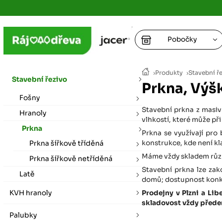
Pobočky
Ústí nad
›
Produkty
›
Stavební ř
vybírat zde
Stavební řezivo
Prkna, Výš
+
Fošny
Hradec K
+
+
+
Stavební prkna z masiv
vybírat zde
Hranoly
vlhkostí, které může při
Prkna
+
Prkna se využívají pro
Praha
Prkna šířkově tříděná
konstrukce, kde není kl
vybírat zde
Máme vždy skladem různ
Prkna šířkově netříděná
Stavební prkna lze zak
Plzeň
Latě
domů; dostupnost konkré
vybírat zde
KVH hranoly
Prodejny v Plzni a Li
skladovost vždy předem
Liberec
Palubky
Letní otevírací doba (březen - říjen)