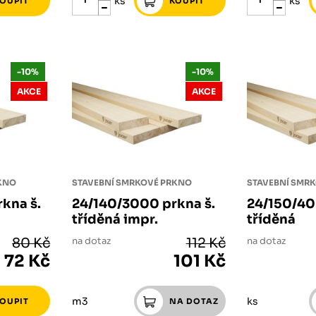
ks
ks
-10%
-10%
AKCE
AKCE
RKNO
STAVEBNÍ SMRKOVÉ PRKNO
STAVEBNÍ SMR
kna š.
24/140/3000 prkna š.
24/150/40
tříděná impr.
tříděná
80 Kč
na dotaz
112 Kč
na dotaz
72 Kč
101 Kč
m3
ks