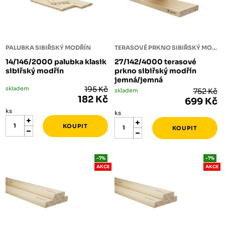
PALUBKA SIBIŘSKÝ MODŘÍN
TERASOVÉ PRKNO SIBIŘSKÝ MODŘÍN
14/146/2000 palubka klasik
27/142/4000 terasové
sibiřský modřín
prkno sibiřský modřín
jemná/jemná
skladem
195 Kč
skladem
752 Kč
182 Kč
699 Kč
ks
ks
-7%
-7%
AKCE
AKCE