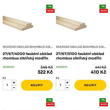
-7%
-7%
AKCE
AKCE
FASÁDNÍ OBKLAD RHOMBUS SIBIŘSKÝ MODŘÍN
FASÁDNÍ OBKLAD RHOMBUS SIBIŘSKÝ MODŘÍN
27/67/4000 fasádní obklad
27/67/5100 fasádní obklad
rhombus sibiřský modřín
rhombus sibiřský modřín
skladem
346 Kč
skladem
441 Kč
322 Kč
410 Kč
ks
ks
-7%
-7%
AKCE
AKCE