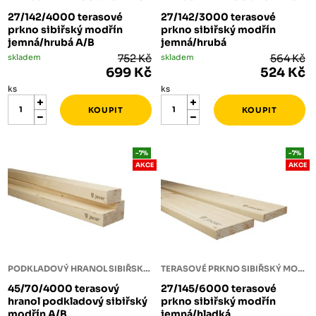
27/142/4000 terasové
27/142/3000 terasové
prkno sibiřský modřín
prkno sibiřský modřín
jemná/hrubá A/B
jemná/hrubá
skladem
752 Kč
skladem
564 Kč
699 Kč
524 Kč
ks
ks
-7%
-7%
AKCE
AKCE
PODKLADOVÝ HRANOL SIBIŘSKÝ MODŘÍN
TERASOVÉ PRKNO SIBIŘSKÝ MODŘÍN
45/70/4000 terasový
27/145/6000 terasové
hranol podkladový sibiřský
prkno sibiřský modřín
modřín A/B
jemná/hladká