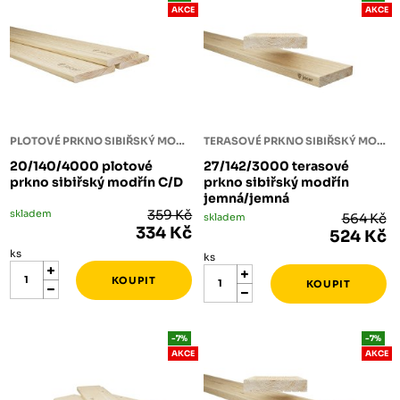
AKCE
AKCE
PLOTOVÉ PRKNO SIBIŘSKÝ MODŘÍN
TERASOVÉ PRKNO SIBIŘSKÝ MODŘÍN
20/140/4000 plotové
27/142/3000 terasové
prkno sibiřský modřín C/D
prkno sibiřský modřín
jemná/jemná
skladem
359 Kč
skladem
564 Kč
334 Kč
524 Kč
ks
ks
-7%
-7%
AKCE
AKCE