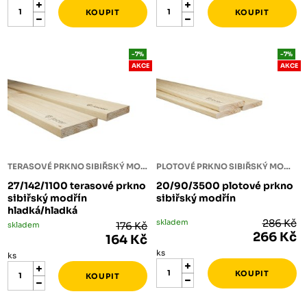
-7%
-7%
AKCE
AKCE
TERASOVÉ PRKNO SIBIŘSKÝ MODŘÍN
PLOTOVÉ PRKNO SIBIŘSKÝ MODŘÍN
27/142/1100 terasové prkno
20/90/3500 plotové prkno
sibiřský modřín
sibiřský modřín
hladká/hladká
skladem
286 Kč
skladem
176 Kč
266 Kč
164 Kč
ks
ks