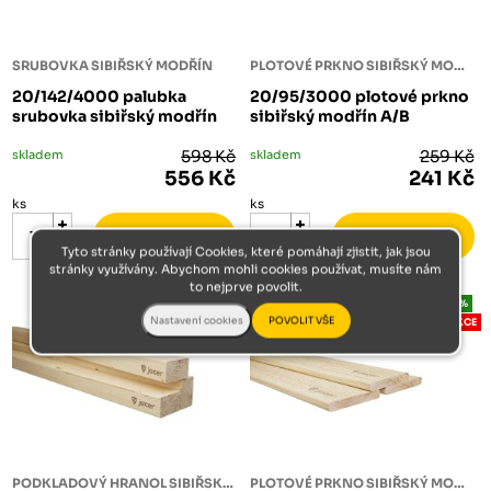
SRUBOVKA SIBIŘSKÝ MODŘÍN
PLOTOVÉ PRKNO SIBIŘSKÝ MODŘÍN
20/142/4000 palubka
20/95/3000 plotové prkno
srubovka sibiřský modřín
sibiřský modřín A/B
skladem
598 Kč
skladem
259 Kč
556 Kč
241 Kč
ks
ks
Tyto stránky používají Cookies, které pomáhají zjistit, jak jsou
stránky využívány. Abychom mohli cookies používat, musíte nám
to nejprve povolit.
-7%
-7%
AKCE
AKCE
PODKLADOVÝ HRANOL SIBIŘSKÝ MODŘÍN
PLOTOVÉ PRKNO SIBIŘSKÝ MODŘÍN