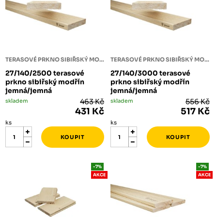
TERASOVÉ PRKNO SIBIŘSKÝ MODŘÍN
TERASOVÉ PRKNO SIBIŘSKÝ MODŘÍN
27/140/2500 terasové
27/140/3000 terasové
prkno sibiřský modřín
prkno sibiřský modřín
jemná/jemná
jemná/jemná
skladem
463 Kč
skladem
556 Kč
431 Kč
517 Kč
ks
ks
-7%
-7%
AKCE
AKCE