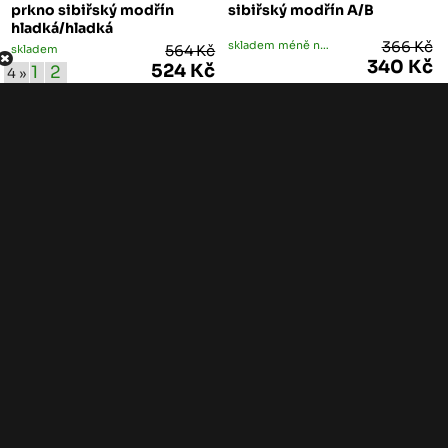
prkno sibiřský modřín
sibiřský modřín A/B
hladká/hladká
skladem méně než 5 ks
366 Kč
skladem
564 Kč
340 Kč
524 Kč
1
2
4 »
ks
ks
-7%
-7%
AKCE
AKCE
FASÁDNÍ OBKLAD RHOMBUS SIBIŘSKÝ MODŘÍN
FASÁDNÍ OBKLAD RHOMBUS SIBIŘSKÝ MODŘÍN
21/68/4000 fasádní obklad
27/86/4000 fasádní obklad
rhombus sibiřský modřín
rhombus sibiřský modřín
skladem
298 Kč