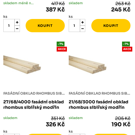
skladem méně než 5 ks
417 Kč
skladem
263 Kč
387 Kč
245 Kč
ks
ks
-7%
-7%
AKCE
AKCE
FASÁDNÍ OBKLAD RHOMBUS SIBIŘSKÝ MODŘÍN
FASÁDNÍ OBKLAD RHOMBUS SIBIŘSKÝ MODŘÍN
27/68/4000 fasádní obklad
21/68/3000 fasádní obklad
rhombus sibiřský modřín
rhombus sibiřský modřín
skladem
351 Kč
skladem
205 Kč
326 Kč
190 Kč
ks
ks