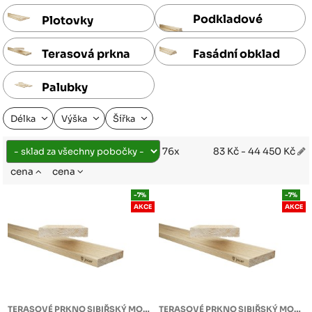
Podkladové
Plotovky
hranoly
Terasová prkna
Fasádní obklad
Palubky
Délka
Výška
Šířka
83 Kč - 44 450 Kč
76x
cena
cena
-7%
-7%
AKCE
AKCE
TERASOVÉ PRKNO SIBIŘSKÝ MODŘÍN
TERASOVÉ PRKNO SIBIŘSKÝ MODŘÍN