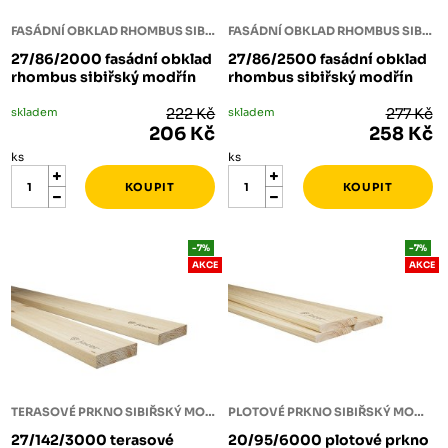
FASÁDNÍ OBKLAD RHOMBUS SIBIŘSKÝ MODŘÍN
FASÁDNÍ OBKLAD RHOMBUS SIBIŘSKÝ MODŘÍN
27/86/2000 fasádní obklad
27/86/2500 fasádní obklad
rhombus sibiřský modřín
rhombus sibiřský modřín
skladem
222 Kč
skladem
277 Kč
206 Kč
258 Kč
ks
ks
-7%
-7%
AKCE
AKCE
TERASOVÉ PRKNO SIBIŘSKÝ MODŘÍN
PLOTOVÉ PRKNO SIBIŘSKÝ MODŘÍN
27/142/3000 terasové
20/95/6000 plotové prkno