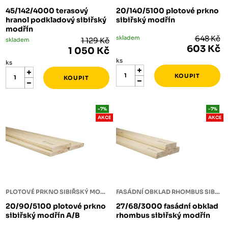
45/142/4000 terasový
20/140/5100 plotové prkno
hranol podkladový sibiřský
sibiřský modřín
modřín
skladem
648 Kč
skladem
1 129 Kč
603 Kč
1 050 Kč
ks
ks
-7%
-7%
AKCE
AKCE
PLOTOVÉ PRKNO SIBIŘSKÝ MODŘÍN
FASÁDNÍ OBKLAD RHOMBUS SIBIŘSKÝ MODŘÍN
20/90/5100 plotové prkno
27/68/3000 fasádní obklad
sibiřský modřín A/B
rhombus sibiřský modřín