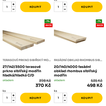
-7%
-7%
AKCE
AKCE
TERASOVÉ PRKNO SIBIŘSKÝ MODŘÍN
FASÁDNÍ OBKLAD RHOMBUS SIBIŘSKÝ MODŘÍN
27/142/3500 terasové
20/140/4000 fasádní
prkno sibiřský modřín
obklad rhombus sibiřský
hladká/hladká C/D
modřín
skladem
398 Kč
skladem
535 Kč
370 Kč
498 Kč
ks
ks