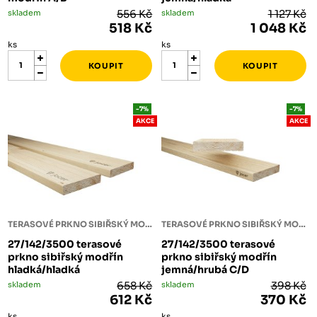
skladem
556 Kč
skladem
1 127 Kč
518 Kč
1 048 Kč
ks
ks
-7%
-7%
AKCE
AKCE
TERASOVÉ PRKNO SIBIŘSKÝ MODŘÍN
TERASOVÉ PRKNO SIBIŘSKÝ MODŘÍN
27/142/3500 terasové
27/142/3500 terasové
prkno sibiřský modřín
prkno sibiřský modřín
hladká/hladká
jemná/hrubá C/D
skladem
658 Kč
skladem
398 Kč
612 Kč
370 Kč
ks
ks