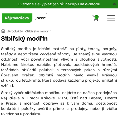
Uvedené slevy platí jen při nákupu na e-shopu
0
›
Produkty
›
Sibiřský modřín
Sibiřský modřín
Sibiřský modřín je ideální materiál na ploty, terasy, pergoly,
fasády a nebo třeba vyvýšené záhony. Je známý svou vysokou
odolností vůči povětrnostním vlivům a dlouhou životností.
Nabízíme širokou nabídku plotovek, podkladových hranolů,
fasádních obkladů palubek a terasových prken s různými
úpravami drážek. Sibiřský modřín navíc vyniká krásnou
strukturou letokruhů, která dodává každému projektu unikátní
vzhled.
Široký výběr sibiřského modřínu najdete na našich prodejnách
Ráj dřeva v Hradci Králové, Plzni, Ústí nad Labem, Liberci
a Praze, s možností dopravy až k vám domů; dostupnost
konkrétní položky ověříte přímo u prodejny, nebo ji vidíte
uvedenou u produktu.