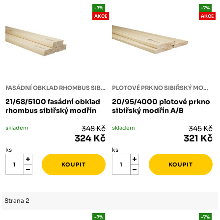
-7%
-7%
AKCE
AKCE
FASÁDNÍ OBKLAD RHOMBUS SIBIŘSKÝ MODŘÍN
PLOTOVÉ PRKNO SIBIŘSKÝ MODŘÍN
21/68/5100 fasádní obklad
20/95/4000 plotové prkno
rhombus sibiřský modřín
sibiřský modřín A/B
skladem
348 Kč
skladem
345 Kč
324 Kč
321 Kč
ks
ks
Strana 2
-7%
-7%