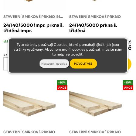
STAVEBNÍ SMRKOVÉ PRKNO IMPREGNOVANÉ
STAVEBNÍ SMRKOVÉ PRKNO
24/140/5000 impr. prkna š.
24/140/5000 prkna š.
tříděná impr.
tříděná
skladem
195 Kč
skladem
187 Kč
Tyto stránky používají Cookies, které pomáhají zjistit, jak jsou
176 Kč
168 Kč
stránky využívány. Abychom mohli cookies používat, musíte nám
to nejprve povolit.
ks
ks
-10%
-10%
AKCE
AKCE
STAVEBNÍ SMRKOVÉ PRKNO
STAVEBNÍ SMRKOVÉ PRKNO