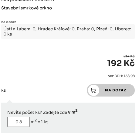
Stavební smrkové prkno
na dotaz
Ústí n.Labem:
0
, Hradec Králové:
0
, Praha:
0
, Plzeň:
0
, Liberec:
0
ks
214 Kč
192 Kč
bez DPH: 158,98
ks
2
Nevíte počet ks? Zadejte zde
v m
:
2
m
=
1
ks