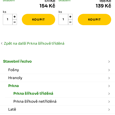
skladem
171 Kč
skladem
155 Kč
154 Kč
139 Kč
ks
ks
Zpět na další Prkna šířkově tříděná
Stavební řezivo
Fošny
Hranoly
Prkna
Prkna šířkově tříděná
Prkna šířkově netříděná
Latě