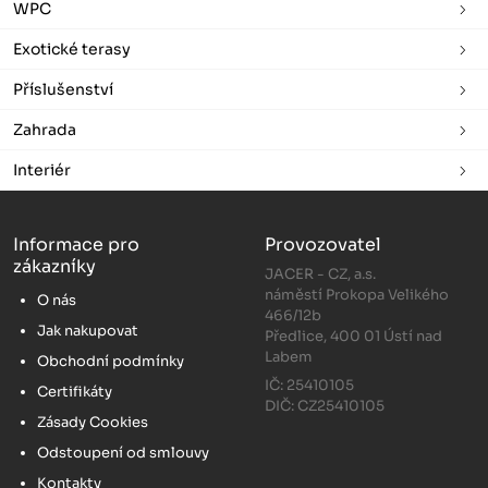
WPC
Exotické terasy
Příslušenství
Zahrada
Interiér
Informace pro
Provozovatel
zákazníky
JACER - CZ, a.s.
náměstí Prokopa Velikého
O nás
466/12b
Jak nakupovat
Předlice, 400 01 Ústí nad
Labem
Obchodní podmínky
IČ: 25410105
Certifikáty
DIČ: CZ25410105
Zásady Cookies
Odstoupení od smlouvy
Kontakty