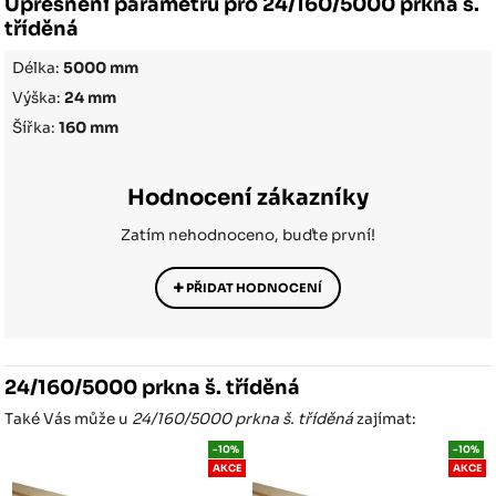
Upřesnění parametrů pro 24/160/5000 prkna š.
tříděná
Délka:
5000 mm
Výška:
24 mm
Šířka:
160 mm
Hodnocení zákazníky
Zatím nehodnoceno, buďte první!
PŘIDAT HODNOCENÍ
24/160/5000 prkna š. tříděná
Také Vás může u
24/160/5000 prkna š. tříděná
zajímat:
-10%
-10%
AKCE
AKCE