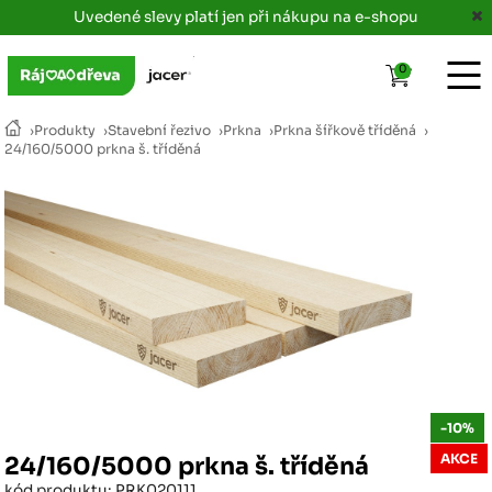
Uvedené slevy platí jen při nákupu na e-shopu
0
›
Produkty
›
Stavební řezivo
›
Prkna
›
Prkna šířkově tříděná
›
24/160/5000 prkna š. tříděná
-10%
AKCE
24/160/5000 prkna š. tříděná
kód produktu: PRK020111