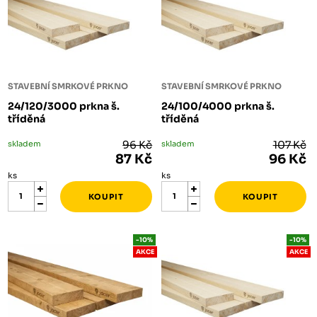
STAVEBNÍ SMRKOVÉ PRKNO
STAVEBNÍ SMRKOVÉ PRKNO
24/120/3000 prkna š.
24/100/4000 prkna š.
tříděná
tříděná
skladem
96 Kč
skladem
107 Kč
87 Kč
96 Kč
ks
ks
-10%
-10%
AKCE
AKCE