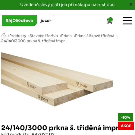
Uvedené slevy platí jen při nákupu na e-shopu
0
›
Produkty
›
Stavební řezivo
›
Prkna
›
Prkna šířkově tříděná
›
24/140/3000 prkna š. tříděná impr.
-10%
AKCE
24/140/3000 prkna š. tříděná impr.
kód produktu: PRK020117