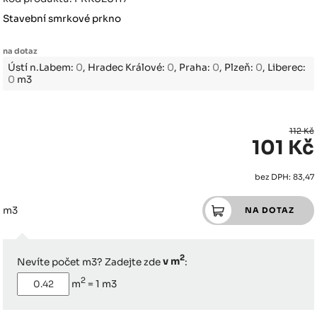
Stavební smrkové prkno
na dotaz
Ústí n.Labem:
0
, Hradec Králové:
0
, Praha:
0
, Plzeň:
0
, Liberec:
0
m3
112 Kč
101 Kč
bez DPH: 83,47
m3
2
Nevíte počet m3? Zadejte zde
v m
:
2
m
=
1
m3