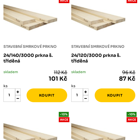
AKCE
AKCE
STAVEBNÍ SMRKOVÉ PRKNO
STAVEBNÍ SMRKOVÉ PRKNO
24/140/3000 prkna š.
24/120/3000 prkna š.
tříděná
tříděná
skladem
112 Kč
skladem
96 Kč
101 Kč
87 Kč
ks
ks
-10%
-10%
AKCE
AKCE