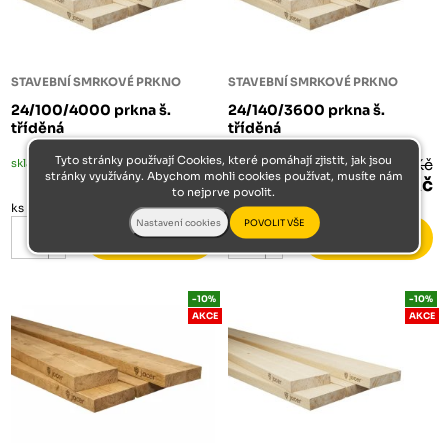
STAVEBNÍ SMRKOVÉ PRKNO
STAVEBNÍ SMRKOVÉ PRKNO
24/100/4000 prkna š.
24/140/3600 prkna š.
tříděná
tříděná
Tyto stránky používají Cookies, které pomáhají zjistit, jak jsou
skladem
107 Kč
skladem
135 Kč
stránky využívány. Abychom mohli cookies používat, musíte nám
96 Kč
121 Kč
to nejprve povolit.
ks
ks
-10%
-10%
AKCE
AKCE