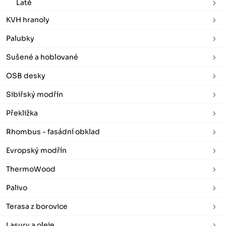
Latě
KVH hranoly
Palubky
Sušené a hoblované
OSB desky
Sibiřský modřín
Překližka
Rhombus - fasádní obklad
Evropský modřín
ThermoWood
Palivo
Terasa z borovice
Lasury a oleje