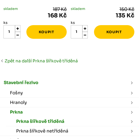
skladem
187 Kč
skladem
150 Kč
168 Kč
135 Kč
ks
ks
Zpět na další Prkna šířkově tříděná
Stavební řezivo
Fošny
Hranoly
Prkna
Prkna šířkově tříděná
Prkna šířkově netříděná