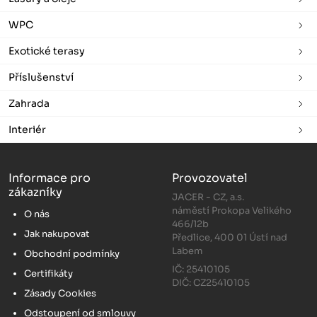
WPC
Exotické terasy
Příslušenství
Zahrada
Interiér
Informace pro
Provozovatel
zákazníky
JACER - CZ, a.s.
náměstí Prokopa Velikého
O nás
466/12b
Jak nakupovat
Předlice, 400 01 Ústí nad
Labem
Obchodní podmínky
IČ: 25410105
Certifikáty
DIČ: CZ25410105
Zásady Cookies
Odstoupení od smlouvy