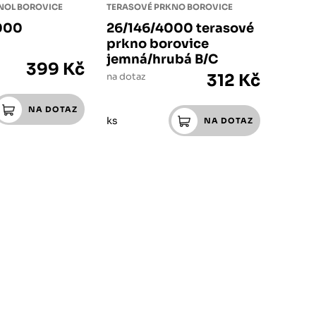
NOL BOROVICE
TERASOVÉ PRKNO BOROVICE
000
26/146/4000 terasové
prkno borovice
jemná/hrubá B/C
399 Kč
na dotaz
312 Kč
ks