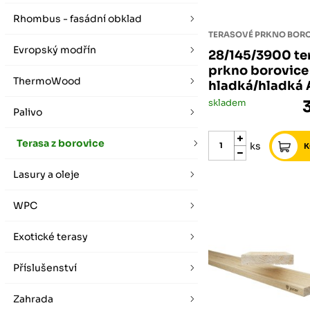
vybírat zde
Po-Pá 07:00 - 16:00, So 08:00 - 12:00 (ne Liberec)
Zimní otevírací doba (listopad - únor)
Rhombus - fasádní obklad
Po-Pá 08:00 - 16:00, So 08:00 - 12:00 (ne Liberec)
TERASOVÉ PRKNO BOR
Evropský modřín
28/145/3900 te
prkno borovice
ThermoWood
hladká/hladká 
skladem
Palivo
Terasa z borovice
ks
Lasury a oleje
WPC
Exotické terasy
Příslušenství
Zahrada