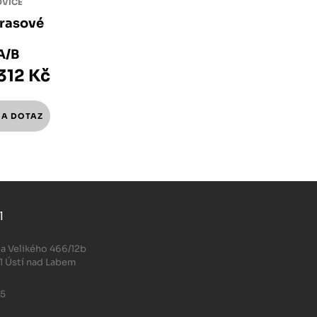
OVICE
rasové
A/B
312 Kč
l
.
a Velikého 466/12b
1 Ústí nad Labem
05