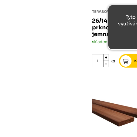
TERASOVÉ PRKNO BOR
Tyto 
26/146/4000 te
využívá
prkno borovice
jemná/jemná A
skladem méně než 5 ks
ks