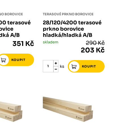
NO BOROVICE
TERASOVÉ PRKNO BOROVICE
00 terasové
28/120/4200 terasové
ovice
prkno borovice
dká A/B
hladká/hladká A/B
351 Kč
skladem
290 Kč
203 Kč
ks