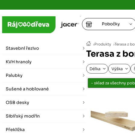
Pobočky
Ústí nad
›
Produkty
›
Terasa z b
vybírat zde
Stavební řezivo
Terasa z bo
+
Hradec K
+
KVH hranoly
+
+
vybírat zde
Délka
Výška
Palubky
+
Praha
Sušené a hoblované
vybírat zde
OSB desky
Plzeň
vybírat zde
Sibiřský modřín
Liberec
Překližka
Letní otevírací doba (březen - říjen)