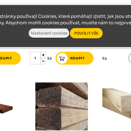
OVICE
TERASOVÉ PRKNO BOROVICE
TERASOVÉ PRK
stránky používají Cookies, které pomáhají zjistit, jak jsou s
rasové
26/146/4000 terasové
28/145/45
ny. Abychom mohli cookies používat, musíte nám to nejprve 
prkno borovice
prkno bor
/B
jemná/hrubá A/B
jemná/hla
312 Kč
skladem
312 Kč
na dotaz
ks
ks