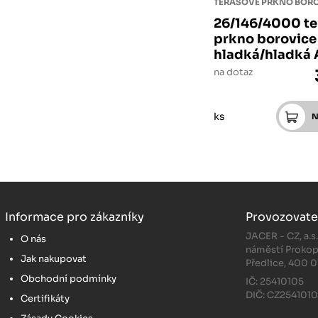
TERASOVÉ PRKNO BOR
26/146/4000 te
prkno borovice
hladká/hladká 
na dotaz
ks
Informace pro zákazníky
Provozovate
JACER - CZ, a.s
O nás
náměstí Prokop
Jak nakupovat
Předlice, 400 0
Obchodní podmínky
IČ: 25410105
DIČ: CZ254101
Certifikáty