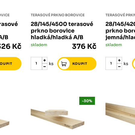
Růžodol XI – Liberec, 460 01
OVICE
TERASOVÉ PRKNO BOROVICE
TERASOVÉ PRK
rasové
28/145/4500 terasové
28/145/42
prkno borovice
prkno bor
A/B
hladká/hladká A/B
jemná/hla
326 Kč
skladem
376 Kč
skladem
ks
ks
-30%