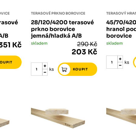
OVICE
TERASOVÉ PRKNO BOROVICE
TERASOVÝ HRA
rasové
28/120/4200 terasové
45/70/420
prkno borovice
hranol po
A/B
jemná/hladká A/B
borovice
351 Kč
skladem
290 Kč
skladem
203 Kč
ks
ks