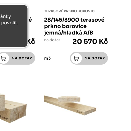
NO BOROVICE
TERASOVÉ PRKNO BOROVICE
tránky
00 terasové
28/145/3900 terasové
povolit.
ovice
prkno borovice
dká A/B
jemná/hladká A/B
376 Kč
na dotaz
20 570 Kč
m3