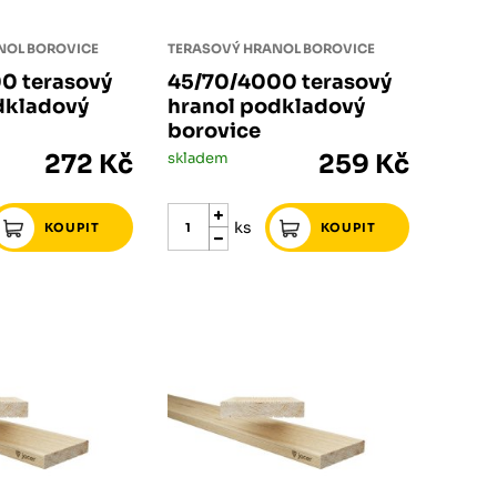
NOL BOROVICE
TERASOVÝ HRANOL BOROVICE
0 terasový
45/70/4000 terasový
dkladový
hranol podkladový
borovice
272 Kč
skladem
259 Kč
ks