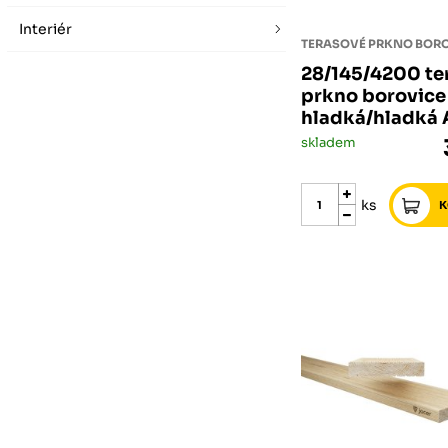
Interiér
TERASOVÉ PRKNO BOR
28/145/4200 te
prkno borovice
hladká/hladká 
skladem
ks