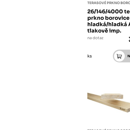
TERASOVÉ PRKNO BOR
26/146/4000 te
prkno borovice
hladká/hladká 
tlakově imp.
na dotaz
ks