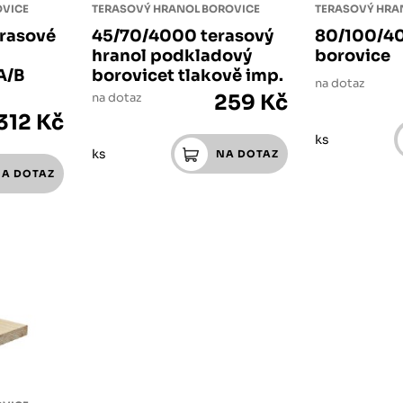
OVICE
TERASOVÝ HRANOL BOROVICE
TERASOVÝ HRA
rasové
45/70/4000 terasový
80/100/4
hranol podkladový
borovice
A/B
borovicet tlakově imp.
na dotaz
na dotaz
259 Kč
312 Kč
ks
ks