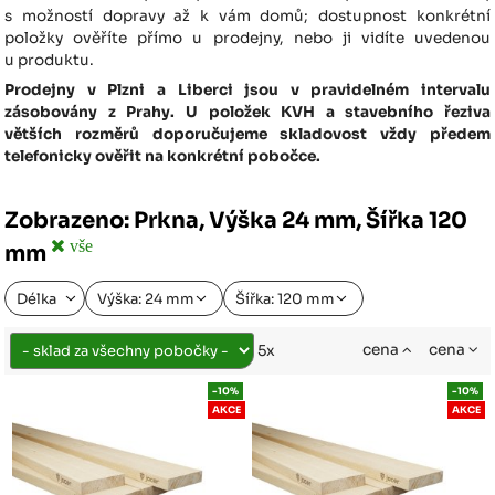
s možností dopravy až k vám domů; dostupnost konkrétní
položky ověříte přímo u prodejny, nebo ji vidíte uvedenou
u produktu.
Prodejny v Plzni a Liberci jsou v pravidelném intervalu
zásobovány z Prahy. U položek KVH a stavebního řeziva
větších rozměrů doporučujeme skladovost vždy předem
telefonicky ověřit na konkrétní pobočce.
Zobrazeno: Prkna, Výška 24 mm, Šířka 120
vše
mm
Délka
Výška: 24 mm
Šířka: 120 mm
cena
cena
5x
-10%
-10%
AKCE
AKCE