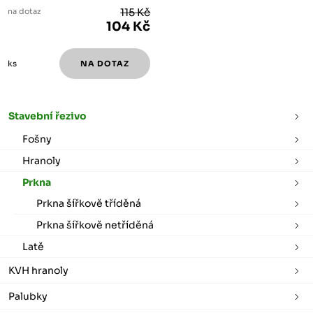
na dotaz
115 Kč
104 Kč
ks
Stavební řezivo
Fošny
Hranoly
Prkna
Prkna šířkově tříděná
Prkna šířkově netříděná
Latě
KVH hranoly
Palubky