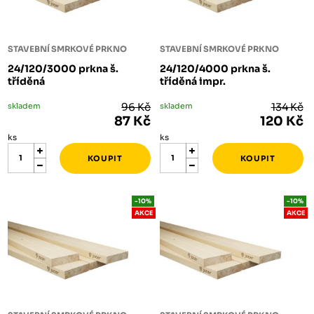
STAVEBNÍ SMRKOVÉ PRKNO
STAVEBNÍ SMRKOVÉ PRKNO
24/120/3000 prkna š.
24/120/4000 prkna š.
tříděná
tříděná impr.
skladem
96 Kč
skladem
134 Kč
87 Kč
120 Kč
ks
ks
-10%
-10%
AKCE
AKCE