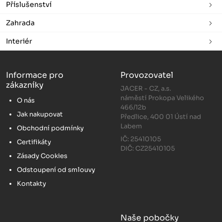
Příslušenství
Zahrada
Interiér
Informace pro
Provozovatel
zákazníky
JACER - CZ, a.s.
náměstí Prokopa Velikého
O nás
466/12b
Jak nakupovat
Předlice, 400 01 Ústí nad
Labem
Obchodní podmínky
IČ: 25410105
Certifikáty
DIČ: CZ25410105
Zásady Cookies
Odstoupení od smlouvy
Kontakty
Naše pobočky