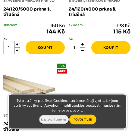
STAVEBNÍ SMRKOVÉ PRKNO
STAVEBNÍ SMRKOVÉ PRKNO
24/120/5000 prkna š.
24/120/4000 prkna š.
tříděná
tříděná
skladem
160 Kč
skladem
128 Kč
144 Kč
115 Kč
ks
ks
-10%
AKCE
Tyto stránky používají Cookies, které pomáhají zjistit, jak jsou
stránky využívány. Abychom mohli cookies používat, musíte nám
to nejprve povolit.
STAVEBNÍ SMRKOVÉ PRKNO
24/120/3600 prkna š.
tříděná