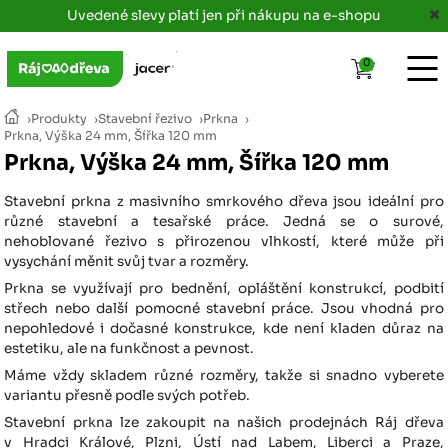
Uvedené slevy platí jen při nákupu na e-shopu
0
›
Produkty
›
Stavební řezivo
›
Prkna
›
Prkna, Výška 24 mm, Šířka 120 mm
Prkna, Výška 24 mm, Šířka 120 mm
Stavební prkna z masivního smrkového dřeva jsou ideální pro
různé stavební a tesařské práce. Jedná se o surové,
nehoblované řezivo s přirozenou vlhkostí, které může při
vysychání měnit svůj tvar a rozměry.
Prkna se využívají pro bednění, opláštění konstrukcí, podbití
střech nebo další pomocné stavební práce. Jsou vhodná pro
nepohledové i dočasné konstrukce, kde není kladen důraz na
estetiku, ale na funkčnost a pevnost.
Máme vždy skladem různé rozměry, takže si snadno vyberete
variantu přesně podle svých potřeb.
Stavební prkna lze zakoupit na našich prodejnách Ráj dřeva
v Hradci Králové, Plzni, Ústí nad Labem, Liberci a Praze,