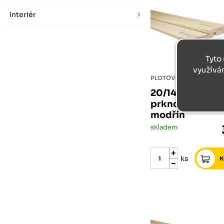
Interiér
Tyto 
využívá
20/140/4000 p
prkno evropsk
modřín
skladem
ks