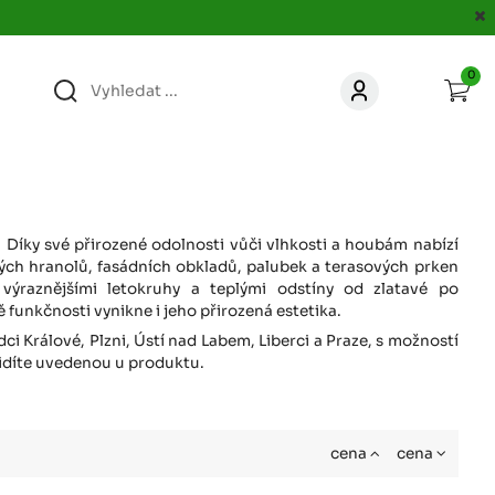
0
363
KONTAKT
acer.cz
67
KONTAKT
jacer.cz
y. Díky své přirozené odolnosti vůči vlhkosti a houbám nabízí
ých hranolů, fasádních obkladů, palubek a terasových prken
ýraznějšími letokruhy a teplými odstíny od zlatavé po
860
 funkčnosti vynikne i jeho přirozená estetika.
KONTAKT
jacer.cz
 Králové, Plzni, Ústí nad Labem, Liberci a Praze, s možností
vidíte uvedenou u produktu.
667
KONTAKT
jacer.cz
cena
cena
060
KONTAKT
c
jacer.cz