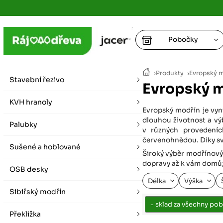
Pobočky
Ústí nad
›
Produkty
›
Evropský 
vybírat zde
Stavební řezivo
Evropský 
+
Hradec K
+
KVH hranoly
+
+
Evropský modřín je vyni
vybírat zde
dlouhou životnost a vý
Palubky
+
v různých provedeníc
Praha
červenohnědou. Díky své
Sušené a hoblované
vybírat zde
Široký výběr modřínovýc
dopravy až k vám domů; 
OSB desky
Plzeň
Délka
Výška
vybírat zde
Sibiřský modřín
Liberec
Překližka
Letní otevírací doba (březen - říjen)