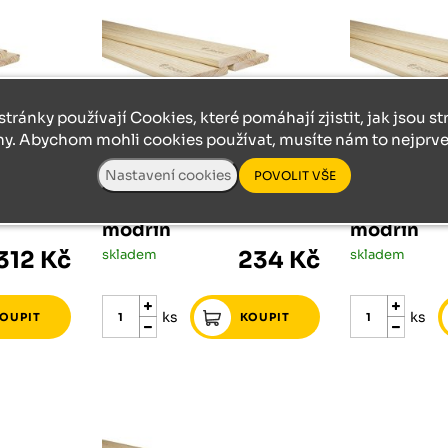
stránky používají Cookies, které pomáhají zjistit, jak jsou s
ny. Abychom mohli cookies používat, musíte nám to nejprve 
PLOTOVÉ PRKNO EVROPSKÝ MODŘÍN
PLOTOVÉ PRKNO EVROPSKÝ MODŘÍN
lotové
20/140/3000 plotové
20/120/40
ý
prkno evropský
prkno evr
modřín
modřín
312 Kč
skladem
234 Kč
skladem
ks
ks