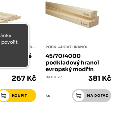
tránky
povolit.
PLOTOVÉ PRKNO EVROPSKÝ MODŘÍN
PODKLADOVÝ HRANOL
00 plotové
45/70/4000
opský
podkladový hranol
evropský modřín
267 Kč
na dotaz
381 Kč
ks