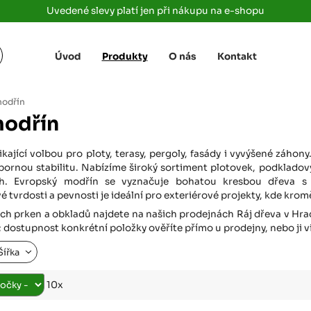
Uvedené slevy platí jen při nákupu na e-shopu
Úvod
Produkty
O nás
Kontakt
Žižkova 3363/78
+420 733 733 
 Labem
(parkoviště MAKRO)
rajdrevausti
j
modřín
Ústí nad Labem, 400 01
modřín
Rovná 181
+420 731 616 7
rálové
(parkoviště MAKRO)
rajdrevahradec
kající volbou pro ploty, terasy, pergoly, fasády i vyvýšené záhon
Březhrad, Hradec Králové, 503 32
bornou stabilitu. Nabízíme široký sortiment plotovek, podkladov
h. Evropský modřín se vyznačuje bohatou kresbou dřeva s v
Tůmovka 110
+420 734 850 
 tvrdosti a pevnosti je ideální pro exteriérové projekty, kde kromě
(Za čerpací stanicí TANK ONO)
rajdrevapraha
Předboj, 250 72
h prken a obkladů najdete na našich prodejnách Ráj dřeva v Hradci
dostupnost konkrétní položky ověříte přímo u prodejny, nebo ji 
Rokycanská 2656/2,
+420 603 162 
(parkoviště Albert)
Šířka
rajdrevaplzen
Plzeň 4, 301 00
10x
Partyzánská
+420 733 733 
(na konci ulice u zrcadla)
rajdrevalibere