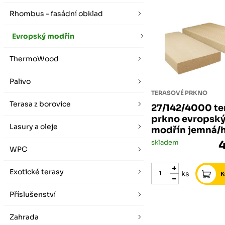
vybírat zde
Po-Pá 07:00 - 16:00, So 08:00 - 12:00 (ne Liberec)
Zimní otevírací doba (listopad - únor)
Rhombus - fasádní obklad
Po-Pá 08:00 - 16:00, So 08:00 - 12:00 (ne Liberec)
Evropský modřín
ThermoWood
Palivo
TERASOVÉ PRKNO
Terasa z borovice
27/142/4000 te
prkno evropsk
Lasury a oleje
modřín jemná/
skladem
WPC
Exotické terasy
ks
Příslušenství
Zahrada