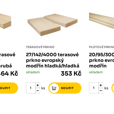
Růžodol XI – Liberec, 460 01
TERASOVÉ PRKNO
rasové
27/142/4000 terasové
20/95/300
ý
prkno evropský
prkno evr
hrubá
modřín hladká/hladká
modřín
464 Kč
skladem
353 Kč
skladem
ks
ks