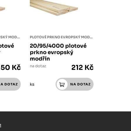
PLOTOVÉ PRKNO EVROPSKÝ MODŘÍN
PLOTOVÉ PRKNO EVROPSKÝ MODŘÍN
otové
20/95/4000 plotové
ý
prkno evropský
modřín
150 Kč
na dotaz
212 Kč
ks
l