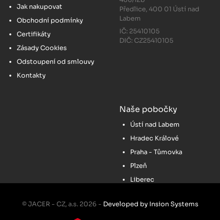
Jak nakupovat
Předlice, 400 01 Ústí nad
Labem
Obchodní podmínky
IČ: 25410105
Certifikáty
DIČ: CZ25410105
Zásady Cookies
Odstoupení od smlouvy
Kontakty
Naše pobočky
Ústí nad Labem
Hradec Králové
Praha - Tůmovka
Plzeň
Liberec
© JACER - CZ, a.s. 2026 -
Developed by Insion Systems