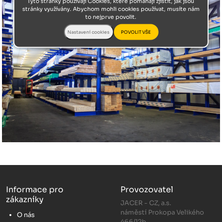
Tyto stránky používají Cookies, které pomáhají zjistit, jak jsou
stránky využívány. Abychom mohli cookies používat, musíte nám
to nejprve povolit.
Informace pro
Provozovatel
zákazníky
JACER - CZ, a.s.
náměstí Prokopa Velikého
O nás
466/12b