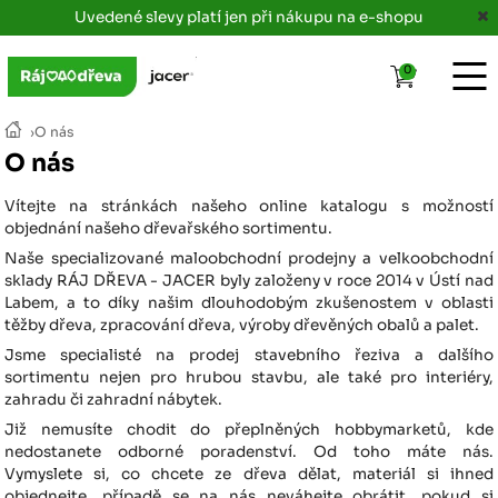
Uvedené slevy platí jen při nákupu na e-shopu
0
›
O nás
O nás
Vítejte na stránkách našeho online katalogu s možností
objednání našeho dřevařského sortimentu.
Naše specializované maloobchodní prodejny a velkoobchodní
sklady RÁJ DŘEVA - JACER byly založeny v roce 2014 v Ústí nad
Labem, a to díky našim dlouhodobým zkušenostem v oblasti
těžby dřeva, zpracování dřeva, výroby dřevěných obalů a palet.
Jsme specialisté na prodej stavebního řeziva a dalšího
sortimentu nejen pro hrubou stavbu, ale také pro interiéry,
zahradu či zahradní nábytek.
Již nemusíte chodit do přeplněných hobbymarketů, kde
nedostanete odborné poradenství. Od toho máte nás.
Vymyslete si, co chcete ze dřeva dělat, materiál si ihned
objednejte, případě se na nás neváhejte obrátit, pokud si