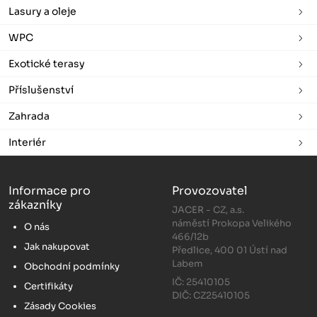
Lasury a oleje
WPC
Exotické terasy
Příslušenství
Zahrada
Interiér
Informace pro
Provozovatel
zákazníky
JACER - CZ, a.s.
náměstí Prokopa Velikého
O nás
466/12b
Jak nakupovat
Předlice, 400 01 Ústí nad
Labem
Obchodní podmínky
IČ: 25410105
Certifikáty
DIČ: CZ25410105
Zásady Cookies