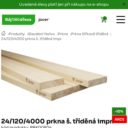
Uvedené slevy platí jen při nákupu na e-shopu
0
›
Produkty
›
Stavební řezivo
›
Prkna
›
Prkna šířkově tříděná
›
24/120/4000 prkna š. tříděná impr.
-10%
AKCE
24/120/4000 prkna š. tříděná impr.
kód produktu: PRK00804