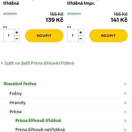
tříděná
tříděná impr.
skladem
155 Kč
skladem
156 Kč
139 Kč
141 Kč
ks
ks
Zpět na další Prkna šířkově tříděná
Stavební řezivo
Fošny
Hranoly
Prkna
Prkna šířkově tříděná
Prkna šířkově netříděná