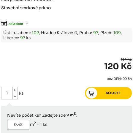
Stavební smrkové prkno
skladem
Ústí n.Labem:
102
, Hradec Králové:
0
, Praha:
97
, Plzeň:
109
,
Liberec:
97
ks
134 Kč
120 Kč
bez DPH: 99,54
ks
2
Nevíte počet ks? Zadejte zde
v m
:
2
m
=
1
ks