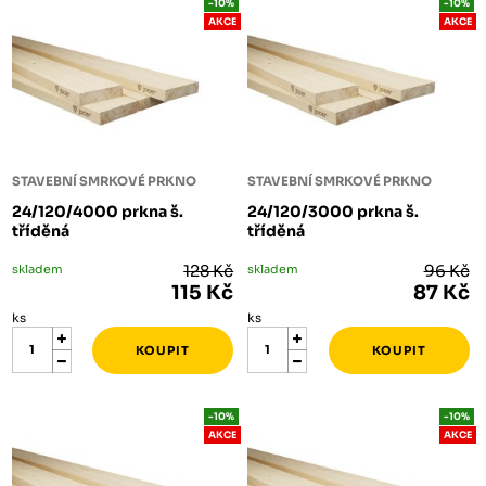
-10%
-10%
AKCE
AKCE
STAVEBNÍ SMRKOVÉ PRKNO
STAVEBNÍ SMRKOVÉ PRKNO
24/120/4000 prkna š.
24/120/3000 prkna š.
tříděná
tříděná
skladem
128 Kč
skladem
96 Kč
115 Kč
87 Kč
ks
ks
-10%
-10%
AKCE
AKCE