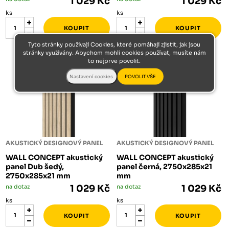
1 029 Kč
1 029 Kč
ks
ks
Tyto stránky používají Cookies, které pomáhají zjistit, jak jsou
stránky využívány. Abychom mohli cookies používat, musíte nám
to nejprve povolit.
AKUSTICKÝ DESIGNOVÝ PANEL
AKUSTICKÝ DESIGNOVÝ PANEL
WALL CONCEPT akustický
WALL CONCEPT akustický
panel Dub šedý,
panel černá, 2750x285x21
2750x285x21 mm
mm
na dotaz
1 029 Kč
na dotaz
1 029 Kč
ks
ks