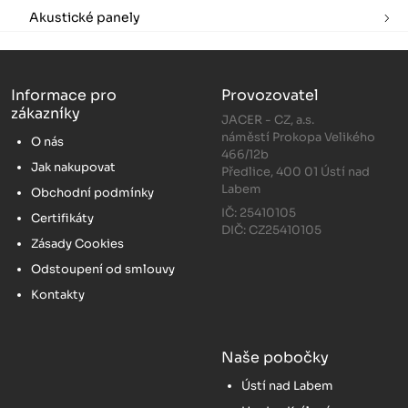
Akustické panely
Informace pro
Provozovatel
zákazníky
JACER - CZ, a.s.
náměstí Prokopa Velikého
O nás
466/12b
Jak nakupovat
Předlice, 400 01 Ústí nad
Labem
Obchodní podmínky
IČ: 25410105
Certifikáty
DIČ: CZ25410105
Zásady Cookies
Odstoupení od smlouvy
Kontakty
Naše pobočky
Ústí nad Labem