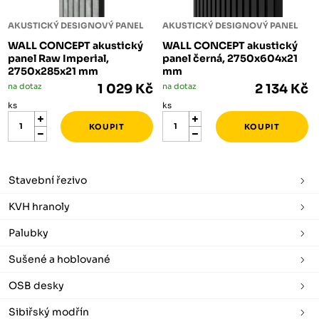
AKUSTICKÝ DESIGNOVÝ PANEL
AKUSTICKÝ DESIGNOVÝ PANEL
WALL CONCEPT akustický
WALL CONCEPT akustický
panel Raw Imperial,
panel černá, 2750x604x21
2750x285x21 mm
mm
na dotaz
1 029 Kč
na dotaz
2 134 Kč
ks
ks
Stavební řezivo
KVH hranoly
Palubky
Sušené a hoblované
OSB desky
Sibiřský modřín