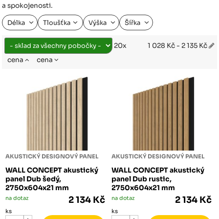
a spokojenosti.
Délka
Tloušťka
Výška
Šířka
1 028 Kč - 2 135 Kč
20x
cena
cena
AKUSTICKÝ DESIGNOVÝ PANEL
AKUSTICKÝ DESIGNOVÝ PANEL
WALL CONCEPT akustický
WALL CONCEPT akustický
panel Dub šedý,
panel Dub rustic,
2750x604x21 mm
2750x604x21 mm
na dotaz
2 134 Kč
na dotaz
2 134 Kč
ks
ks