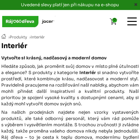
Uvedené slevy platí jen při nákupu na e-shopu
0
›
Produkty
›
Interiér
Interiér
Vytvořte si krásný, nadčasový a moderní domov
Hledáte způsob, jak proměnit svůj domov v místo plné útulnosti
a elegance? S produkty z kategorie
Interiér
si snadno vytvoříte
prostředí, které kombinuje krásu, nadčasovost a moderní styl.
Pravidelně pracujeme na rozšiřování naší nabídky, abychom vám
mohli přinést další inspirativní a kvalitní produkty. Naší
prioritou je spojení vysoké kvality s dostupnými cenami, aby si
každý mohl vytvořit domov svých snů.
Na našich prodejnách najdete nejen vzorky vystavených
produktů, ale také odborný personál, který vám rád pomůže
s výběrem i vysvětlením montáže. S trochou zručnosti ji zvládne
každý, takže proměna vašeho domova nikdy nebyla jednodušší.
Ráj dřeva – to je cesta k teplu domova, modernímu bydlení