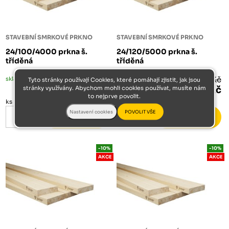
STAVEBNÍ SMRKOVÉ PRKNO
STAVEBNÍ SMRKOVÉ PRKNO
24/100/4000 prkna š.
24/120/5000 prkna š.
tříděná
tříděná
skladem
107 Kč
skladem
160 Kč
Tyto stránky používají Cookies, které pomáhají zjistit, jak jsou
stránky využívány. Abychom mohli cookies používat, musíte nám
96 Kč
144 Kč
to nejprve povolit.
ks
ks
-10%
-10%
AKCE
AKCE