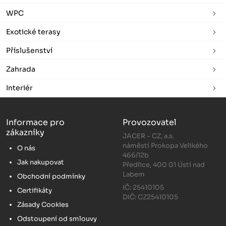
WPC
Exotické terasy
Příslušenství
Zahrada
Interiér
Informace pro
Provozovatel
zákazníky
JACER - CZ, a.s.
náměstí Prokopa Velikého
O nás
466/12b
Jak nakupovat
Předlice, 400 01 Ústí nad
Labem
Obchodní podmínky
IČ: 25410105
Certifikáty
DIČ: CZ25410105
Zásady Cookies
Odstoupení od smlouvy