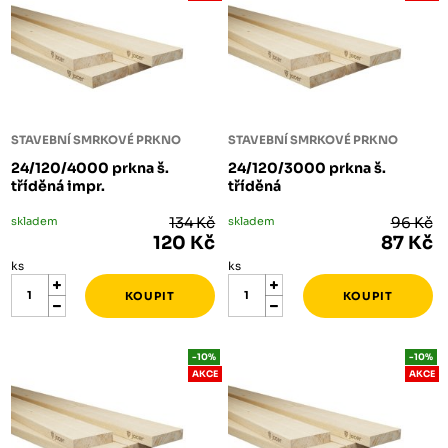
STAVEBNÍ SMRKOVÉ PRKNO
STAVEBNÍ SMRKOVÉ PRKNO
24/120/4000 prkna š.
24/120/3000 prkna š.
tříděná impr.
tříděná
skladem
134 Kč
skladem
96 Kč
120 Kč
87 Kč
ks
ks
-10%
-10%
AKCE
AKCE