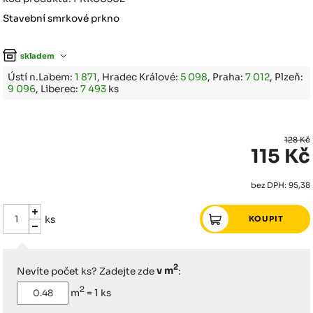
Stavební smrkové prkno
skladem
Ústí n.Labem:
1 871
, Hradec Králové:
5 098
, Praha:
7 012
, Plzeň:
9 096
, Liberec:
7 493
ks
128 Kč
115 Kč
bez DPH: 95,38
ks
2
Nevíte počet ks? Zadejte zde
v m
:
2
m
=
1
ks