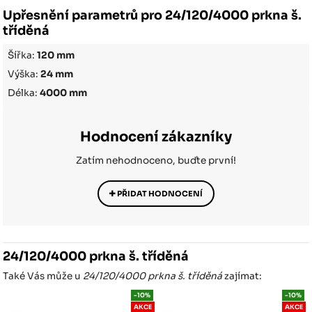
Upřesnění parametrů pro 24/120/4000 prkna š.
tříděná
Šířka:
120 mm
Výška:
24 mm
Délka:
4000 mm
Hodnocení zákazníky
Zatím nehodnoceno, buďte první!
PŘIDAT HODNOCENÍ
24/120/4000 prkna š. tříděná
Také Vás může u
24/120/4000 prkna š. tříděná
zajímat:
-10%
-10%
AKCE
AKCE