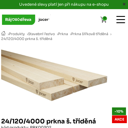
Uvedené slevy platí jen při nákupu na e-shopu
0
›
Produkty
›
Stavební řezivo
›
Prkna
›
Prkna šířkově tříděná
›
24/120/4000 prkna š. tříděná
-10%
AKCE
24/120/4000 prkna š. tříděná
kód produktu: PRK00302