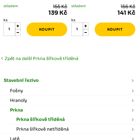
skladem
155 Kč
skladem
156 Kč
139 Kč
141 Kč
ks
ks
Zpět na další Prkna šířkově tříděná
Stavební řezivo
Fošny
Hranoly
Prkna
Prkna šířkově tříděná
Prkna šířkově netříděná
Latě