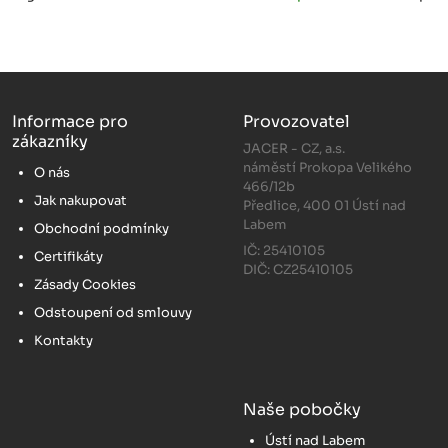
Informace pro
Provozovatel
zákazníky
JACER - CZ, a.s.
náměstí Prokopa Velikého
O nás
466/12b
Jak nakupovat
Předlice, 400 01 Ústí nad
Labem
Obchodní podmínky
IČ: 25410105
Certifikáty
DIČ: CZ25410105
Zásady Cookies
Odstoupení od smlouvy
Kontakty
Naše pobočky
Ústí nad Labem