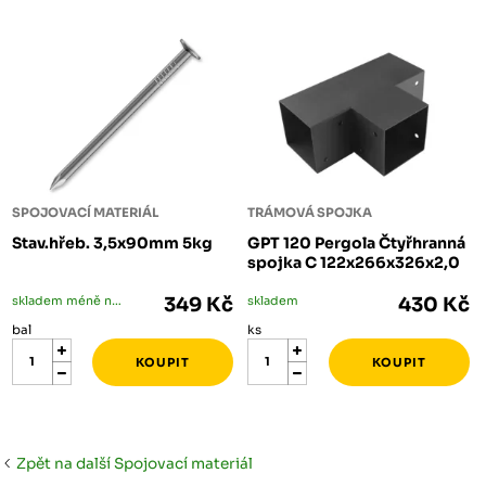
SPOJOVACÍ MATERIÁL
TRÁMOVÁ SPOJKA
Stav.hřeb. 3,5x90mm 5kg
GPT 120 Pergola Čtyřhranná
spojka C 122x266x326x2,0
skladem méně než 5 bal
349 Kč
skladem
430 Kč
bal
ks
Zpět na další Spojovací materiál