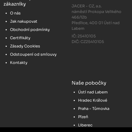
zákazníky
JACER - CZ, a.s.
náměstí Prokopa Velikého
O nás
466/12b
Jak nakupovat
Předlice, 400 01 Ústí nad
Labem
Obchodní podmínky
IČ: 25410105
Certifikáty
DIČ: CZ25410105
Zásady Cookies
Odstoupení od smlouvy
Kontakty
Naše pobočky
Ústí nad Labem
Hradec Králové
Praha - Tůmovka
Plzeň
Liberec