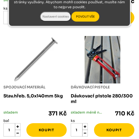
349 Kč
461 Kč
stránky využívány. Abychom mohli cookies používat, musíte nám
to nejprve povolit.
ks
ks
SPOJOVACÍ MATERIÁL
DÁVKOVACÍ PISTOLE
Stav.hřeb. 5,0x140mm 5kg
Dávkovací pistole 280/300
ml
skladem
371 Kč
skladem méně než 5 ks
710 Kč
bal
ks