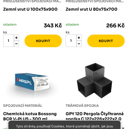
PŘÍSLUŠENSTVÍ SPOJOVACÍ MATERIÁL
PŘÍSLUŠENSTVÍ SPOJOVACÍ MATERIÁL
Zemní vrut U 100x75x900
Zemní vrut U 80x75x700
skladem
343 Kč
skladem
266 Kč
ks
ks
SPOJOVACÍ MATERIÁL
TRÁMOVÁ SPOJKA
Chemická kotva Bossong
GPY 120 Pergola Čtyřhranná
BCR V-PLUS - 300 ml
spojka C 122x226x222x2,0
Tyto stránky používají Cookies, které pomáhají zjistit, jak jsou
skladem
skladem