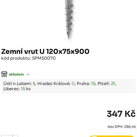
Zemní vrut U 120x75x900
kód produktu: SPM50070
skladem
Ústí n.Labem:
5
, Hradec Králové:
0
, Praha:
15
, Plzeň:
21
,
Liberec:
15
ks
347 Kč
bez DPH: 286,45