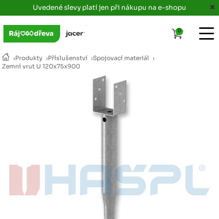
Uvedené slevy platí jen při nákupu na e-shopu
0
›
Produkty
›
Příslušenství
›
Spojovací materiál
›
Zemní vrut U 120x75x900