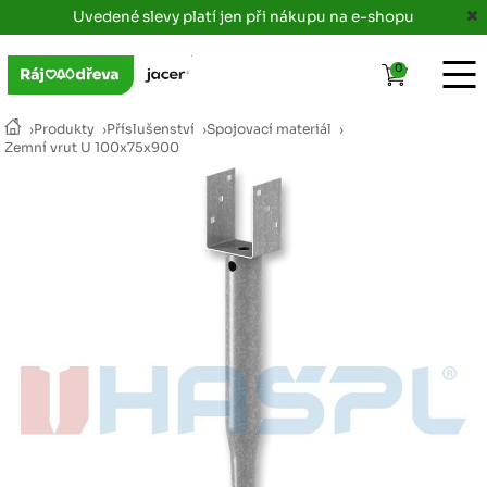
Uvedené slevy platí jen při nákupu na e-shopu
0
›
Produkty
›
Příslušenství
›
Spojovací materiál
›
Zemní vrut U 100x75x900