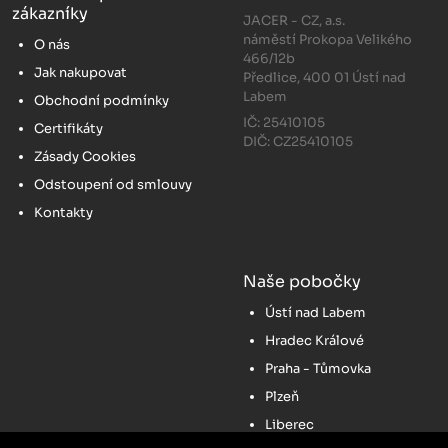
zákazníky
JACER - CZ, a.s.
náměstí Prokopa Velikého
O nás
466/12b
Jak nakupovat
Předlice, 400 01 Ústí nad
Labem
Obchodní podmínky
IČ: 25410105
Certifikáty
DIČ: CZ25410105
Zásady Cookies
Odstoupení od smlouvy
Kontakty
Naše pobočky
Ústí nad Labem
Hradec Králové
Praha - Tůmovka
Plzeň
Liberec