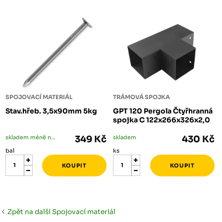
SPOJOVACÍ MATERIÁL
TRÁMOVÁ SPOJKA
Stav.hřeb. 3,5x90mm 5kg
GPT 120 Pergola Čtyřhranná
spojka C 122x266x326x2,0
skladem méně než 5 bal
349 Kč
skladem
430 Kč
bal
ks
Zpět na další Spojovací materiál