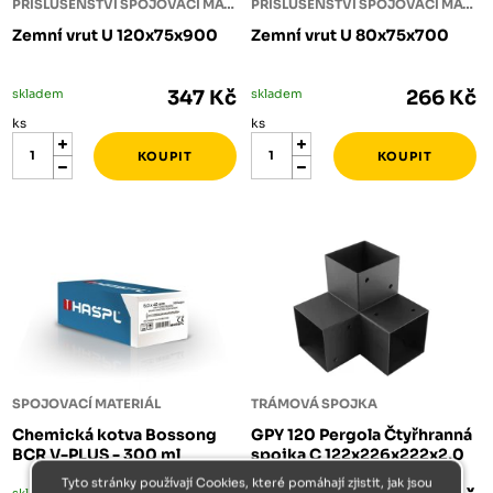
PŘÍSLUŠENSTVÍ SPOJOVACÍ MATERIÁL
PŘÍSLUŠENSTVÍ SPOJOVACÍ MATERIÁL
Zemní vrut U 120x75x900
Zemní vrut U 80x75x700
skladem
347 Kč
skladem
266 Kč
ks
ks
SPOJOVACÍ MATERIÁL
TRÁMOVÁ SPOJKA
Chemická kotva Bossong
GPY 120 Pergola Čtyřhranná
BCR V-PLUS - 300 ml
spojka C 122x226x222x2,0
Tyto stránky používají Cookies, které pomáhají zjistit, jak jsou
skladem
skladem