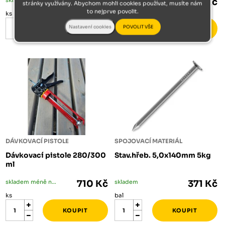
349 Kč
461 Kč
stránky využívány. Abychom mohli cookies používat, musíte nám
to nejprve povolit.
ks
ks
DÁVKOVACÍ PISTOLE
SPOJOVACÍ MATERIÁL
Dávkovací pistole 280/300
Stav.hřeb. 5,0x140mm 5kg
ml
skladem méně než 5 ks
710 Kč
skladem
371 Kč
ks
bal