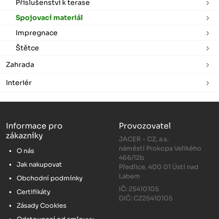
Příslušenství k terase
Spojovací materiál
Impregnace
Štětce
Zahrada
Interiér
Informace pro
Provozovatel
zákazníky
JACER - CZ, a.s.
náměstí Prokopa Velikého
O nás
466/12b
Jak nakupovat
Předlice, 400 01 Ústí nad
Labem
Obchodní podmínky
IČ: 25410105
Certifikáty
DIČ: CZ25410105
Zásady Cookies