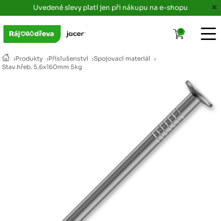
Uvedené slevy platí jen při nákupu na e-shopu
0
›
Produkty
›
Příslušenství
›
Spojovací materiál
›
Stav.hřeb. 5,6x160mm 5kg