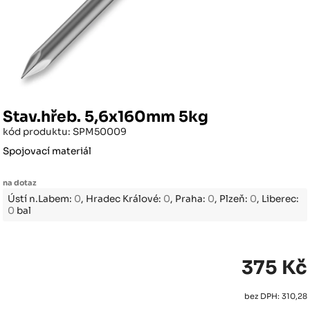
Stav.hřeb. 5,6x160mm 5kg
kód produktu: SPM50009
Spojovací materiál
na dotaz
Ústí n.Labem:
0
, Hradec Králové:
0
, Praha:
0
, Plzeň:
0
, Liberec:
0
bal
375 Kč
bez DPH: 310,28