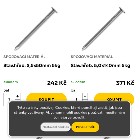
SPOJOVACÍ MATERIÁL
SPOJOVACÍ MATERIÁL
Stav.hřeb. 2,5x50mm 5kg
Stav.hřeb. 5,0x140mm 5kg
skladem
242 Kč
skladem
371 Kč
bal
bal
Tyto stránky používají Cookies, které pomáhají zjistit, jak jsou
stránky využívány. Abychom mohli cookies používat, musíte nám
to nejprve povolit.