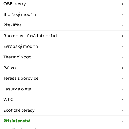
OSB desky
Sibiřský modřín
Překližka
Rhombus - fasádní obklad
Evropský modřín
ThermoWood
Palivo
Terasa z borovice
Lasury a oleje
WPC
Exotické terasy
Příslušenství