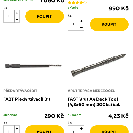
1 060 Kč
ks
skladem
990 Kč
ks
PŘEDVRTÁVACÍ BIT
VRUT TERASA NEREZ OCEL
FAST Předvrtávacíl Bit
FAST Vrut A4 Deck Tool
(4,8x60 mm) 200ks/bal.
skladem
290 Kč
skladem
4,23 Kč
ks
ks