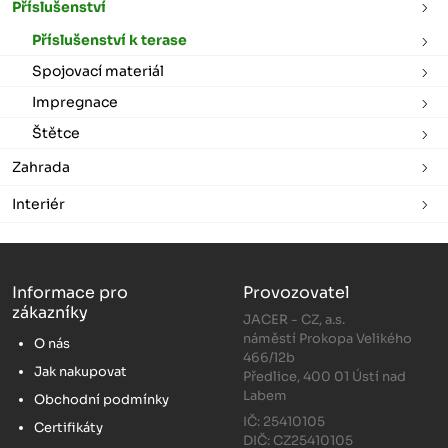
Příslušenství
Příslušenství k terase
Spojovací materiál
Impregnace
Štětce
Zahrada
Interiér
Informace pro
Provozovatel
zákazníky
JACER - CZ, a.s.
náměstí Prokopa Velikého
O nás
466/12b
Jak nakupovat
Předlice, 400 01 Ústí nad
Labem
Obchodní podmínky
IČ: 25410105
Certifikáty
DIČ: CZ25410105