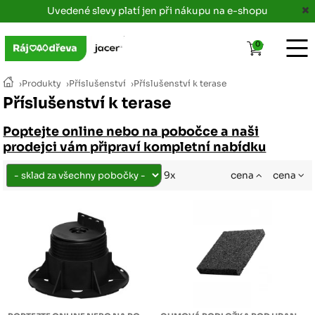
Uvedené slevy platí jen při nákupu na e-shopu
0
›
Produkty
›
Příslušenství
›
Příslušenství k terase
Příslušenství k terase
Poptejte online nebo na pobočce a naši
prodejci vám připraví kompletní nabídku
cena
cena
9x