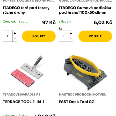
POPTEJTE ONLINE NEBO NA POBOČCE
GUMOVÁ PODLOŽKA POD HRANOLY
ITADECO terč pod terasy -
ITADECO Gumová podložka
různé druhy
pod hranol 100x50x8mm
Ceny od, na objednání
97 Kč
skladem
6,03 Kč
ks
TERASOVÉ NÁŘADÍ 2 V 1
NÁSTROJ PRO BOČNÍ KOTVENÍ
TERRACE TOOL 2-IN-1
FAST Deck Tool CZ
skladem méně než 5 ks