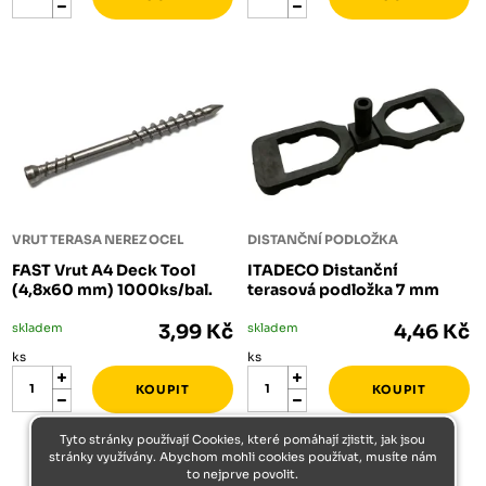
VRUT TERASA NEREZ OCEL
DISTANČNÍ PODLOŽKA
FAST Vrut A4 Deck Tool
ITADECO Distanční
(4,8x60 mm) 1000ks/bal.
terasová podložka 7 mm
skladem
3,99 Kč
skladem
4,46 Kč
ks
ks
Tyto stránky používají Cookies, které pomáhají zjistit, jak jsou
stránky využívány. Abychom mohli cookies používat, musíte nám
to nejprve povolit.