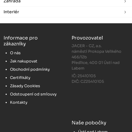
Zahrada
Interiér
Informace pro
Provozovatel
zákazníky
JACER - CZ, a.s.
náměstí Prokopa Velikého
O nás
466/12b
Jak nakupovat
Předlice, 400 01 Ústí nad
Labem
Obchodní podmínky
IČ: 25410105
Certifikáty
DIČ: CZ25410105
Zásady Cookies
Odstoupení od smlouvy
Kontakty
Naše pobočky
Ústí nad Labem