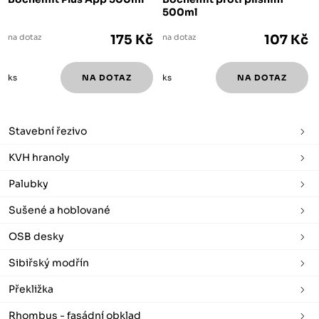
500ml
na dotaz
175 Kč
na dotaz
107 Kč
ks
ks
Stavební řezivo
KVH hranoly
Palubky
Sušené a hoblované
OSB desky
Sibiřský modřín
Překližka
Rhombus - fasádní obklad