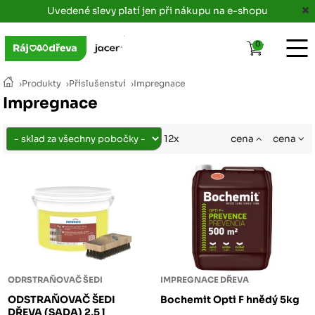
Uvedené slevy platí jen při nákupu na e-shopu
0
›
Produkty
›
Příslušenství
›
Impregnace
Impregnace
cena
cena
12x
ODRSTRAŇOVAČ ŠEDI
IMPREGNACE DŘEVA
ODSTRAŇOVAČ ŠEDI
Bochemit Opti F hnědý 5kg
DŘEVA (SADA) 2,5 l