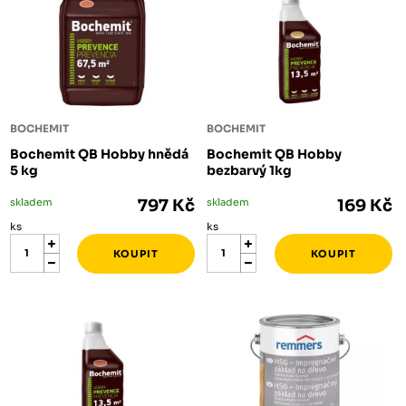
BOCHEMIT
BOCHEMIT
Bochemit QB Hobby hnědá
Bochemit QB Hobby
5 kg
bezbarvý 1kg
skladem
797 Kč
skladem
169 Kč
ks
ks