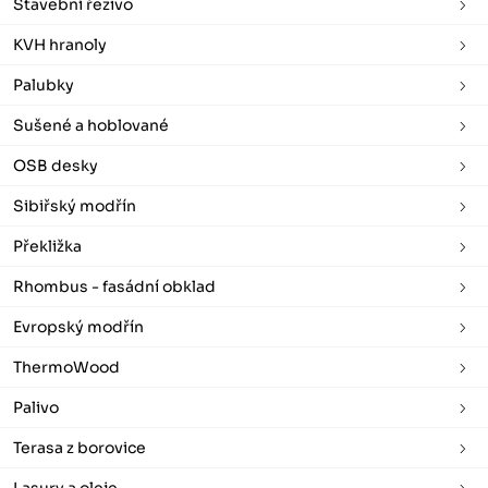
Stavební řezivo
KVH hranoly
Palubky
Sušené a hoblované
OSB desky
Sibiřský modřín
Překližka
Rhombus - fasádní obklad
Evropský modřín
ThermoWood
Palivo
Terasa z borovice
Lasury a oleje