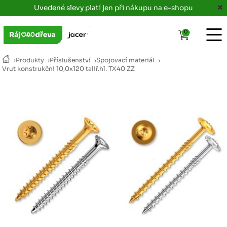
Uvedené slevy platí jen při nákupu na e-shopu
0
›
Produkty
›
Příslušenství
›
Spojovací materiál
›
Vrut konstrukční 10,0x120 talíř.hl. TX40 ZZ