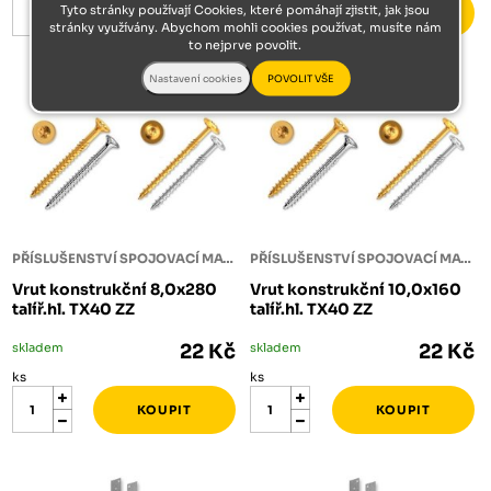
Tyto stránky používají Cookies, které pomáhají zjistit, jak jsou
stránky využívány. Abychom mohli cookies používat, musíte nám
to nejprve povolit.
PŘÍSLUŠENSTVÍ SPOJOVACÍ MATERIÁL
PŘÍSLUŠENSTVÍ SPOJOVACÍ MATERIÁL
Vrut konstrukční 8,0x280
Vrut konstrukční 10,0x160
talíř.hl. TX40 ZZ
talíř.hl. TX40 ZZ
skladem
22 Kč
skladem
22 Kč
ks
ks