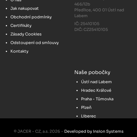
466/12b
Jak nakupovat
Předlice, 400 01 Ústí nad
Labem
Obchodní podmínky
IČ: 25410105
Certifikáty
DIČ: CZ25410105
Zásady Cookies
Odstoupení od smlouvy
Kontakty
Naše pobočky
Ústí nad Labem
Hradec Králové
Praha - Tůmovka
Plzeň
Liberec
© JACER - CZ, a.s. 2026 -
Developed by Insion Systems