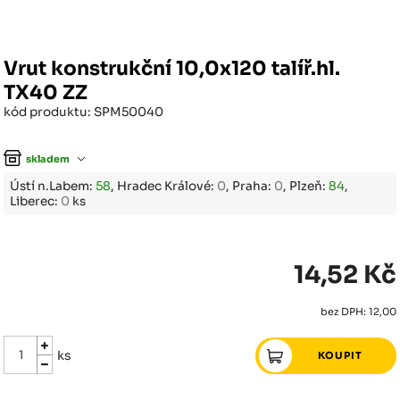
Vrut konstrukční 10,0x120 talíř.hl.
TX40 ZZ
kód produktu: SPM50040
skladem
Ústí n.Labem:
58
, Hradec Králové:
0
, Praha:
0
, Plzeň:
84
,
Liberec:
0
ks
14,52 Kč
bez DPH: 12,00
ks