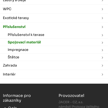
WPC
Exotické terasy
Příslušenství
Příslušenství k terase
Spojovací materiál
Impregnace
Štětce
Zahrada
Interiér
Informace pro
Provozovatel
zákazníky
JACER - CZ, a.s.
náměstí Prokopa Velikého
O nás