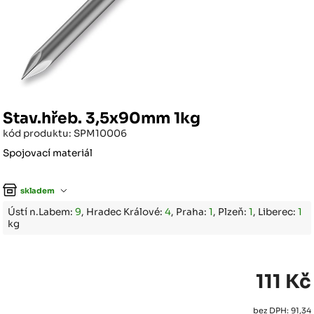
Stav.hřeb. 3,5x90mm 1kg
kód produktu: SPM10006
Spojovací materiál
skladem
Ústí n.Labem:
9
, Hradec Králové:
4
, Praha:
1
, Plzeň:
1
, Liberec:
1
kg
111 Kč
bez DPH: 91,34