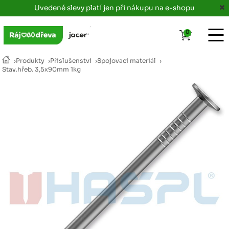
Uvedené slevy platí jen při nákupu na e-shopu
0
›
Produkty
›
Příslušenství
›
Spojovací materiál
›
Stav.hřeb. 3,5x90mm 1kg