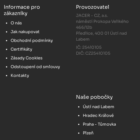
Informace pro
Provozovatel
zákazníky
JACER - CZ, a.s.
náměstí Prokopa Velikého
O nás
466/12b
Jak nakupovat
Předlice, 400 01 Ústí nad
Labem
Obchodní podmínky
IČ: 25410105
Certifikáty
DIČ: CZ25410105
Zásady Cookies
Odstoupení od smlouvy
Kontakty
Naše pobočky
Ústí nad Labem
Hradec Králové
Praha - Tůmovka
Plzeň