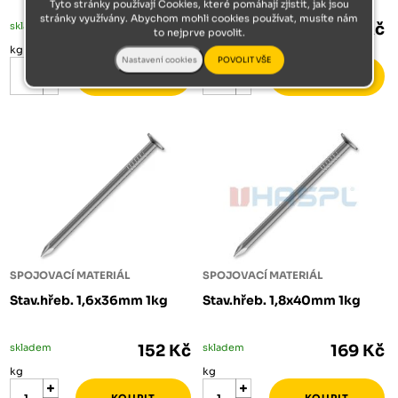
Tyto stránky používají Cookies, které pomáhají zjistit, jak jsou
stránky využívány. Abychom mohli cookies používat, musíte nám
skladem
124 Kč
skladem
124 Kč
to nejprve povolit.
kg
kg
SPOJOVACÍ MATERIÁL
SPOJOVACÍ MATERIÁL
Stav.hřeb. 1,6x36mm 1kg
Stav.hřeb. 1,8x40mm 1kg
skladem
152 Kč
skladem
169 Kč
kg
kg