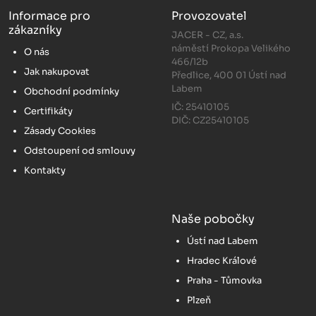
Informace pro
Provozovatel
zákazníky
JACER - CZ, a.s.
náměstí Prokopa Velikého
O nás
466/12b
Jak nakupovat
Předlice, 400 01 Ústí nad
Labem
Obchodní podmínky
IČ: 25410105
Certifikáty
DIČ: CZ25410105
Zásady Cookies
Odstoupení od smlouvy
Kontakty
Naše pobočky
Ústí nad Labem
Hradec Králové
Praha - Tůmovka
Plzeň