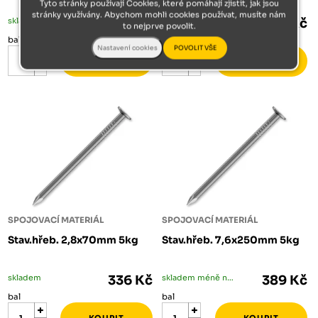
Tyto stránky používají Cookies, které pomáhají zjistit, jak jsou
stránky využívány. Abychom mohli cookies používat, musíte nám
skladem méně než 5 bal
349 Kč
skladem
345 Kč
to nejprve povolit.
bal
bal
SPOJOVACÍ MATERIÁL
SPOJOVACÍ MATERIÁL
Stav.hřeb. 2,8x70mm 5kg
Stav.hřeb. 7,6x250mm 5kg
skladem
336 Kč
skladem méně než 5 bal
389 Kč
bal
bal