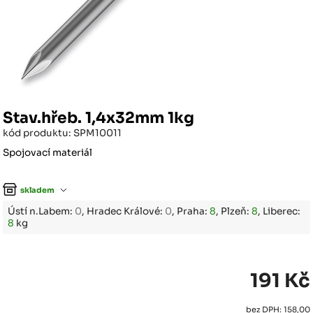
Stav.hřeb. 1,4x32mm 1kg
kód produktu: SPM10011
Spojovací materiál
skladem
Ústí n.Labem:
0
, Hradec Králové:
0
, Praha:
8
, Plzeň:
8
, Liberec:
8
kg
191 Kč
bez DPH: 158,00