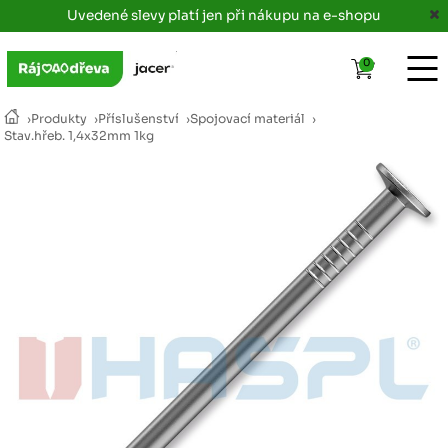
Uvedené slevy platí jen při nákupu na e-shopu
0
›
Produkty
›
Příslušenství
›
Spojovací materiál
›
Stav.hřeb. 1,4x32mm 1kg