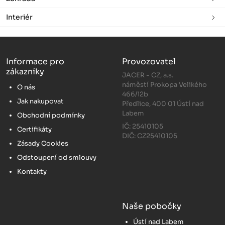
Interiér
Informace pro
Provozovatel
zákazníky
JACER - CZ, a.s.
náměstí Prokopa Velikého
O nás
466/12b
Jak nakupovat
Předlice, 400 01 Ústí nad
Labem
Obchodní podmínky
IČ: 25410105
Certifikáty
DIČ: CZ25410105
Zásady Cookies
Odstoupení od smlouvy
Kontakty
Naše pobočky
Ústí nad Labem