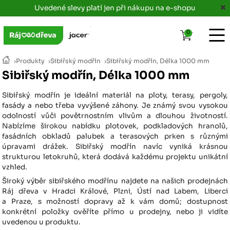
Uvedené slevy platí jen při nákupu na e-shopu
0
›
Produkty
›
Sibiřský modřín
›
Sibiřský modřín, Délka 1000 mm
Sibiřský modřín, Délka 1000 mm
Sibiřský modřín je ideální materiál na ploty, terasy, pergoly,
fasády a nebo třeba vyvýšené záhony. Je známý svou vysokou
odolností vůči povětrnostním vlivům a dlouhou životností.
Nabízíme širokou nabídku plotovek, podkladových hranolů,
fasádních obkladů palubek a terasových prken s různými
úpravami drážek. Sibiřský modřín navíc vyniká krásnou
strukturou letokruhů, která dodává každému projektu unikátní
vzhled.
Široký výběr sibiřského modřínu najdete na našich prodejnách
Ráj dřeva v Hradci Králové, Plzni, Ústí nad Labem, Liberci
a Praze, s možností dopravy až k vám domů; dostupnost
konkrétní položky ověříte přímo u prodejny, nebo ji vidíte
uvedenou u produktu.