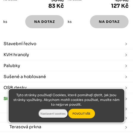
83 Kč
127 Kč
ks
ks
Stavební řezivo
KVH hranoly
Palubky
Sušené a hoblované
OSB desky
Tyto stránky používají Cookies, které pomáhají zjistit, jak jsou
Sibiřský modřín
stránky využívány. Abychom mohli cookies používat, musíte nám
to nejprve povolit.
Plotovky
Podkladové hranoly
Terasová prkna