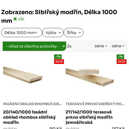
Zobrazeno: Sibiřský modřín, Délka 1000
vše
mm
Délka: 1000 mm
Výška
Šířka
cena
cena
2x
-7%
-7%
AKCE
AKCE
FASÁDNÍ OBKLAD RHOMBUS SIBIŘSKÝ MODŘÍN
TERASOVÉ PRKNO SIBIŘSKÝ MODŘÍN
20/140/1000 fasádní
27/142/1000 terasové
obklad rhombus sibiřský
prkno sibiřský modřín
modřín
jemná/hrubá
na dotaz
90 Kč
na dotaz
137 Kč