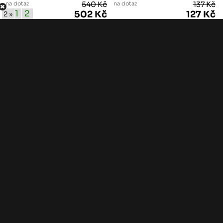
na dotaz
540 Kč
na dotaz
137 Kč
1
2
502 Kč
127 Kč
2 »
ks
ks
Stavební řezivo
KVH hranoly
Palubky
Sušené a hoblované
OSB desky
Sibiřský modřín
Plotovky
Podkladové hranoly
Terasová prkna