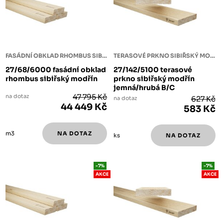
FASÁDNÍ OBKLAD RHOMBUS SIBIŘSKÝ MODŘÍN
TERASOVÉ PRKNO SIBIŘSKÝ MODŘÍN
27/68/6000 fasádní obklad
27/142/5100 terasové
rhombus sibiřský modřín
prkno sibiřský modřín
jemná/hrubá B/C
na dotaz
47 795 Kč
na dotaz
627 Kč
44 449 Kč
583 Kč
m3
ks
-7%
-7%
AKCE
AKCE