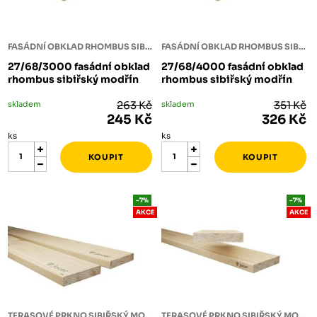
FASÁDNÍ OBKLAD RHOMBUS SIBIŘSKÝ MODŘÍN
FASÁDNÍ OBKLAD RHOMBUS SIBIŘSKÝ MODŘÍN
27/68/3000 fasádní obklad
27/68/4000 fasádní obklad
rhombus sibiřský modřín
rhombus sibiřský modřín
skladem
263 Kč
skladem
351 Kč
245 Kč
326 Kč
ks
ks
-7%
-7%
AKCE
AKCE
TERASOVÉ PRKNO SIBIŘSKÝ MODŘÍN
TERASOVÉ PRKNO SIBIŘSKÝ MODŘÍN