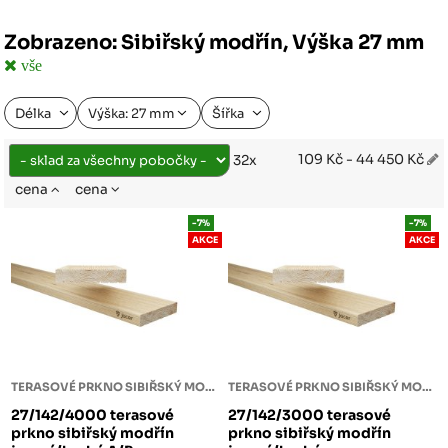
Zobrazeno: Sibiřský modřín, Výška 27 mm
vše
Délka
Výška: 27 mm
Šířka
109 Kč - 44 450 Kč
32x
cena
cena
-7%
-7%
AKCE
AKCE
TERASOVÉ PRKNO SIBIŘSKÝ MODŘÍN
TERASOVÉ PRKNO SIBIŘSKÝ MODŘÍN
27/142/4000 terasové
27/142/3000 terasové
prkno sibiřský modřín
prkno sibiřský modřín