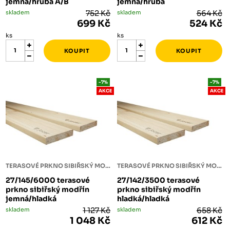
jemná/hrubá A/B
jemná/hrubá
skladem
752 Kč
skladem
564 Kč
699 Kč
524 Kč
ks
ks
-7%
-7%
AKCE
AKCE
TERASOVÉ PRKNO SIBIŘSKÝ MODŘÍN
TERASOVÉ PRKNO SIBIŘSKÝ MODŘÍN
27/145/6000 terasové
27/142/3500 terasové
prkno sibiřský modřín
prkno sibiřský modřín
jemná/hladká
hladká/hladká
skladem
1 127 Kč
skladem
658 Kč
1 048 Kč
612 Kč