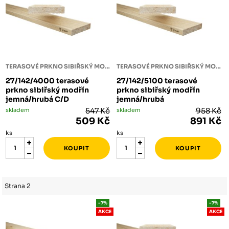
TERASOVÉ PRKNO SIBIŘSKÝ MODŘÍN
TERASOVÉ PRKNO SIBIŘSKÝ MODŘÍN
27/142/4000 terasové
27/142/5100 terasové
prkno sibiřský modřín
prkno sibiřský modřín
jemná/hrubá C/D
jemná/hrubá
skladem
547 Kč
skladem
958 Kč
509 Kč
891 Kč
ks
ks
Strana 2
-7%
-7%
AKCE
AKCE