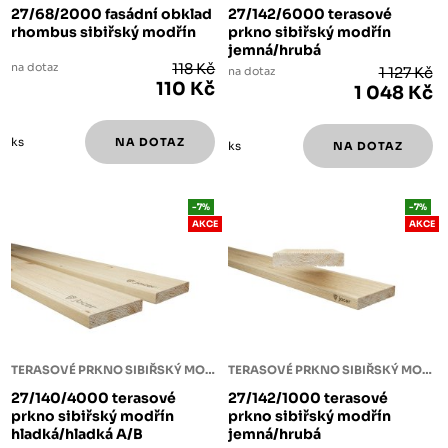
27/68/2000 fasádní obklad
27/142/6000 terasové
rhombus sibiřský modřín
prkno sibiřský modřín
jemná/hrubá
na dotaz
118 Kč
na dotaz
1 127 Kč
110 Kč
1 048 Kč
ks
ks
-7%
-7%
AKCE
AKCE
TERASOVÉ PRKNO SIBIŘSKÝ MODŘÍN
TERASOVÉ PRKNO SIBIŘSKÝ MODŘÍN
27/140/4000 terasové
27/142/1000 terasové
prkno sibiřský modřín
prkno sibiřský modřín
hladká/hladká A/B
jemná/hrubá