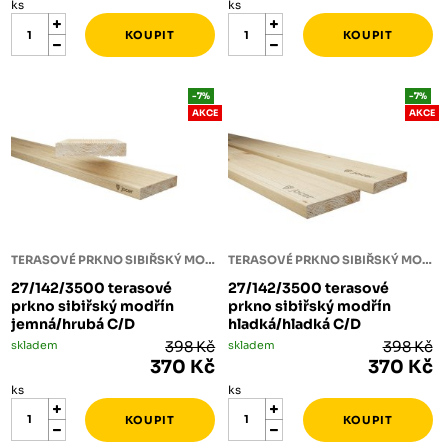
ks
ks
-7%
-7%
AKCE
AKCE
TERASOVÉ PRKNO SIBIŘSKÝ MODŘÍN
TERASOVÉ PRKNO SIBIŘSKÝ MODŘÍN
27/142/3500 terasové
27/142/3500 terasové
prkno sibiřský modřín
prkno sibiřský modřín
jemná/hrubá C/D
hladká/hladká C/D
skladem
398 Kč
skladem
398 Kč
370 Kč
370 Kč
ks
ks