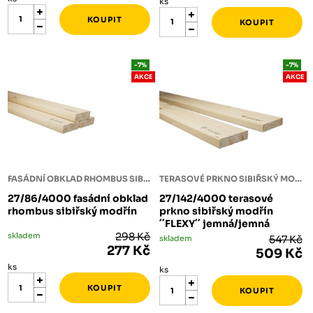
ks
-7%
-7%
AKCE
AKCE
FASÁDNÍ OBKLAD RHOMBUS SIBIŘSKÝ MODŘÍN
TERASOVÉ PRKNO SIBIŘSKÝ MODŘÍN
27/86/4000 fasádní obklad
27/142/4000 terasové
rhombus sibiřský modřín
prkno sibiřský modřín
´´FLEXY´´ jemná/jemná
skladem
298 Kč
skladem
547 Kč
277 Kč
509 Kč
ks
ks