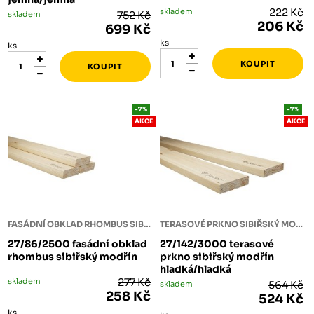
skladem
222 Kč
skladem
752 Kč
206 Kč
699 Kč
ks
ks
-7%
-7%
AKCE
AKCE
FASÁDNÍ OBKLAD RHOMBUS SIBIŘSKÝ MODŘÍN
TERASOVÉ PRKNO SIBIŘSKÝ MODŘÍN
27/86/2500 fasádní obklad
27/142/3000 terasové
rhombus sibiřský modřín
prkno sibiřský modřín
hladká/hladká
skladem
277 Kč
skladem
564 Kč
258 Kč
524 Kč
ks