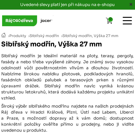
Uvedené slevy platí jen při nákupu na e-shopu
0
›
Produkty
›
Sibiřský modřín
›
Sibiřský modřín, Výška 27 mm
Sibiřský modřín, Výška 27 mm
Sibiřský modřín je ideální materiál na ploty, terasy, pergoly,
fasády a nebo třeba vyvýšené záhony. Je známý svou vysokou
odolností vůči povětrnostním vlivům a dlouhou životností.
Nabízíme širokou nabídku plotovek, podkladových hranolů,
fasádních obkladů palubek a terasových prken s různými
úpravami drážek. Sibiřský modřín navíc vyniká krásnou
strukturou letokruhů, která dodává každému projektu unikátní
vzhled.
Široký výběr sibiřského modřínu najdete na našich prodejnách
Ráj dřeva v Hradci Králové, Plzni, Ústí nad Labem, Liberci
a Praze, s možností dopravy až k vám domů; dostupnost
konkrétní položky ověříte přímo u prodejny, nebo ji vidíte
uvedenou u produktu.