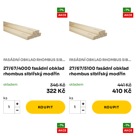
-7%
-7%
AKCE
AKCE
FASÁDNÍ OBKLAD RHOMBUS SIBIŘSKÝ MODŘÍN
FASÁDNÍ OBKLAD RHOMBUS SIBIŘSKÝ MODŘÍN
27/67/4000 fasádní obklad
27/67/5100 fasádní obklad
rhombus sibiřský modřín
rhombus sibiřský modřín
skladem
346 Kč
skladem
441 Kč
322 Kč
410 Kč
ks
ks
-7%
-7%
AKCE
AKCE