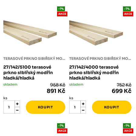
-7%
-7%
AKCE
AKCE
TERASOVÉ PRKNO SIBIŘSKÝ MODŘÍN
TERASOVÉ PRKNO SIBIŘSKÝ MODŘÍN
27/142/5100 terasové
27/142/4000 terasové
prkno sibiřský modřín
prkno sibiřský modřín
hladká/hladká
hladká/hladká
skladem
958 Kč
skladem
752 Kč
891 Kč
699 Kč
ks
ks
-7%
-7%
AKCE
AKCE