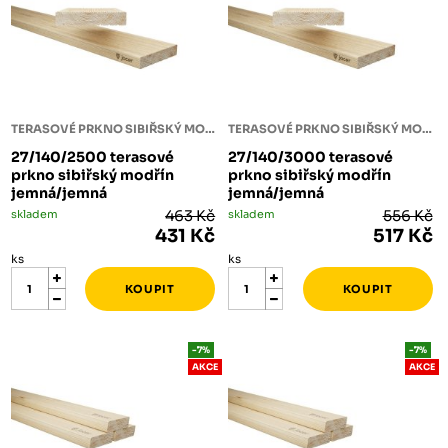
TERASOVÉ PRKNO SIBIŘSKÝ MODŘÍN
TERASOVÉ PRKNO SIBIŘSKÝ MODŘÍN
27/140/2500 terasové
27/140/3000 terasové
prkno sibiřský modřín
prkno sibiřský modřín
jemná/jemná
jemná/jemná
skladem
463 Kč
skladem
556 Kč
431 Kč
517 Kč
ks
ks
-7%
-7%
AKCE
AKCE