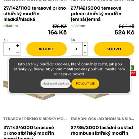
27/142/1100 terasové prkno
27/142/3000 terasové
sibiřský modřín
prkno sibiřský modřín
hladká/hladká
jemná/jemná
skladem
176 Kč
skladem
564 Kč
164 Kč
524 Kč
ks
ks
Tyto stránky používají Cookies, které pomáhají zjistit, jak jsou
-7%
-7%
stránky využívány. Abychom mohli cookies používat, musíte nám
AKCE
AKCE
to nejprve povolit.
TERASOVÉ PRKNO SIBIŘSKÝ MODŘÍN
FASÁDNÍ OBKLAD RHOMBUS SIBIŘSKÝ MODŘÍN
27/142/4000 terasové
27/86/2000 fasádní obklad
prkno sibiřský modřín
rhombus sibiřský modřín
jemná/jemná