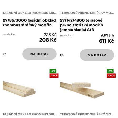
FASÁDNÍ OBKLAD RHOMBUS SIBIŘSKÝ MODŘÍN
TERASOVÉ PRKNO SIBIŘSKÝ MODŘÍN
27/86/3000 fasádní obklad
27/142/4800 terasové
rhombus sibiřský modřín
prkno sibiřský modřín
jemná/hladká A/B
na dotaz
223 Kč
na dotaz
657 Kč
208 Kč
611 Kč
ks
ks
-7%
-7%
AKCE
AKCE
FASÁDNÍ OBKLAD RHOMBUS SIBIŘSKÝ MODŘÍN
TERASOVÉ PRKNO SIBIŘSKÝ MODŘÍN