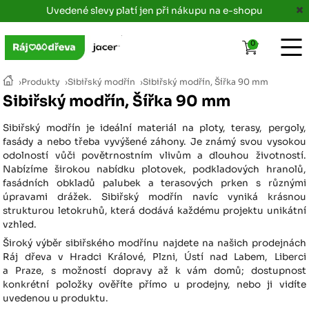
Uvedené slevy platí jen při nákupu na e-shopu
0
›
Produkty
›
Sibiřský modřín
›
Sibiřský modřín, Šířka 90 mm
Sibiřský modřín, Šířka 90 mm
Sibiřský modřín je ideální materiál na ploty, terasy, pergoly,
fasády a nebo třeba vyvýšené záhony. Je známý svou vysokou
odolností vůči povětrnostním vlivům a dlouhou životností.
Nabízíme širokou nabídku plotovek, podkladových hranolů,
fasádních obkladů palubek a terasových prken s různými
úpravami drážek. Sibiřský modřín navíc vyniká krásnou
strukturou letokruhů, která dodává každému projektu unikátní
vzhled.
Široký výběr sibiřského modřínu najdete na našich prodejnách
Ráj dřeva v Hradci Králové, Plzni, Ústí nad Labem, Liberci
a Praze, s možností dopravy až k vám domů; dostupnost
konkrétní položky ověříte přímo u prodejny, nebo ji vidíte
uvedenou u produktu.