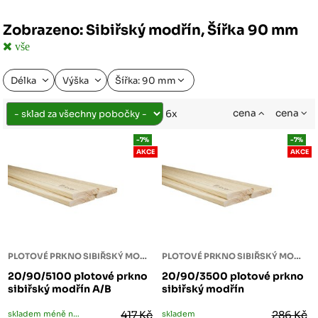
Zobrazeno: Sibiřský modřín, Šířka 90 mm
vše
Délka
Výška
Šířka: 90 mm
cena
cena
6x
-7%
-7%
AKCE
AKCE
PLOTOVÉ PRKNO SIBIŘSKÝ MODŘÍN
PLOTOVÉ PRKNO SIBIŘSKÝ MODŘÍN
20/90/5100 plotové prkno
20/90/3500 plotové prkno
sibiřský modřín A/B
sibiřský modřín
skladem méně než 5 ks
417 Kč
skladem
286 Kč