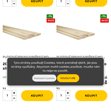
-7%
-7%
AKCE
AKCE
PLOTOVÉ PRKNO SIBIŘSKÝ MODŘÍN
PLOTOVÉ PRKNO SIBIŘSKÝ MODŘÍN
Tyto stránky používají Cookies, které pomáhají zjistit, jak jsou
20/90/4000 plotové prkno
20/90/3000 plotové prkno
stránky využívány. Abychom mohli cookies používat, musíte nám
sibiřský modřín A/B
sibiřský modřín A/B
to nejprve povolit.
skladem
327 Kč
skladem
245 Kč
304 Kč
228 Kč
ks
ks