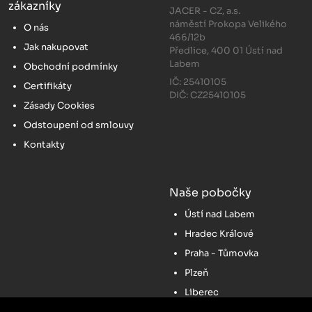
zákazníky
JACER - CZ, a.s.
náměstí Prokopa Velikého
O nás
466/12b
Jak nakupovat
Předlice, 400 01 Ústí nad
Labem
Obchodní podmínky
IČ: 25410105
Certifikáty
DIČ: CZ25410105
Zásady Cookies
Odstoupení od smlouvy
Kontakty
Naše pobočky
Ústí nad Labem
Hradec Králové
Praha - Tůmovka
Plzeň
Liberec