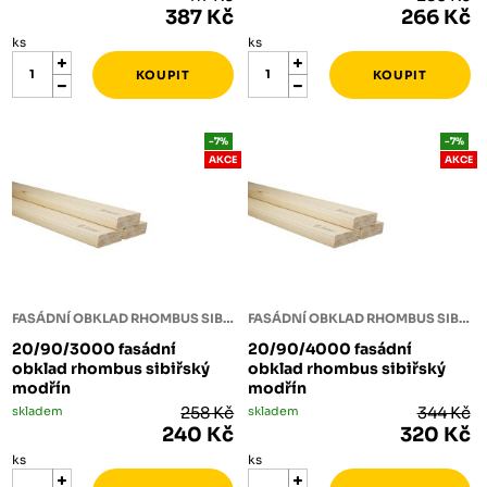
387 Kč
266 Kč
ks
ks
-7%
-7%
AKCE
AKCE
FASÁDNÍ OBKLAD RHOMBUS SIBIŘSKÝ MODŘÍN
FASÁDNÍ OBKLAD RHOMBUS SIBIŘSKÝ MODŘÍN
20/90/3000 fasádní
20/90/4000 fasádní
obklad rhombus sibiřský
obklad rhombus sibiřský
modřín
modřín
skladem
258 Kč
skladem
344 Kč
240 Kč
320 Kč
ks
ks