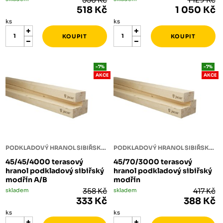
518 Kč
1 050 Kč
ks
ks
-7%
-7%
AKCE
AKCE
PODKLADOVÝ HRANOL SIBIŘSKÝ MODŘÍN
PODKLADOVÝ HRANOL SIBIŘSKÝ MODŘÍN
45/45/4000 terasový
45/70/3000 terasový
hranol podkladový sibiřský
hranol podkladový sibiřský
modřín A/B
modřín
skladem
358 Kč
skladem
417 Kč
333 Kč
388 Kč
ks
ks