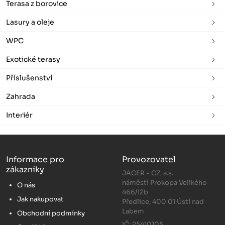
Terasa z borovice
Lasury a oleje
WPC
Exotické terasy
Příslušenství
Zahrada
Interiér
Informace pro
Provozovatel
zákazníky
JACER - CZ, a.s.
náměstí Prokopa Velikého
O nás
466/12b
Jak nakupovat
Předlice, 400 01 Ústí nad
Labem
Obchodní podmínky
IČ: 25410105