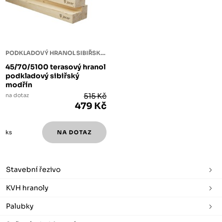
PODKLADOVÝ HRANOL SIBIŘSKÝ MODŘÍN
45/70/5100 terasový hranol
podkladový sibiřský
modřín
na dotaz
515 Kč
479 Kč
ks
Stavební řezivo
KVH hranoly
Palubky