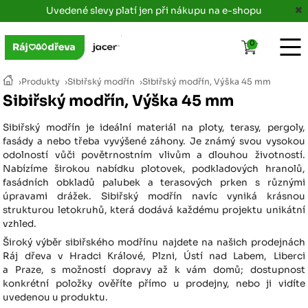
Uvedené slevy platí jen při nákupu na e-shopu
0
›
Produkty
›
Sibiřský modřín
›
Sibiřský modřín, Výška 45 mm
Sibiřský modřín, Výška 45 mm
Sibiřský modřín je ideální materiál na ploty, terasy, pergoly,
fasády a nebo třeba vyvýšené záhony. Je známý svou vysokou
odolností vůči povětrnostním vlivům a dlouhou životností.
Nabízíme širokou nabídku plotovek, podkladových hranolů,
fasádních obkladů palubek a terasových prken s různými
úpravami drážek. Sibiřský modřín navíc vyniká krásnou
strukturou letokruhů, která dodává každému projektu unikátní
vzhled.
Široký výběr sibiřského modřínu najdete na našich prodejnách
Ráj dřeva v Hradci Králové, Plzni, Ústí nad Labem, Liberci
a Praze, s možností dopravy až k vám domů; dostupnost
konkrétní položky ověříte přímo u prodejny, nebo ji vidíte
uvedenou u produktu.