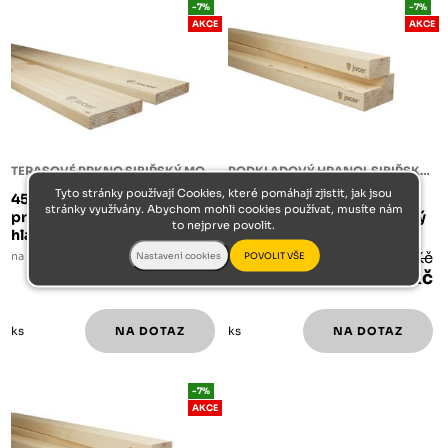
-7%
-7%
AKCE
AKCE
TERASOVÉ PRKNO SIBIŘSKÝ MODŘÍN
PODKLADOVÝ HRANOL SIBIŘSKÝ MODŘÍN
Tyto stránky používají Cookies, které pomáhají zjistit, jak jsou
45/140/4000 terasové
45/142/5100 terasový
stránky využívány. Abychom mohli cookies používat, musíte nám
prkno sibiřský modřín
hranol podkladový sibiřský
to nejprve povolit.
hladká/hladká
modřín
na dotaz
900 Kč
na dotaz
1 439 Kč
837 Kč
1 339 Kč
ks
ks
-7%
AKCE