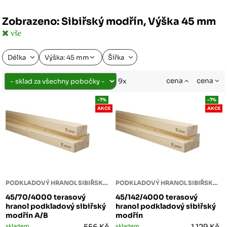
Zobrazeno: Sibiřský modřín, Výška 45 mm
vše
Délka
Výška: 45 mm
Šířka
cena
cena
9x
-7%
-7%
AKCE
AKCE
PODKLADOVÝ HRANOL SIBIŘSKÝ MODŘÍN
PODKLADOVÝ HRANOL SIBIŘSKÝ MODŘÍN
45/70/4000 terasový
45/142/4000 terasový
hranol podkladový sibiřský
hranol podkladový sibiřský
modřín A/B
modřín
skladem
556 Kč
skladem
1 129 Kč