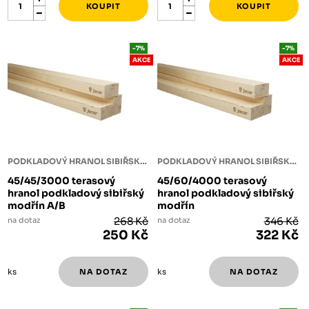
-7%
-7%
AKCE
AKCE
PODKLADOVÝ HRANOL SIBIŘSKÝ MODŘÍN
PODKLADOVÝ HRANOL SIBIŘSKÝ MODŘÍN
45/45/3000 terasový
45/60/4000 terasový
hranol podkladový sibiřský
hranol podkladový sibiřský
modřín A/B
modřín
na dotaz
268 Kč
na dotaz
346 Kč
250 Kč
322 Kč
ks
ks