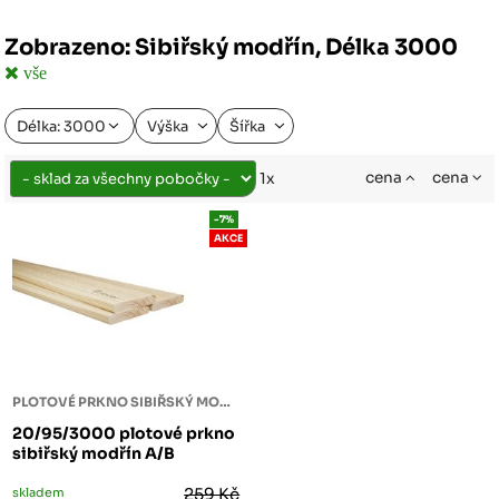
Zobrazeno: Sibiřský modřín, Délka 3000
vše
Délka: 3000
Výška
Šířka
cena
cena
1x
-7%
AKCE
PLOTOVÉ PRKNO SIBIŘSKÝ MODŘÍN
20/95/3000 plotové prkno
sibiřský modřín A/B
skladem
259 Kč