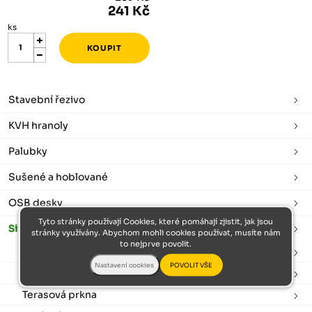
241 Kč
ks
Stavební řezivo
KVH hranoly
Palubky
Sušené a hoblované
OSB desky
Tyto stránky používají Cookies, které pomáhají zjistit, jak jsou
Sibiřský modřín
stránky využívány. Abychom mohli cookies používat, musíte nám
to nejprve povolit.
Plotovky
Podkladové hranoly
Terasová prkna