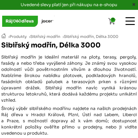
Uvedené slevy platí jen při nákupu na e-shopu
0
›
Produkty
›
Sibiřský modřín
›
Sibiřský modřín, Délka 3000
Sibiřský modřín, Délka 3000
Sibiřský modřín je ideální materiál na ploty, terasy, pergoly,
fasády a nebo třeba vyvýšené záhony. Je známý svou vysokou
odolností vůči povětrnostním vlivům a dlouhou životností.
Nabízíme širokou nabídku plotovek, podkladových hranolů,
fasádních obkladů palubek a terasových prken s různými
úpravami drážek. Sibiřský modřín navíc vyniká krásnou
strukturou letokruhů, která dodává každému projektu unikátní
vzhled.
Široký výběr sibiřského modřínu najdete na našich prodejnách
Ráj dřeva v Hradci Králové, Plzni, Ústí nad Labem, Liberci
a Praze, s možností dopravy až k vám domů; dostupnost
konkrétní položky ověříte přímo u prodejny, nebo ji vidíte
uvedenou u produktu.