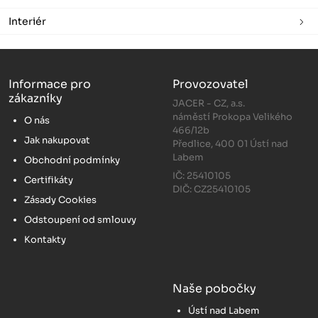
Interiér
Informace pro
Provozovatel
zákazníky
JACER - CZ, a.s.
náměstí Prokopa Velikého
O nás
466/12b
Jak nakupovat
Předlice, 400 01 Ústí nad
Labem
Obchodní podmínky
IČ: 25410105
Certifikáty
DIČ: CZ25410105
Zásady Cookies
Odstoupení od smlouvy
Kontakty
Naše pobočky
Ústí nad Labem