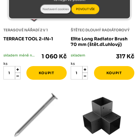
TERASOVÉ NÁŘADÍ 2 V 1
ŠTĚTEC DLOUHÝ RADIÁTOROVÝ
TERRACE TOOL 2-IN-1
Elite Long Radiator Brush
70 mm (štět.dl.uhlový)
skladem méně než 5 ks
1 060 Kč
skladem
317 Kč
ks
ks