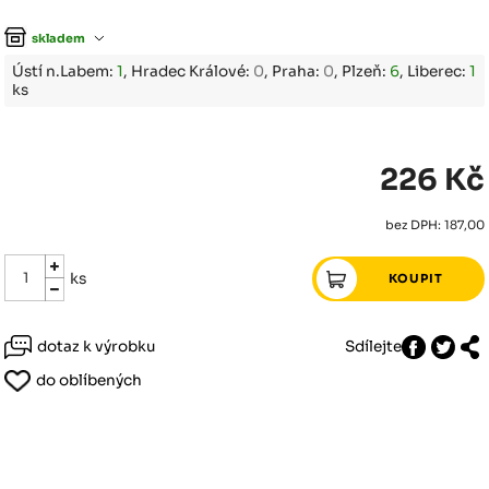
skladem
Ústí n.Labem:
1
, Hradec Králové:
0
, Praha:
0
, Plzeň:
6
, Liberec:
1
ks
226 Kč
bez DPH: 187,00
ks
dotaz k výrobku
Sdílejte
do oblíbených