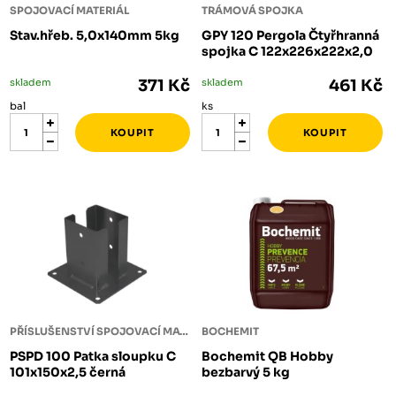
SPOJOVACÍ MATERIÁL
TRÁMOVÁ SPOJKA
Stav.hřeb. 5,0x140mm 5kg
GPY 120 Pergola Čtyřhranná
spojka C 122x226x222x2,0
skladem
371 Kč
skladem
461 Kč
bal
ks
PŘÍSLUŠENSTVÍ SPOJOVACÍ MATERIÁL
BOCHEMIT
PSPD 100 Patka sloupku C
Bochemit QB Hobby
101x150x2,5 černá
bezbarvý 5 kg