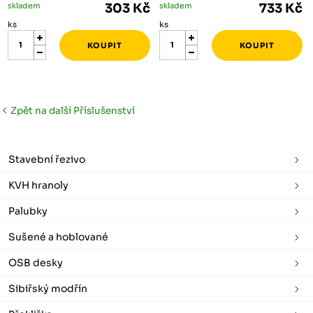
skladem
303 Kč
skladem
733 Kč
ks
ks
Zpět na další Příslušenství
Stavební řezivo
KVH hranoly
Palubky
Sušené a hoblované
OSB desky
Sibiřský modřín