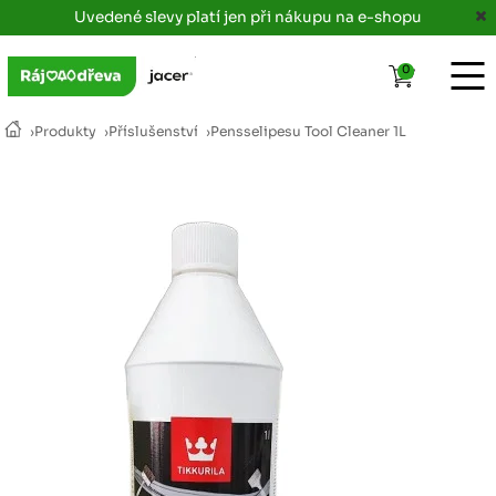
Uvedené slevy platí jen při nákupu na e-shopu
0
›
Produkty
›
Příslušenství
›
Pensselipesu Tool Cleaner 1L