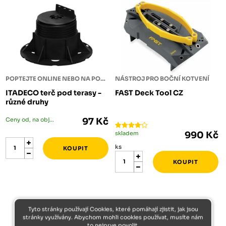
POPTEJTE ONLINE NEBO NA POBOČCE
NÁSTROJ PRO BOČNÍ KOTVENÍ
ITADECO terč pod terasy -
FAST Deck Tool CZ
různé druhy
Ceny od, na objednání
97 Kč
skladem
990 Kč
ks
Tyto stránky používají Cookies, které pomáhají zjistit, jak jsou
stránky využívány. Abychom mohli cookies používat, musíte nám
to nejprve povolit.