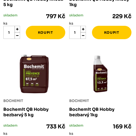
5 kg
1kg
skladem
797 Kč
skladem
229 Kč
ks
ks
BOCHEMIT
BOCHEMIT
Bochemit QB Hobby
Bochemit QB Hobby
bezbarvý 5 kg
bezbarvý 1kg
skladem
733 Kč
skladem
169 Kč
ks
ks