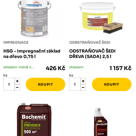
IMPREGNACE
ODRSTRAŇOVAČ ŠEDI
HSG – Impregnační základ
ODSTRAŇOVAČ ŠEDI
na dřevo 0,75 l
DŘEVA (SADA) 2,5 l
skladem méně než 5 ks
426 Kč
skladem
1 157 Kč
ks
ks