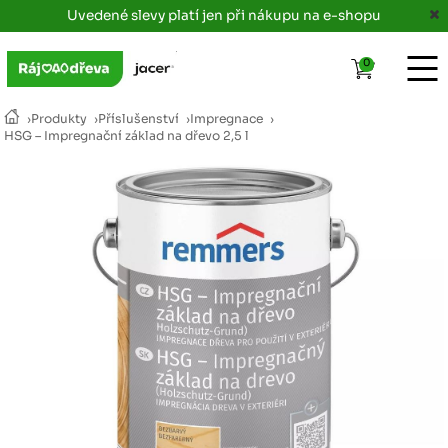
Uvedené slevy platí jen při nákupu na e-shopu
0
›
Produkty
›
Příslušenství
›
Impregnace
›
HSG – Impregnační základ na dřevo 2,5 l