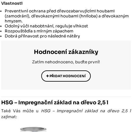
Vlastnosti
Preventivní ochrana před dřevozabarvujícími houbami
(zamodrání), dřevokaznými houbami (hniloba) a dřevokazným
hmyzem.
Odolný vůči nabobtnání, reguluje vlhkost
Rozpouštědla s mírným zápachem
Dobrá přilnavost pro následné nátěry
Hodnocení zákazníky
Zatím nehodnoceno, buďte první!
PŘIDAT HODNOCENÍ
HSG – Impregnační základ na dřevo 2,5 l
Také Vás může u
HSG – Impregnační základ na dřevo 2,5 l
zajímat: