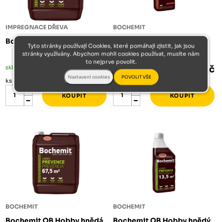
IMPREGNACE DŘEVA
BOCHEMIT
Bochemit Opti F hnědý 5kg
Bochemit Plus I 1kg
Tyto stránky používají Cookies, které pomáhají zjistit, jak jsou
stránky využívány. Abychom mohli cookies používat, musíte nám
to nejprve povolit.
skladem méně než 5 ks
1 888 Kč
skladem
457 Kč
ks
ks
BOCHEMIT
BOCHEMIT
Bochemit QB Hobby hnědá
Bochemit QB Hobby hnědý