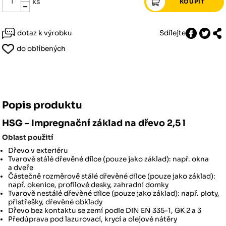
ks
dotaz k výrobku
Sdílejte
do oblíbených
Popis produktu
HSG – Impregnační základ na dřevo 2,5 l
Oblast použití
Dřevo v exteriéru
Tvarově stálé dřevěné dílce (pouze jako základ): např. okna
a dveře
Částečně rozměrově stálé dřevěné dílce (pouze jako základ):
např. okenice, profilové desky, zahradní domky
Tvarově nestálé dřevěné dílce (pouze jako základ): např. ploty,
přístřešky, dřevěné obklady
Dřevo bez kontaktu se zemí podle DIN EN 335-1, GK 2 a 3
Předúprava pod lazurovací, krycí a olejové nátěry