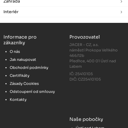
Zahrada
Interiér
Informace pro
Provozovatel
zákazníky
JACER - CZ, a.s.
náměstí Prokopa Velikého
O nás
466/12b
Jak nakupovat
Předlice, 400 01 Ústí nad
Labem
Obchodní podmínky
IČ: 25410105
Certifikáty
DIČ: CZ25410105
Zásady Cookies
Odstoupení od smlouvy
Kontakty
Naše pobočky