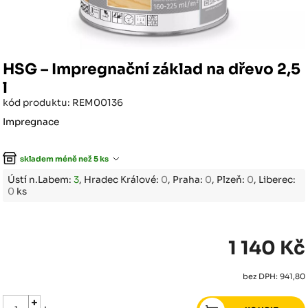
HSG – Impregnační základ na dřevo 2,5
l
kód produktu: REM00136
Impregnace
skladem méně než 5 ks
Ústí n.Labem:
3
, Hradec Králové:
0
, Praha:
0
, Plzeň:
0
, Liberec:
0
ks
1 140 Kč
bez DPH: 941,80