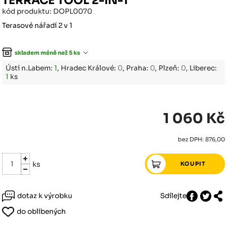
TERRACE TOOL 2-IN-1
kód produktu: DOPL0070
Terasové nářadí 2 v 1
skladem méně než 5 ks
Ústí n.Labem:
1
, Hradec Králové:
0
, Praha:
0
, Plzeň:
0
, Liberec:
1
ks
1 060 Kč
bez DPH: 876,00
ks
dotaz k výrobku
Sdílejte
do oblíbených