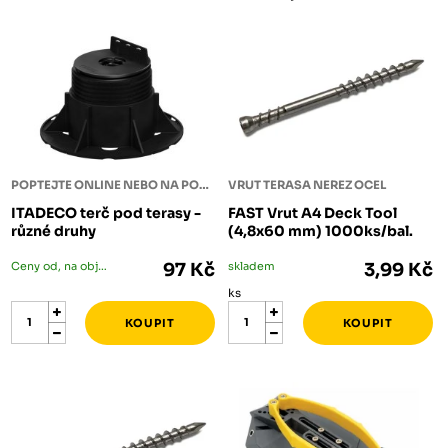
POPTEJTE ONLINE NEBO NA POBOČCE
VRUT TERASA NEREZ OCEL
ITADECO terč pod terasy -
FAST Vrut A4 Deck Tool
různé druhy
(4,8x60 mm) 1000ks/bal.
Ceny od, na objednání
97 Kč
skladem
3,99 Kč
ks