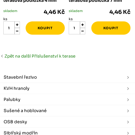
terasová podložka 4 mm
terasová podložka 7 mm
skladem
4,46 Kč
skladem
4,46 Kč
ks
ks
Zpět na další Příslušenství k terase
Stavební řezivo
KVH hranoly
Palubky
Sušené a hoblované
OSB desky
Sibiřský modřín