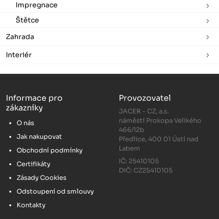
Impregnace
Štětce
Zahrada
Interiér
Informace pro
Provozovatel
zákazníky
JACER - CZ, a.s.
náměstí Prokopa Velikého
O nás
466/12b
Jak nakupovat
Předlice, 400 01 Ústí nad
Labem
Obchodní podmínky
IČ: 25410105
Certifikáty
DIČ: CZ25410105
Zásady Cookies
Odstoupení od smlouvy
Kontakty