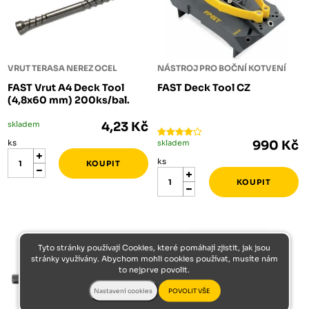
VRUT TERASA NEREZ OCEL
NÁSTROJ PRO BOČNÍ KOTVENÍ
FAST Vrut A4 Deck Tool
FAST Deck Tool CZ
(4,8x60 mm) 200ks/bal.
skladem
4,23 Kč
ks
skladem
990 Kč
ks
Tyto stránky používají Cookies, které pomáhají zjistit, jak jsou
stránky využívány. Abychom mohli cookies používat, musíte nám
to nejprve povolit.