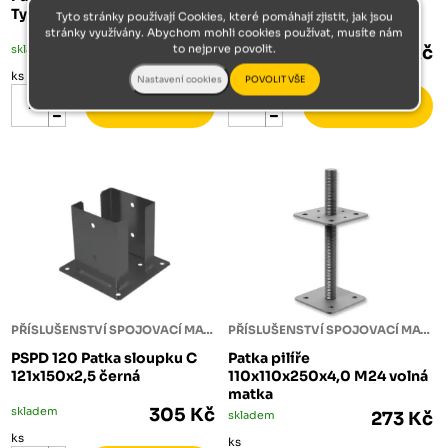
Typ U 140x120x4,0
101x150x2,5 černá
Tyto stránky používají Cookies, které pomáhají zjistit, jak jsou
stránky využívány. Abychom mohli cookies používat, musíte nám
skladem
332 Kč
to nejprve povolit.
skladem
303 Kč
ks
ks
PŘÍSLUŠENSTVÍ SPOJOVACÍ MATERIÁL
PŘÍSLUŠENSTVÍ SPOJOVACÍ MATERIÁL
PSPD 120 Patka sloupku C
Patka pilíře
121x150x2,5 černá
110x110x250x4,0 M24 volná
matka
skladem
305 Kč
skladem
273 Kč
ks
ks