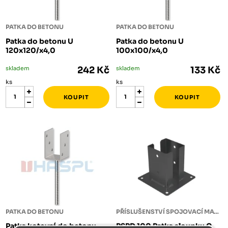
PATKA DO BETONU
PATKA DO BETONU
Patka do betonu U
Patka do betonu U
120x120/x4,0
100x100/x4,0
skladem
242 Kč
skladem
133 Kč
ks
ks
PATKA DO BETONU
PŘÍSLUŠENSTVÍ SPOJOVACÍ MATERIÁL
Patka kotevní do betonu
PSPD 100 Patka sloupku C