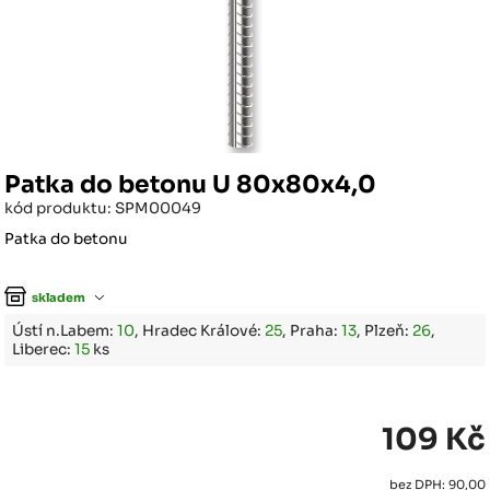
Patka do betonu U 80x80x4,0
kód produktu: SPM00049
Patka do betonu
skladem
Ústí n.Labem:
10
, Hradec Králové:
25
, Praha:
13
, Plzeň:
26
,
Liberec:
15
ks
109 Kč
bez DPH: 90,00