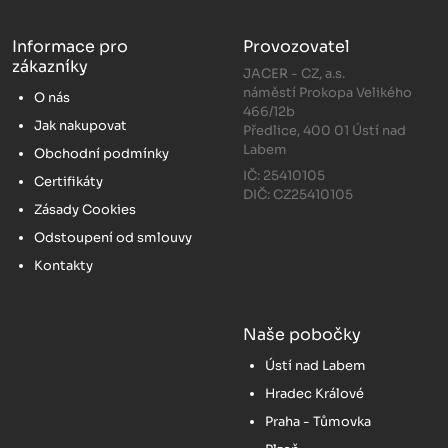
Informace pro
Provozovatel
zákazníky
JACER - CZ, a.s.
náměstí Prokopa Velikého
O nás
466/12b
Jak nakupovat
Předlice, 400 01 Ústí nad
Labem
Obchodní podmínky
IČ: 25410105
Certifikáty
DIČ: CZ25410105
Zásady Cookies
Odstoupení od smlouvy
Kontakty
Naše pobočky
Ústí nad Labem
Hradec Králové
Praha - Tůmovka