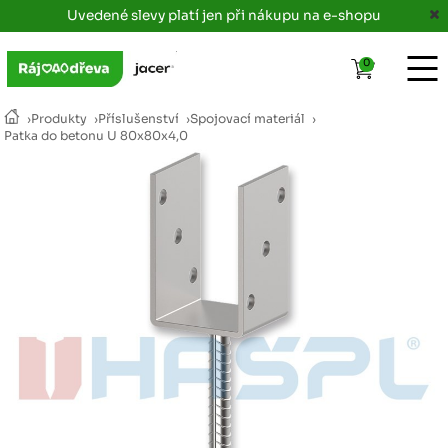
Uvedené slevy platí jen při nákupu na e-shopu
0
›
Produkty
›
Příslušenství
›
Spojovací materiál
›
Patka do betonu U 80x80x4,0