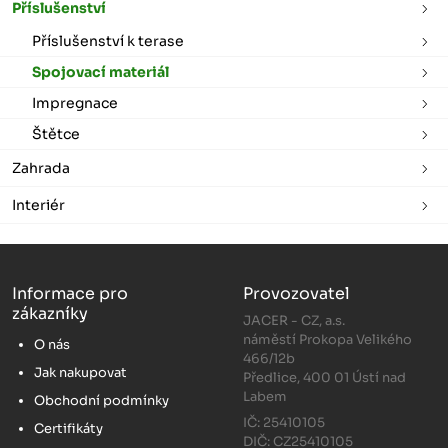
Příslušenství
Příslušenství k terase
Spojovací materiál
Impregnace
Štětce
Zahrada
Interiér
Informace pro
Provozovatel
zákazníky
JACER - CZ, a.s.
náměstí Prokopa Velikého
O nás
466/12b
Jak nakupovat
Předlice, 400 01 Ústí nad
Labem
Obchodní podmínky
IČ: 25410105
Certifikáty
DIČ: CZ25410105