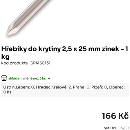
Hřebíky do krytiny 2,5 x 25 mm zinek - 1
kg
kód produktu: SPM50131
skladem méně než 5 ks
Ústí n.Labem:
0
, Hradec Králové:
2
, Praha:
0
, Plzeň:
0
, Liberec:
0
ks
166 Kč
bez DPH: 137,21