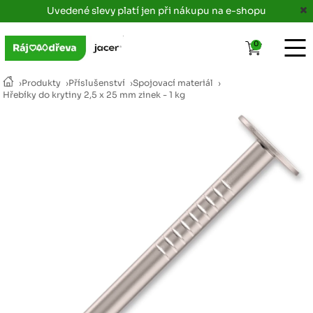
Uvedené slevy platí jen při nákupu na e-shopu
0
›
Produkty
›
Příslušenství
›
Spojovací materiál
›
Hřebíky do krytiny 2,5 x 25 mm zinek - 1 kg