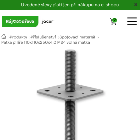
Uvedené slevy platí jen při nákupu na e-shopu
0
›
Produkty
›
Příslušenství
›
Spojovací materiál
›
Patka pilíře 110x110x250x4,0 M24 volná matka