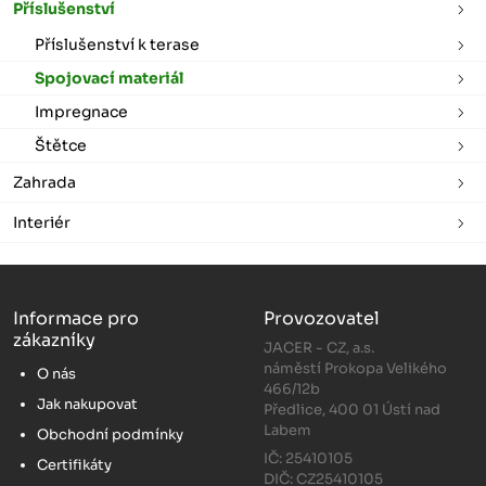
Příslušenství
Příslušenství k terase
Spojovací materiál
Impregnace
Štětce
Zahrada
Interiér
Informace pro
Provozovatel
zákazníky
JACER - CZ, a.s.
náměstí Prokopa Velikého
O nás
466/12b
Jak nakupovat
Předlice, 400 01 Ústí nad
Labem
Obchodní podmínky
IČ: 25410105
Certifikáty
DIČ: CZ25410105