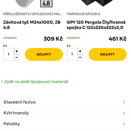
PŘÍSLUŠENSTVÍ SPOJOVACÍ MATERIÁL
TRÁMOVÁ SPOJKA
Závitová tyč M24x1000, ZB
GPY 120 Pergola Čtyřhranná
4.8
spojka C 122x226x222x2,0
skladem
309 Kč
skladem
461 Kč
ks
ks
Zpět na další Spojovací materiál
Stavební řezivo
KVH hranoly
Palubky