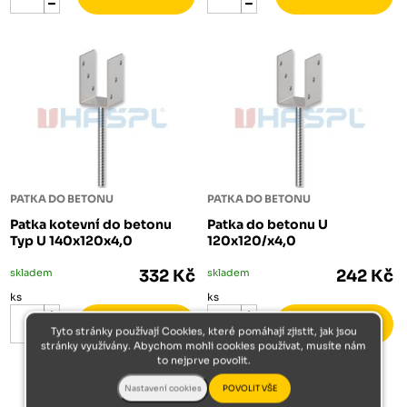
PATKA DO BETONU
PATKA DO BETONU
Patka kotevní do betonu
Patka do betonu U
Typ U 140x120x4,0
120x120/x4,0
skladem
332 Kč
skladem
242 Kč
ks
ks
Tyto stránky používají Cookies, které pomáhají zjistit, jak jsou
stránky využívány. Abychom mohli cookies používat, musíte nám
to nejprve povolit.