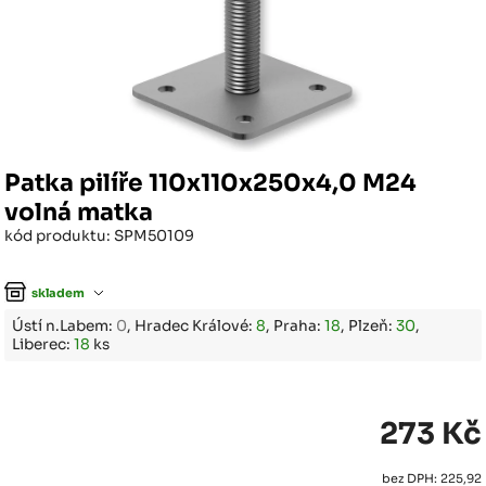
Patka pilíře 110x110x250x4,0 M24
volná matka
kód produktu: SPM50109
skladem
Ústí n.Labem:
0
, Hradec Králové:
8
, Praha:
18
, Plzeň:
30
,
Liberec:
18
ks
273 Kč
bez DPH: 225,92