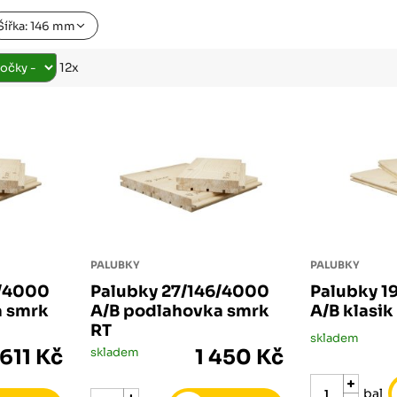
Růžodol XI – Liberec, 460 01
Šířka: 146 mm
12x
PALUBKY
PALUBKY
6/4000
Palubky 27/146/4000
Palubky 1
a smrk
A/B podlahovka smrk
A/B klasi
RT
skladem
 611 Kč
skladem
1 450 Kč
bal