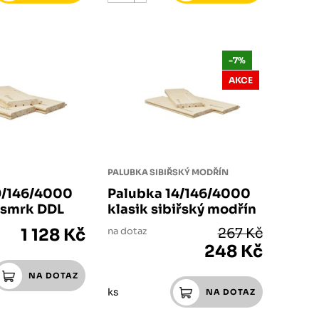
-7%
AKCE
PALUBKA SIBIŘSKÝ MODŘÍN
9/146/4000
Palubka 14/146/4000
k smrk DDL
klasik sibiřský modřín
1 128 Kč
na dotaz
267 Kč
248 Kč
ks