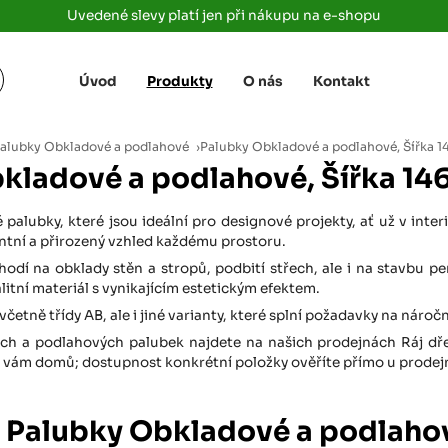
Uvedené slevy platí jen při nákupu na e-shopu
Úvod
Produkty
O nás
Kontakt
Žižkova 3363/78
+420 733 733 
 Labem
(parkoviště MAKRO)
rajdrevausti
j
alubky Obkladové a podlahové
›
Palubky Obkladové a podlahové, Šířka 
Ústí nad Labem, 400 01
kladové a podlahové, Šířka 1
Rovná 181
+420 731 616 7
rálové
(parkoviště MAKRO)
rajdrevahradec
palubky, které jsou ideální pro designové projekty, ať už v inte
Březhrad, Hradec Králové, 503 32
ntní a přirozený vzhled každému prostoru.
Tůmovka 110
hodí na obklady stěn a stropů, podbití střech, ale i na stavbu pe
+420 734 850 
(Za čerpací stanicí TANK ONO)
litní materiál s vynikajícím estetickým efektem.
rajdrevapraha
Předboj, 250 72
včetně třídy AB, ale i jiné varianty, které splní požadavky na náro
ch a podlahových palubek najdete na našich prodejnách Ráj dřeva
Rokycanská 2656/2,
+420 603 162 
(parkoviště Albert)
 vám domů; dostupnost konkrétní položky ověříte přímo u prodejn
rajdrevaplzen
Plzeň 4, 301 00
Partyzánská
 Palubky Obkladové a podlaho
+420 733 733 
(na konci ulice u zrcadla)
rajdrevalibere