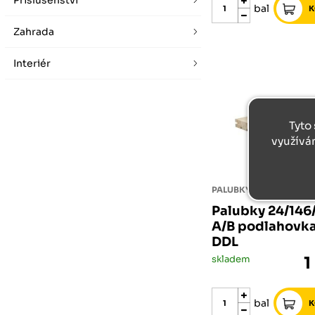
Příslušenství
bal
Zahrada
Interiér
Tyto 
využívá
PALUBKY
Palubky 24/14
A/B podlahovk
DDL
skladem
1
bal