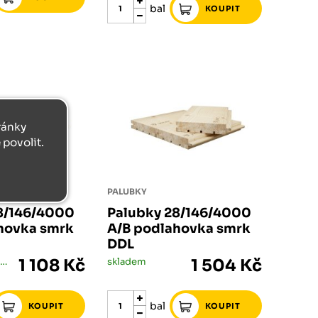
bal
tránky
povolit.
PALUBKY
8/146/4000
Palubky 28/146/4000
hovka smrk
A/B podlahovka smrk
DDL
skladem méně než 5 bal
1 108 Kč
skladem
1 504 Kč
bal