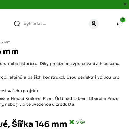
0
363
KONTAKT
acer.cz
146 mm
46 mm
67
KONTAKT
jacer.cz
riéru nebo exteriéru. Díky preciznímu zpracování a hladkému
rgol, altánů a dalších konstrukcí. Jsou perfektní volbou pro
860
KONTAKT
jacer.cz
čnost vašeho projektu.
 v Hradci Králové, Plzni, Ústí nad Labem, Liberci a Praze,
667
KONTAKT
y, nebo ji vidíte uvedenou u produktu.
jacer.cz
vše
vé, Šířka 146 mm
060
KONTAKT
c
jacer.cz