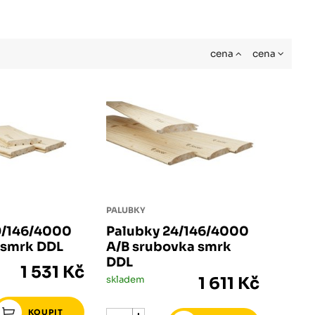
cena
cena
PALUBKY
9/146/4000
Palubky 24/146/4000
k smrk DDL
A/B srubovka smrk
DDL
1 531 Kč
skladem
1 611 Kč