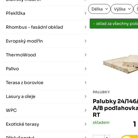
vybírat zde
Po-Pá 07:00 - 16:00, So 08:00 - 12:00 (ne Liberec)
Zimní otevírací doba (listopad - únor)
Délka
Výška
Po-Pá 08:00 - 16:00, So 08:00 - 12:00 (ne Liberec)
Překližka
Rhombus - fasádní obklad
Evropský modřín
ThermoWood
Palivo
Terasa z borovice
PALUBKY
Lasury a oleje
Palubky 24/14
A/B podlahovk
WPC
RT
skladem
1
Exotické terasy