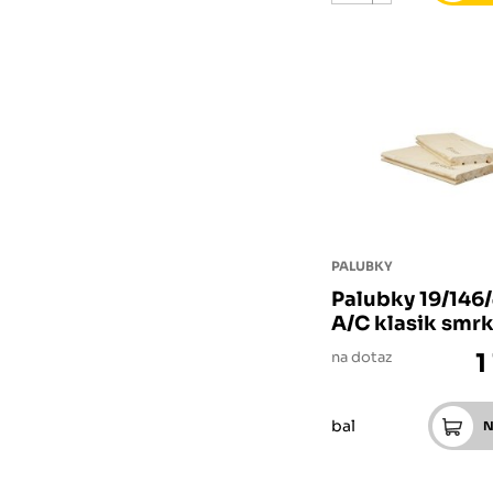
PALUBKY
Palubky 19/14
A/C klasik smr
na dotaz
1
bal