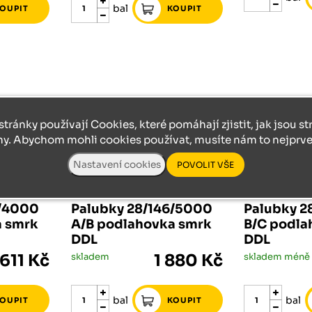
bal
stránky používají Cookies, které pomáhají zjistit, jak jsou s
ny. Abychom mohli cookies používat, musíte nám to nejprve 
PALUBKY
PALUBKY
6/4000
Palubky 28/146/5000
Palubky 2
a smrk
A/B podlahovka smrk
B/C podla
DDL
DDL
 611 Kč
skladem
1 880 Kč
bal
bal