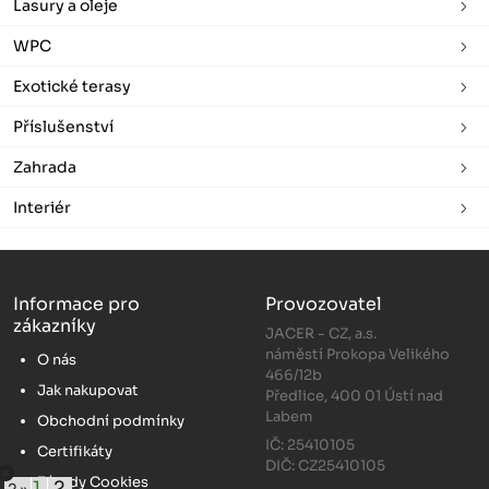
Lasury a oleje
WPC
Exotické terasy
Příslušenství
Zahrada
Interiér
Informace pro
Provozovatel
zákazníky
JACER - CZ, a.s.
náměstí Prokopa Velikého
O nás
466/12b
Jak nakupovat
Předlice, 400 01 Ústí nad
Labem
Obchodní podmínky
IČ: 25410105
Certifikáty
DIČ: CZ25410105
Zásady Cookies
1
2