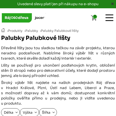
Uvedené slevy platí jen při nákupu na e-shopu
0
›
Produkty
›
Palubky
›
Palubky Palubkové lišty
Palubky Palubkové lišty
Dřevěné lišty jsou tou sladkou tečkou na závěr projektu, kterou
neradno podceňovat. Nabízíme široký výběr lišt v různých
tvarech, které skvěle doladí každý interiér i exteriér.
Lišty se používají pro ukončení podlahových krytin, obložení
stěn či stropů nebo pro dekorativní účely, které dodají prostoru
jemný, ale krásný přírodní vzhled.
Široký výběr lišt najdete na našich prodejnách Ráj dřeva
v Hradci Králové, Plzni, Ústí nad Labem, Liberci a Praze,
s možností dopravy až k vám domů; dostupnost konkrétní
položky ověříte přímo u prodejny, nebo ji vidíte uvedenou
u produktu.
Délka
Výška
Šířka