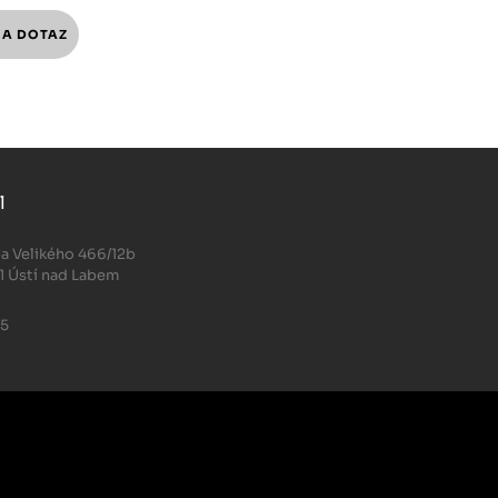
l
.
a Velikého 466/12b
1 Ústí nad Labem
05