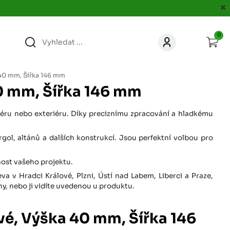
0
363
KONTAKT
acer.cz
40 mm, Šířka 146 mm
0 mm, Šířka 146 mm
67
KONTAKT
jacer.cz
riéru nebo exteriéru. Díky preciznímu zpracování a hladkému
rgol, altánů a dalších konstrukcí. Jsou perfektní volbou pro
860
KONTAKT
jacer.cz
čnost vašeho projektu.
 v Hradci Králové, Plzni, Ústí nad Labem, Liberci a Praze,
667
KONTAKT
y, nebo ji vidíte uvedenou u produktu.
jacer.cz
é, Výška 40 mm, Šířka 146
060
KONTAKT
c
jacer.cz