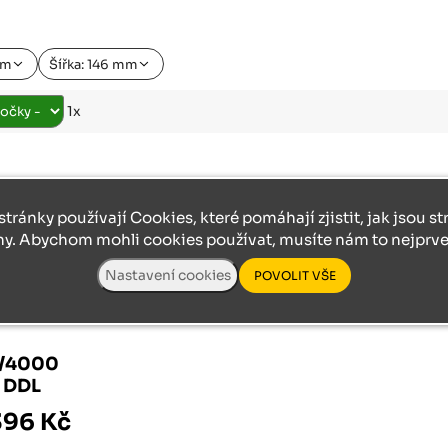
Růžodol XI – Liberec, 460 01
mm
Šířka: 146 mm
1x
stránky používají Cookies, které pomáhají zjistit, jak jsou s
ny. Abychom mohli cookies používat, musíte nám to nejprve 
6/4000
k DDL
396 Kč