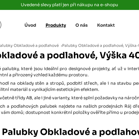
Uvedené slevy platí jen při nákupu na e-shopu
Úvod
Produkty
O nás
Kontakt
Žižkova 3363/78
+420 733 733 
 Labem
(parkoviště MAKRO)
rajdrevausti
j
alubky Obkladové a podlahové
›
Palubky Obkladové a podlahové, Výška 
Ústí nad Labem, 400 01
kladové a podlahové, Výška 4
Rovná 181
+420 731 616 7
rálové
(parkoviště MAKRO)
rajdrevahradec
palubky, které jsou ideální pro designové projekty, ať už v inte
Březhrad, Hradec Králové, 503 32
ntní a přirozený vzhled každému prostoru.
Tůmovka 110
hodí na obklady stěn a stropů, podbití střech, ale i na stavbu pe
+420 734 850 
(Za čerpací stanicí TANK ONO)
litní materiál s vynikajícím estetickým efektem.
rajdrevapraha
Předboj, 250 72
včetně třídy AB, ale i jiné varianty, které splní požadavky na náro
ch a podlahových palubek najdete na našich prodejnách Ráj dřeva
Rokycanská 2656/2,
+420 603 162 
(parkoviště Albert)
 vám domů; dostupnost konkrétní položky ověříte přímo u prodejn
rajdrevaplzen
Plzeň 4, 301 00
 Palubky Obkladové a podlahov
Partyzánská
+420 733 733 
(na konci ulice u zrcadla)
rajdrevalibere