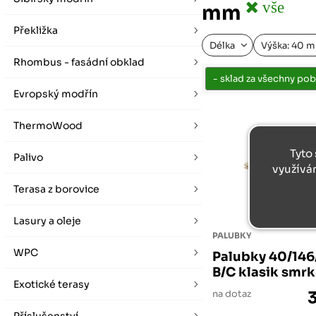
vybírat zde
Po-Pá 07:00 - 16:00, So 08:00 - 12:00 (ne Liberec)
vše
mm
Zimní otevírací doba (listopad - únor)
Po-Pá 08:00 - 16:00, So 08:00 - 12:00 (ne Liberec)
Překližka
Délka
Výška: 40 
Rhombus - fasádní obklad
Evropský modřín
ThermoWood
Tyto 
Palivo
využívá
Terasa z borovice
Lasury a oleje
PALUBKY
WPC
Palubky 40/14
B/C klasik smr
Exotické terasy
na dotaz