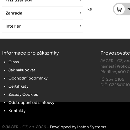
Příslušenství
ks
Zahrada
Interiér
Informace pro zákazníky
Provozovate
JACER - CZ, a.s
O nás
náměstí Prokop
Jak nakupovat
Předlice, 400 0
Obchodní podmínky
IČ: 25410105
DIČ: CZ254101
Certifikáty
Zásady Cookies
Odstoupení od smlouvy
Kontakty
© JACER - CZ, a.s. 2026 -
Developed by Insion Systems