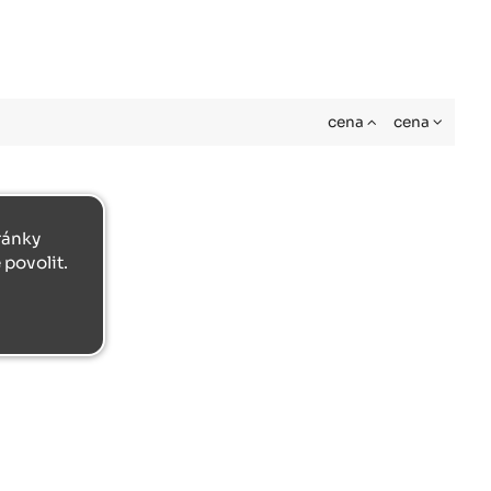
cena
cena
tránky
povolit.