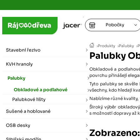
Pobočky
Ústí nad
›
Produkty
›
Palubky
›
P
vybírat zde
Stavební řezivo
Palubky Ob
+
Hradec K
+
KVH hranoly
+
+
Obkladové a podlahové 
vybírat zde
povrchu přinášejí elega
Palubky
+
Tyto palubky se skvěle 
Praha
Obkladové a podlahové
všechny, kdo hledají kva
vybírat zde
Nabízíme různé kvality, 
Palubkové lišty
Široký výběr obkladový
Plzeň
Sušené a hoblované
s možností dopravy až k
vybírat zde
OSB desky
Zobrazeno:
Liberec
Letní otevírací doba (březen - říjen)
Sibiřský modřín