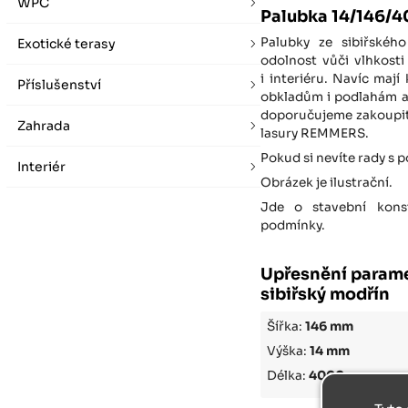
WPC
Palubka 14/146/4
Palubky ze sibiřskéh
Exotické terasy
odolnost vůči vlhkosti 
i interiéru. Navíc mají
Příslušenství
obkladům i podlahám at
doporučujeme zakoupit 
Zahrada
lasury REMMERS.
Pokud si nevíte rady s 
Interiér
Obrázek je ilustrační.
Jde o stavební konst
podmínky.
Upřesnění parame
sibiřský modřín
Šířka:
146 mm
Výška:
14 mm
Délka:
4000 mm