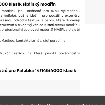
000 klasik sibiřský modřín
o modřínu jsou oblíbené pro svou výjimečnou
a hnilobě, což je ideální pro použití v exteriéru
 krásnou přírodní texturu a barvu, které dodávají
raktivní a trvanlivý vzhled.K sibiřskému modřínu
profesionální spojovací materiál HAŠPL a oleje či
pokládkou, kontaktujte nás, rádi poradíme.
rukční řezivo, na které působí povětrnostní
trů pro Palubka 14/146/4000 klasik