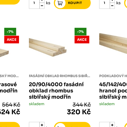
ks
ks
-7%
-7%
AKCE
AKCE
TERASOVÉ PRKNO SIBIŘSKÝ MODŘÍN
FASÁDNÍ OBKLAD RHOMBUS SIBIŘSKÝ MODŘÍN
rasové
20/90/4000 fasádní
45/142/40
 modřín
obklad rhombus
hranol po
sibiřský modřín
sibiřský 
564 Kč
skladem
344 Kč
skladem
524 Kč
320 Kč