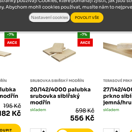
stránky používají Cookies, které pomáhají zjistit, jak jsou s
ny. Abychom mohli cookies používat, musíte nám to nejprve 
000 klasik sibiřský modřín
a 14/146/4000 klasik sibiřský modřín
zajímat:
-7%
-7%
AKCE
AKCE
DŘÍN
SRUBOVKA SIBIŘSKÝ MODŘÍN
alubka
20/142/4000 palubka
27/142/40
 modřín
srubovka sibiřský
prkno sib
modřín
jemná/hru
195 Kč
skladem
598 Kč
skladem
182 Kč
556 Kč