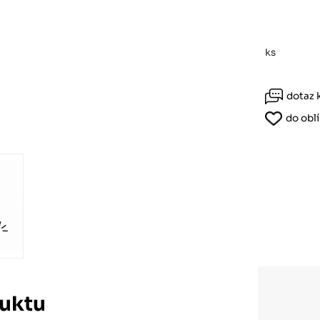
Růžodol XI – Liberec, 460 01
ks
dotaz 
do obl
uktu