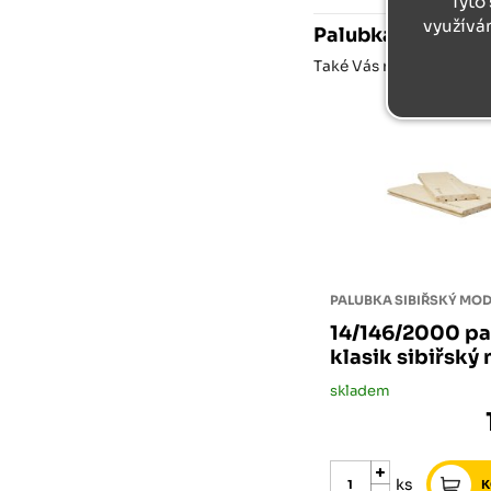
Tyto 
využívá
Palubka 14/146/4
Také Vás může u
Palubk
PALUBKA SIBIŘSKÝ MO
14/146/2000 p
klasik sibiřský
skladem
ks