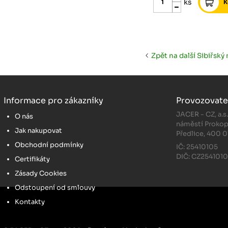
ks
Zpět na další Sibiřský
Informace pro zákazníky
Provozovate
JACER - CZ, a.s
O nás
náměstí Prokop
Jak nakupovat
Předlice, 400 0
Obchodní podmínky
IČ: 25410105
DIČ: CZ254101
Certifikáty
Zásady Cookies
Odstoupení od smlouvy
Kontakty