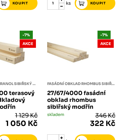
ks
-7%
-7%
AKCE
AKCE
PODKLADOVÝ HRANOL SIBIŘSKÝ MODŘÍN
FASÁDNÍ OBKLAD RHOMBUS SIBIŘSKÝ MODŘÍN
00 terasový
27/67/4000 fasádní
dkladový
obklad rhombus
modřín
sibiřský modřín
1 129 Kč
skladem
346 Kč
1 050 Kč
322 Kč