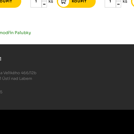
ks
ks
 modřín Palubky
l
.
a Velikého 466/12b
1 Ústí nad Labem
05