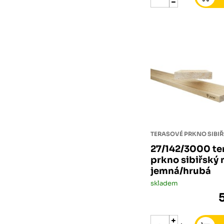
27/142/3000 te
prkno sibiřský
jemná/hrubá
skladem