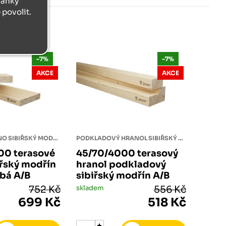
tránky
povolit.
-7%
-7%
AKCE
AKCE
TERASOVÉ PRKNO SIBIŘSKÝ MODŘÍN
PODKLADOVÝ HRANOL SIBIŘSKÝ MODŘÍN
00 terasové
45/70/4000 terasový
iřský modřín
hranol podkladový
bá A/B
sibiřský modřín A/B
752 Kč
skladem
556 Kč
699 Kč
518 Kč