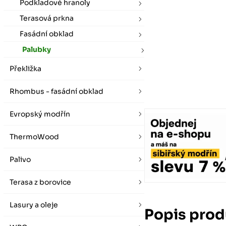
vybírat zde
Po-Pá 07:00 - 16:00, So 08:00 - 12:00 (ne Liberec)
Podkladové hranoly
Zimní otevírací doba (listopad - únor)
Terasová prkna
Po-Pá 08:00 - 16:00, So 08:00 - 12:00 (ne Liberec)
Fasádní obklad
Palubky
Překližka
Rhombus - fasádní obklad
Evropský modřín
ThermoWood
Palivo
Terasa z borovice
Lasury a oleje
Popis prod