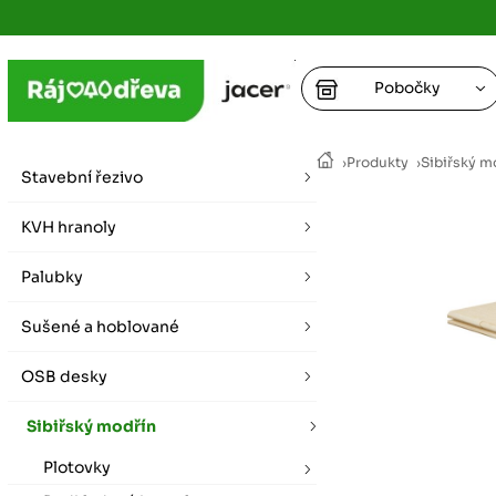
Pobočky
Ústí nad
›
Produkty
›
Sibiřský m
vybírat zde
Stavební řezivo
+
Hradec K
+
KVH hranoly
+
+
vybírat zde
Palubky
+
Praha
Sušené a hoblované
vybírat zde
OSB desky
Plzeň
vybírat zde
Sibiřský modřín
Plotovky
Liberec
Letní otevírací doba (březen - říjen)