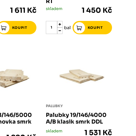
RT
1 611 Kč
skladem
1 450 Kč
bal
PALUBKY
8/146/5000
Palubky 19/146/4000
hovka smrk
A/B klasik smrk DDL
skladem
1 531 Kč