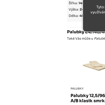
Šířka:
146 mm
Tyto 
Výška:
24 mm
využívá
Délka:
4000 mm
Palubky 24/146/
Také Vás může u
Palubk
PALUBKY
Palubky 12,5/9
A/B klasik smr