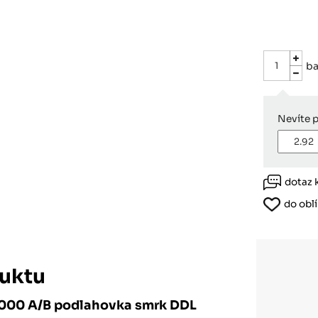
Růžodol XI – Liberec, 460 01
ba
Nevíte p
dotaz 
do obl
uktu
4000 A/B podlahovka smrk DDL