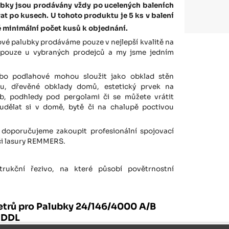
bky jsou prodávány vždy po ucelených baleních
vat po kusech.
U tohoto produktu je 5 ks v balení
ké minimální počet kusů k objednání.
é palubky prodáváme pouze v nejlepší kvalitě na
e pouze u vybraných prodejců a my jsme jedním
bo podlahové mohou sloužit jako obklad stěn
éru, dřevěné obklady domů, estetický prvek na
b, podhledy pod pergolami či se můžete vrátit
udělat si v domě, bytě či na chalupě poctivou
doporučujeme zakoupit profesionální spojovací
 či lasury REMMERS.
rukční řezivo, na které působí povětrnostní
trů pro Palubky 24/146/4000 A/B
 DDL