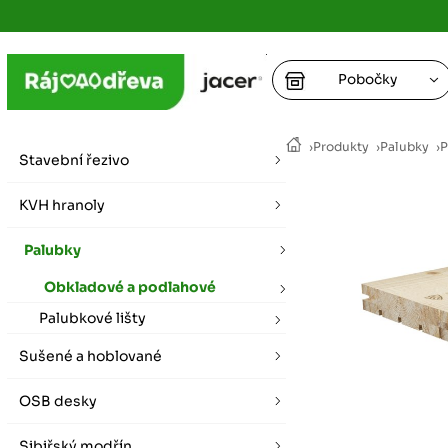
Pobočky
Ústí nad
›
Produkty
›
Palubky
›
P
vybírat zde
Stavební řezivo
+
Hradec K
+
KVH hranoly
+
+
vybírat zde
Palubky
+
Praha
Obkladové a podlahové
vybírat zde
Palubkové lišty
Plzeň
Sušené a hoblované
vybírat zde
OSB desky
Liberec
Letní otevírací doba (březen - říjen)
Sibiřský modřín