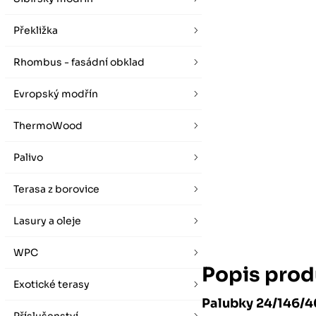
vybírat zde
Po-Pá 07:00 - 16:00, So 08:00 - 12:00 (ne Liberec)
Zimní otevírací doba (listopad - únor)
Po-Pá 08:00 - 16:00, So 08:00 - 12:00 (ne Liberec)
Překližka
Rhombus - fasádní obklad
Evropský modřín
ThermoWood
Palivo
Terasa z borovice
Lasury a oleje
WPC
Popis prod
Exotické terasy
Palubky 24/146/