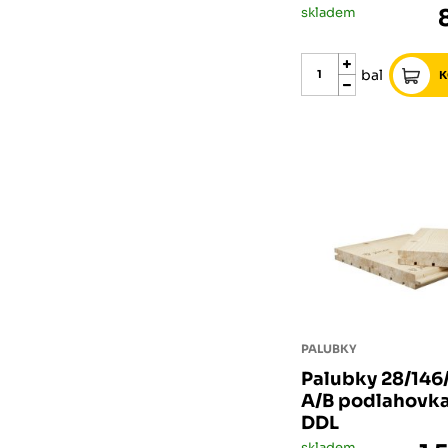
skladem
bal
PALUBKY
Palubky 28/14
A/B podlahovk
DDL
skladem