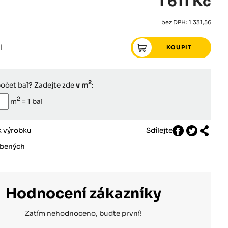
1 611 Kč
bez DPH: 1 331,56
l
2
očet bal? Zadejte zde
v m
:
2
m
=
1
bal
k výrobku
Sdílejte
íbených
Hodnocení zákazníky
Zatím nehodnoceno, buďte první!