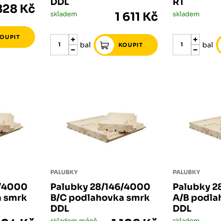
DDL
RT
828 Kč
skladem
1 611 Kč
skladem
bal
bal
PALUBKY
PALUBKY
6/4000
Palubky 28/146/4000
Palubky 2
a smrk
B/C podlahovka smrk
A/B podla
DDL
DDL
skladem méně než 5 bal
skladem