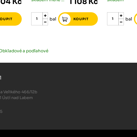
504 Kč
1 108 Kč
bal
bal
 Obkladové a podlahové
l
.
a Velikého 466/12b
1 Ústí nad Labem
05