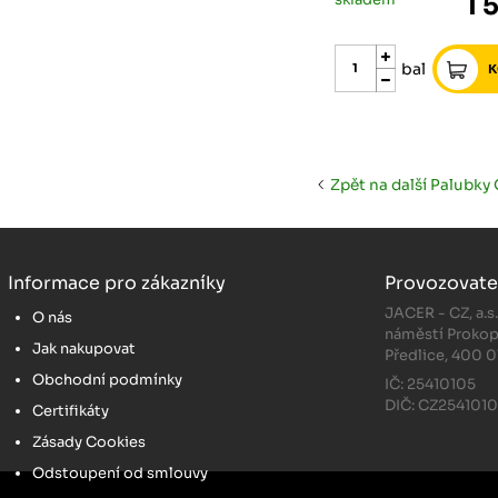
1 
bal
Zpět na další Palubky
Informace pro zákazníky
Provozovate
JACER - CZ, a.s
O nás
náměstí Prokop
Jak nakupovat
Předlice, 400 0
Obchodní podmínky
IČ: 25410105
DIČ: CZ254101
Certifikáty
Zásady Cookies
Odstoupení od smlouvy