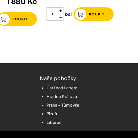
1 880 Kč
bal
Naše pobočky
Ústí nad Labem
Hradec Králové
Praha - Tůmovka
Plzeň
Liberec