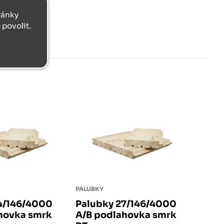
tránky
povolit.
PALUBKY
4/146/4000
Palubky 27/146/4000
hovka smrk
A/B podlahovka smrk