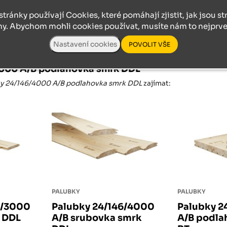
stránky používají Cookies, které pomáhají zjistit, jak jsou s
ny. Abychom mohli cookies používat, musíte nám to nejprve 
4000 A/B podlahovka smrk DDL
y 24/146/4000 A/B podlahovka smrk DDL
zajímat:
PALUBKY
PALUBKY
6/3000
Palubky 24/146/4000
Palubky 2
k DDL
A/B srubovka smrk
A/B podla