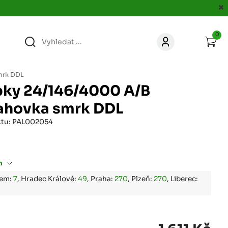
0
363
KONTAKT
acer.cz
mrk DDL
bky 24/146/4000 A/B
67
ahovka smrk DDL
KONTAKT
jacer.cz
ktu: PAL002054
860
KONTAKT
jacer.cz
m
667
bem:
7
, Hradec Králové:
49
, Praha:
270
, Plzeň:
270
, Liberec:
KONTAKT
jacer.cz
060
KONTAKT
c
jacer.cz