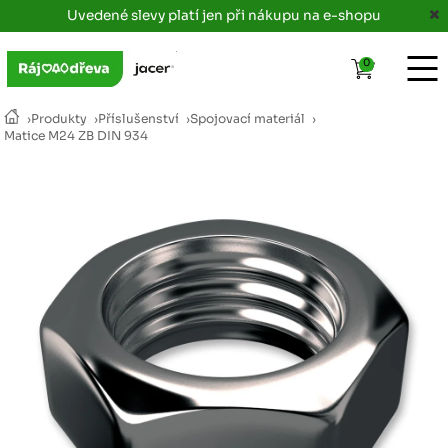
Uvedené slevy platí jen při nákupu na e-shopu
0
›
Produkty
›
Příslušenství
›
Spojovací materiál
›
Matice M24 ZB DIN 934