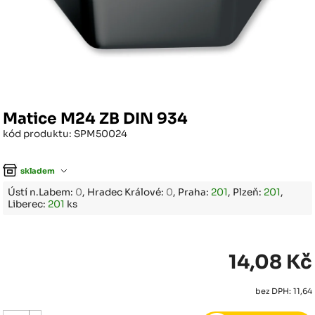
Matice M24 ZB DIN 934
kód produktu: SPM50024
skladem
Ústí n.Labem:
0
, Hradec Králové:
0
, Praha:
201
, Plzeň:
201
,
Liberec:
201
ks
14,08 Kč
bez DPH: 11,64