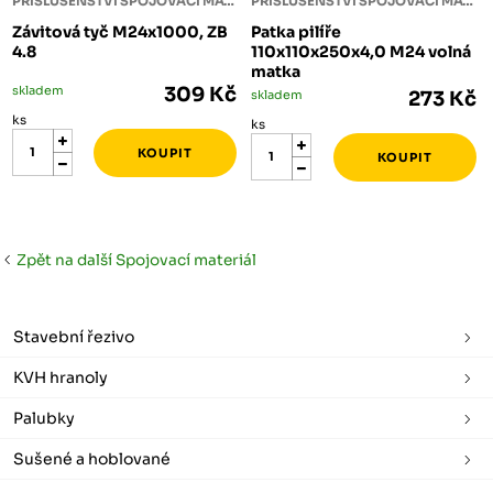
PŘÍSLUŠENSTVÍ SPOJOVACÍ MATERIÁL
PŘÍSLUŠENSTVÍ SPOJOVACÍ MATERIÁL
Závitová tyč M24x1000, ZB
Patka pilíře
4.8
110x110x250x4,0 M24 volná
matka
skladem
309 Kč
skladem
273 Kč
ks
ks
Zpět na další Spojovací materiál
Stavební řezivo
KVH hranoly
Palubky
Sušené a hoblované