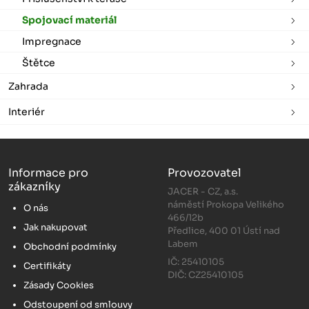
Spojovací materiál
Impregnace
Štětce
Zahrada
Interiér
Informace pro
Provozovatel
zákazníky
JACER - CZ, a.s.
náměstí Prokopa Velikého
O nás
466/12b
Jak nakupovat
Předlice, 400 01 Ústí nad
Labem
Obchodní podmínky
IČ: 25410105
Certifikáty
DIČ: CZ25410105
Zásady Cookies
Odstoupení od smlouvy