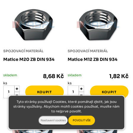
SPOJOVACÍ MATERIÁL
SPOJOVACÍ MATERIÁL
Matice M20 ZB DIN 934
Matice M12 ZB DIN 934
skladem
8,68 Kč
skladem
1,82 Kč
ks
ks
Tyto stránky používají Cookies, které pomáhají zjistit, jak jsou
stránky využívány. Abychom mohli cookies používat, musíte nám
to nejprve povolit.