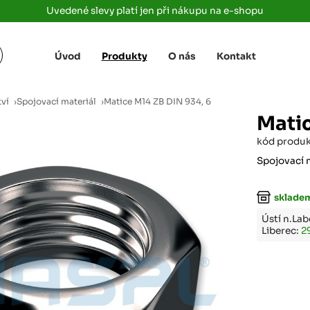
Uvedené slevy platí jen při nákupu na e-shopu
Úvod
Produkty
O nás
Kontakt
Žižkova 3363/78
+420 733 733 
 Labem
(parkoviště MAKRO)
rajdrevausti
j
tví
›
Spojovací materiál
›
Matice M14 ZB DIN 934, 6
Ústí nad Labem, 400 01
Matic
Rovná 181
+420 731 616 7
rálové
kód produ
(parkoviště MAKRO)
rajdrevahradec
Březhrad, Hradec Králové, 503 32
Spojovací 
Tůmovka 110
+420 734 850 
sklade
(Za čerpací stanicí TANK ONO)
rajdrevapraha
Předboj, 250 72
Ústí n.La
Liberec:
2
Rokycanská 2656/2,
+420 603 162 
(parkoviště Albert)
rajdrevaplzen
Plzeň 4, 301 00
Partyzánská
+420 733 733 
(na konci ulice u zrcadla)
rajdrevalibere