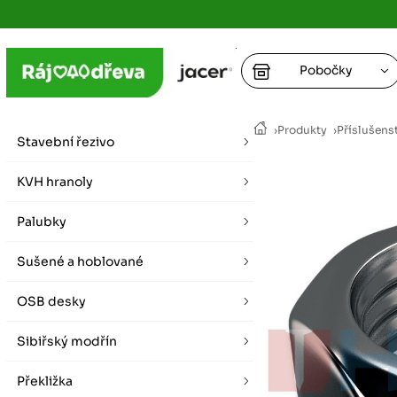
Pobočky
Ústí nad
›
Produkty
›
Příslušens
vybírat zde
Stavební řezivo
+
Hradec K
+
KVH hranoly
+
+
vybírat zde
Palubky
+
Praha
Sušené a hoblované
vybírat zde
OSB desky
Plzeň
vybírat zde
Sibiřský modřín
Liberec
Překližka
Letní otevírací doba (březen - říjen)