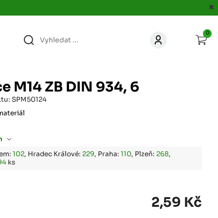
0
363
KONTAKT
acer.cz
e M14 ZB DIN 934, 6
67
ktu: SPM50124
KONTAKT
jacer.cz
materiál
860
m
KONTAKT
jacer.cz
bem:
102
, Hradec Králové:
229
, Praha:
110
, Plzeň:
268
,
94
ks
667
KONTAKT
jacer.cz
2,59 Kč
060
KONTAKT
c
jacer.cz