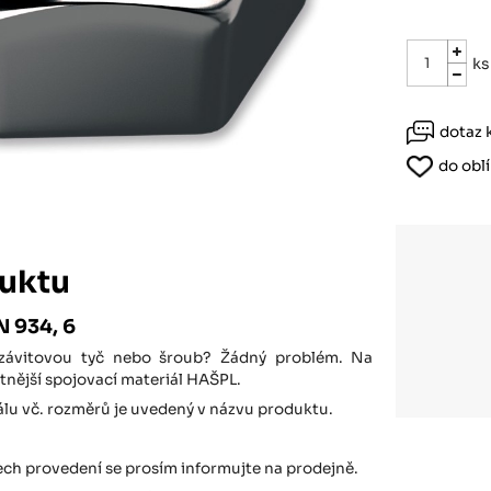
Růžodol XI – Liberec, 460 01
ks
dotaz 
do obl
uktu
N 934, 6
 závitovou tyč nebo šroub? Žádný problém. Na
tnější spojovací materiál HAŠPL.
álu vč. rozměrů je uvedený v názvu produktu.
ech provedení se prosím informujte na prodejně.