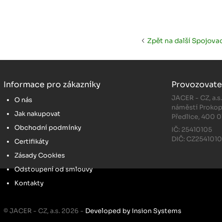
Zpět na další Spojovac
Informace pro zákazníky
Provozovate
JACER - CZ, a.s
O nás
náměstí Prokop
Jak nakupovat
Předlice, 400 0
Obchodní podmínky
IČ: 25410105
DIČ: CZ254101
Certifikáty
Zásady Cookies
Odstoupení od smlouvy
Kontakty
© JACER - CZ, a.s. 2026 -
Developed by Insion Systems