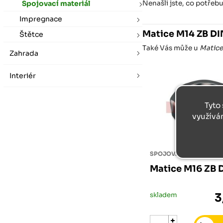
Nenašli jste, co potřeb
Spojovací materiál
Impregnace
Matice M14 ZB DI
Štětce
Také Vás může u
Matice
Zahrada
Interiér
Tyto 
využívá
SPOJOVACÍ MATERIÁL
Matice M16 ZB 
skladem
3