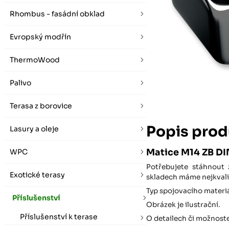
vybírat zde
Po-Pá 07:00 - 16:00, So 08:00 - 12:00 (ne Liberec)
Zimní otevírací doba (listopad - únor)
Rhombus - fasádní obklad
Po-Pá 08:00 - 16:00, So 08:00 - 12:00 (ne Liberec)
Evropský modřín
ThermoWood
Palivo
Terasa z borovice
Popis prod
Lasury a oleje
Matice M14 ZB DI
WPC
Potřebujete stáhnout
Exotické terasy
skladech máme nejkvali
Typ spojovacího materi
Příslušenství
Obrázek je ilustrační.
Příslušenství k terase
O detailech či možnost