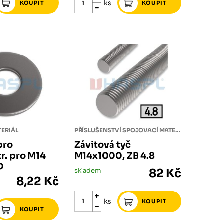
ks
ERIÁL
PŘÍSLUŠENSTVÍ SPOJOVACÍ MATERIÁL
pro
Závitová tyč
r. pro M14
M14x1000, ZB 4.8
0
skladem
82 Kč
8,22 Kč
ks