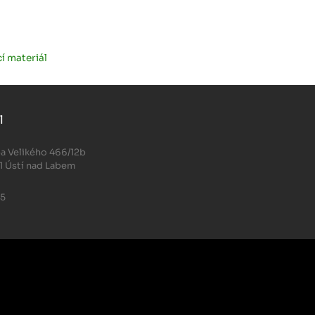
í materiál
l
.
a Velikého 466/12b
1 Ústí nad Labem
05