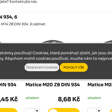
ujete? Kontaktujte nás.
N 934, 6
 M14 ZB DIN 934, 6
zajímat:
stránky používají Cookies, které pomáhají zjistit, jak jsou s
ny. Abychom mohli cookies používat, musíte nám to nejprve 
SPOJOVACÍ MATERIÁL
DIN 934
Matice M20 ZB DIN 934
Matice M2
,45 Kč
skladem
8,68 Kč
skladem