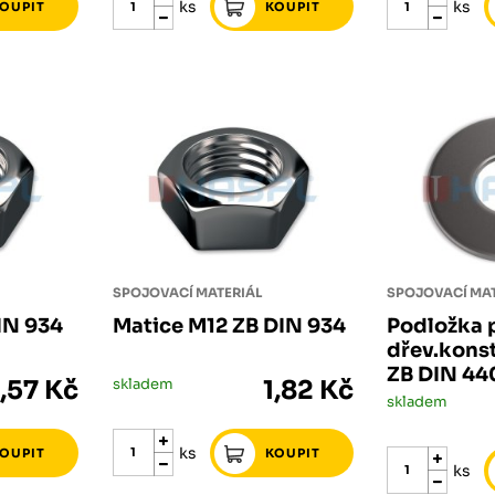
ks
ks
SPOJOVACÍ MATERIÁL
SPOJOVACÍ MAT
IN 934
Matice M12 ZB DIN 934
Podložka 
dřev.konst
ZB DIN 44
,57 Kč
skladem
1,82 Kč
skladem
ks
ks