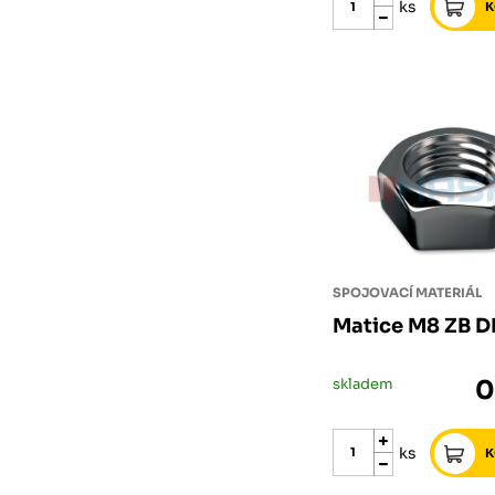
ks
SPOJOVACÍ MATERIÁL
Matice M8 ZB D
skladem
0
ks