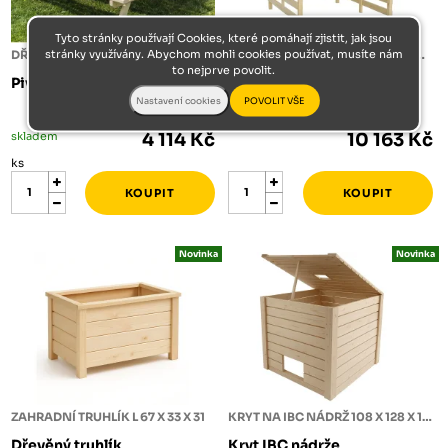
Tyto stránky používají Cookies, které pomáhají zjistit, jak jsou
stránky využívány. Abychom mohli cookies používat, musíte nám
DŘEVĚNÝ PIVNÍ SET
PŘÍSTŘEŠEK NA DŘEVO 170 X 170 X 180
to nejprve povolit.
Pivní set M 160x160x76,5
Dřevník M
skladem
4 114 Kč
10 163 Kč
ks
Novinka
Novinka
ZAHRADNÍ TRUHLÍK L 67 X 33 X 31
KRYT NA IBC NÁDRŽ 108 X 128 X 125
Dřevěný truhlík
Kryt IBC nádrže