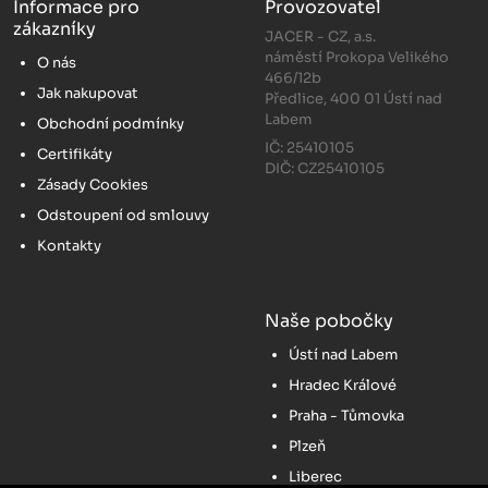
Informace pro
Provozovatel
zákazníky
JACER - CZ, a.s.
náměstí Prokopa Velikého
O nás
466/12b
Jak nakupovat
Předlice, 400 01 Ústí nad
Labem
Obchodní podmínky
IČ: 25410105
Certifikáty
DIČ: CZ25410105
Zásady Cookies
Odstoupení od smlouvy
Kontakty
Naše pobočky
Ústí nad Labem
Hradec Králové
Praha - Tůmovka
Plzeň
Liberec