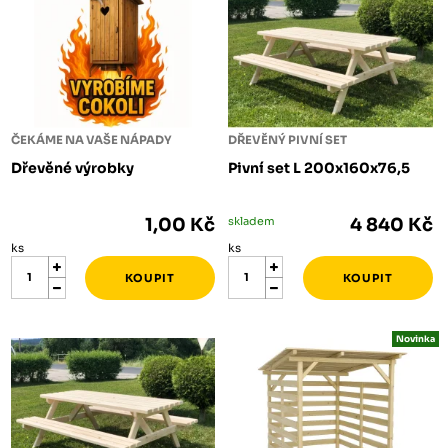
ČEKÁME NA VAŠE NÁPADY
DŘEVĚNÝ PIVNÍ SET
Dřevěné výrobky
Pivní set L 200x160x76,5
1,00 Kč
skladem
4 840 Kč
ks
ks
Novinka