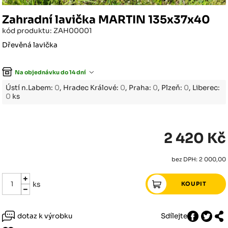
Zahradní lavička MARTIN 135x37x40
kód produktu: ZAH00001
Dřevěná lavička
Na objednávku do 14 dní
Ústí n.Labem:
0
, Hradec Králové:
0
, Praha:
0
, Plzeň:
0
, Liberec:
0
ks
2 420 Kč
bez DPH: 2 000,00
ks
dotaz k výrobku
Sdílejte