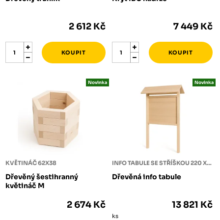
2 612 Kč
7 449 Kč
Novinka
Novinka
KVĚTINÁČ 62X38
INFO TABULE SE STŘÍŠKOU 220 X 120
Dřevěný šestihranný
Dřevěná info tabule
květináč M
2 674 Kč
13 821 Kč
ks