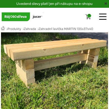
Uvedené slevy platí jen při nákupu na e-shopu
0
›
Produkty
›
Zahrada
›
Zahradní lavička MARTIN 135x37x40