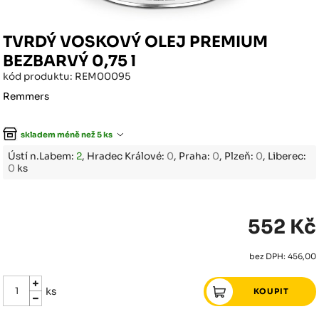
TVRDÝ VOSKOVÝ OLEJ PREMIUM
BEZBARVÝ 0,75 l
kód produktu: REM00095
Remmers
skladem méně než 5 ks
Ústí n.Labem:
2
, Hradec Králové:
0
, Praha:
0
, Plzeň:
0
, Liberec:
0
ks
552 Kč
bez DPH: 456,00
ks