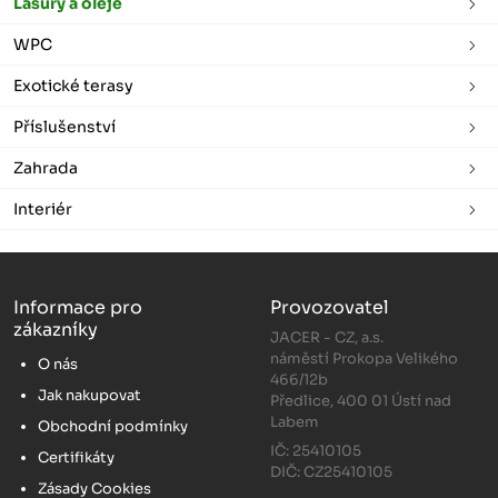
Lasury a oleje
WPC
Exotické terasy
Příslušenství
Zahrada
Interiér
Informace pro
Provozovatel
zákazníky
JACER - CZ, a.s.
náměstí Prokopa Velikého
O nás
466/12b
Jak nakupovat
Předlice, 400 01 Ústí nad
Labem
Obchodní podmínky
IČ: 25410105
Certifikáty
DIČ: CZ25410105
Zásady Cookies