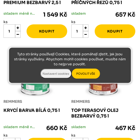
PREMIUM BEZBARVÝ 2,5 l
PŘÍČNÝCH ŘEZŮ 0,75 l
skladem méně než 5 ks
1 549 Kč
skladem
657 Kč
ks
ks
Tyto stránky používají Cookies, které pomáhají zjistit, jak jsou
stránky využívány. Abychom mohli cookies používat, musíte nám
to nejprve povolit.
REMMERS
REMMERS
KRYCÍ BARVA BÍLÁ 0,75 l
TOP TERASOVÝ OLEJ
BEZBARVÝ 0,75 l
skladem méně než 5 ks
660 Kč
skladem
467 Kč
ks
ks