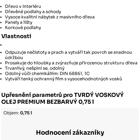
Dřevo v interiéru
Dřevěné podlahy a schody
Vysoce kvalitní nábytek z masivního dřeva
Panely a lišty
Korkové podlahy
Vlastnosti
Odpuzuje nečistoty a prach a vytváří tak povrch se snadnou
údržbou
Prosakuje do hloubky a zvýrazňuje přirozenou strukturu dřeva
Trvanlivý, nešpiní se, odolný
Odolný vůči chemikáliím: DIN 68861, 1C
Vytváří tenký ochranný film s vysocehodnotných vosků
Upřesnění parametrů pro TVRDÝ VOSKOVÝ
OLEJ PREMIUM BEZBARVÝ 0,75 l
Objem:
0,75 l
Hodnocení zákazníky