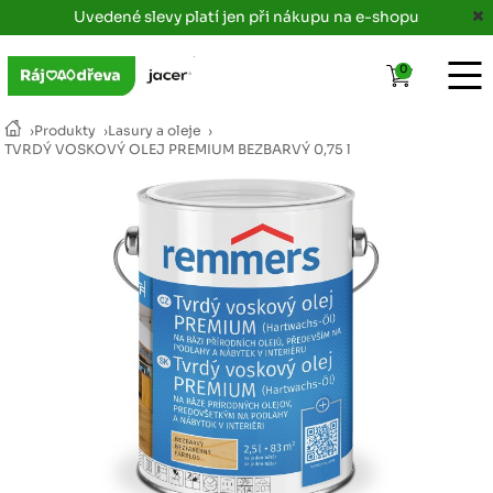
Uvedené slevy platí jen při nákupu na e-shopu
0
›
Produkty
›
Lasury a oleje
›
TVRDÝ VOSKOVÝ OLEJ PREMIUM BEZBARVÝ 0,75 l