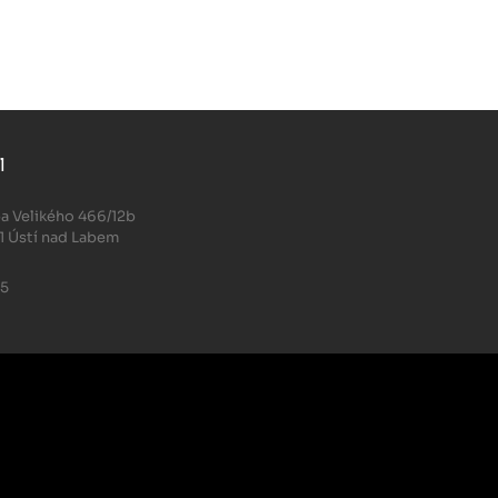
l
.
a Velikého 466/12b
1 Ústí nad Labem
05