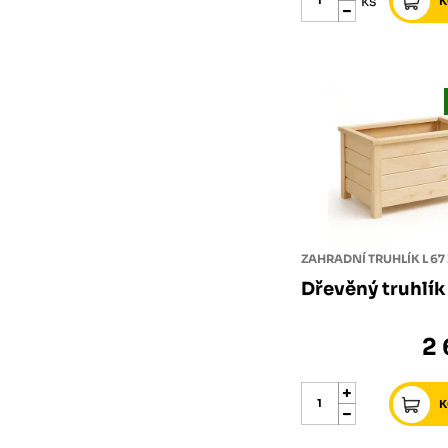
ks
ZAHRADNÍ TRUHLÍK L 67 X
Dřevěný truhlík
2 