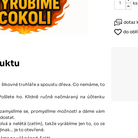
Růžodol XI – Liberec, 460 01
ks
dotaz 
do obl
uktu
, šikovné truhláře a spoustu dřeva. Co nemáme, to
Pošlete ho. Klidně ručně načmáraný na účtenku
 zamyslíme se, promyslíme možnosti a dáme vám
dostat.
vá a nelétá (zatím), takže vyrábíme jen to, co ze
jinak… je to otevřené.