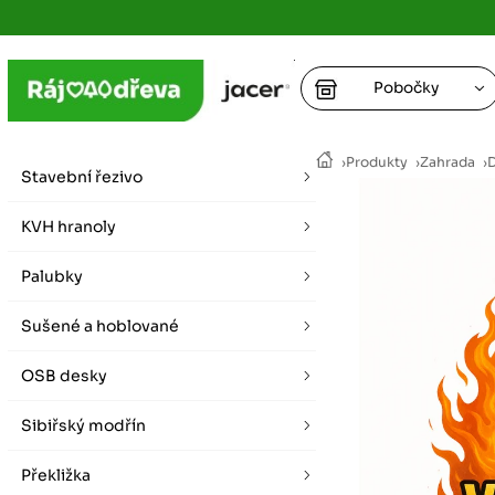
Pobočky
Ústí nad
›
Produkty
›
Zahrada
›
D
vybírat zde
Stavební řezivo
+
Hradec K
+
KVH hranoly
+
+
vybírat zde
Palubky
+
Praha
Sušené a hoblované
vybírat zde
OSB desky
Plzeň
vybírat zde
Sibiřský modřín
Liberec
Překližka
Letní otevírací doba (březen - říjen)