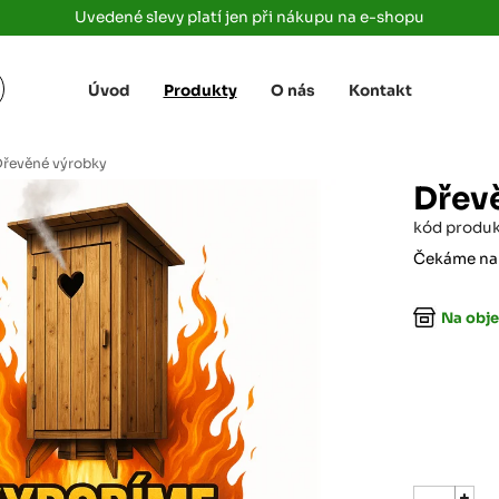
Uvedené slevy platí jen při nákupu na e-shopu
Úvod
Produkty
O nás
Kontakt
Žižkova 3363/78
+420 733 733 
 Labem
(parkoviště MAKRO)
rajdrevausti
j
řevěné výrobky
Ústí nad Labem, 400 01
Dřev
Rovná 181
+420 731 616 7
rálové
kód produ
(parkoviště MAKRO)
rajdrevahradec
Březhrad, Hradec Králové, 503 32
Čekáme na
Tůmovka 110
+420 734 850 
Na obje
(Za čerpací stanicí TANK ONO)
rajdrevapraha
Předboj, 250 72
Rokycanská 2656/2,
+420 603 162 
(parkoviště Albert)
rajdrevaplzen
Plzeň 4, 301 00
Partyzánská
+420 733 733 
(na konci ulice u zrcadla)
rajdrevalibere