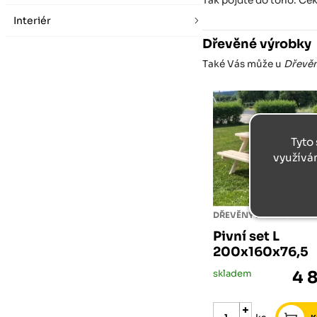
Tak pojďte do toho. Če
Interiér
Dřevěné výrobky
Také Vás může u
Dřevěn
Tyto 
využívá
DŘEVĚNÝ PIVNÍ SET
Pivní set L
200x160x76,5
skladem
4 