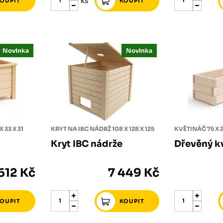
ks
Novinka
Novinka
 33 X 31
KRYT NA IBC NÁDRŽ 108 X 128 X 125
KVĚTINÁČ 75 X 2
Kryt IBC nádrže
Dřevěný k
612 Kč
7 449 Kč