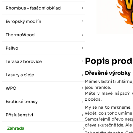
vybírat zde
Po-Pá 07:00 - 16:00, So 08:00 - 12:00 (ne Liberec)
Zimní otevírací doba (listopad - únor)
Rhombus - fasádní obklad
Po-Pá 08:00 - 16:00, So 08:00 - 12:00 (ne Liberec)
Evropský modřín
ThermoWood
Palivo
Popis prod
Terasa z borovice
Dřevěné výrobky
Lasury a oleje
Máme vlastní truhlárnu
jsou hranice.
WPC
Máte v hlavě nápad? 
z oběda.
Exotické terasy
My se na to mrkneme,
vědět, co z toho umíme 
Příslušenství
Samozřejmě dřevo nezpí
dřeva skutečně jde. Ale 
Zahrada