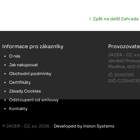
Zpět na další Zahrada
Informace pro zákazníky
Provozovate
JACER - CZ, a.s
O nás
náměstí Prokop
Jak nakupovat
Předlice, 400 0
Obchodní podmínky
IČ: 25410105
DIČ: CZ254101
Certifikáty
Zásady Cookies
Odstoupení od smlouvy
Kontakty
© JACER - CZ, a.s. 2026 -
Developed by Insion Systems