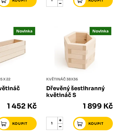
Novinka
Novinka
5 X 22
KVĚTINÁČ 38X36
větináč
Dřevěný šestihranný
květináč S
1 452 Kč
1 899 Kč