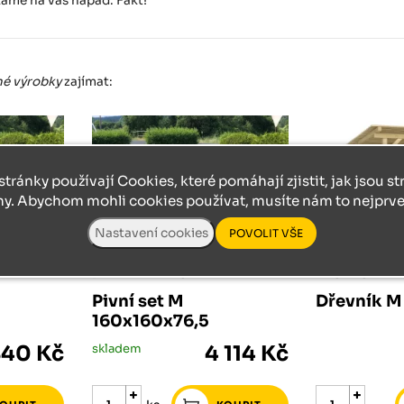
káme na váš nápad. Fakt!
é výrobky
zajímat:
stránky používají Cookies, které pomáhají zjistit, jak jsou s
ny. Abychom mohli cookies používat, musíte nám to nejprve 
DŘEVĚNÝ PIVNÍ SET
Pivní set M
Dřevník M
160x160x76,5
840 Kč
skladem
4 114 Kč