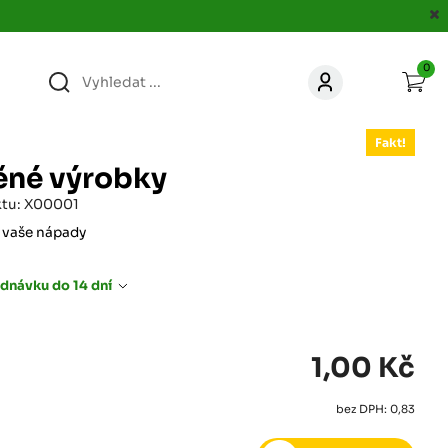
0
363
KONTAKT
Fakt!
acer.cz
ěné výrobky
67
ktu: X00001
KONTAKT
jacer.cz
 vaše nápady
860
dnávku do 14 dní
KONTAKT
jacer.cz
667
1,00 Kč
KONTAKT
jacer.cz
bez DPH: 0,83
060
KONTAKT
c
jacer.cz