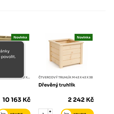
Novinka
Novinka
tránky
povolit.
PŘÍSTŘEŠEK NA DŘEVO 170 X 170 X 180
ČTVERCOVÝ TRUHLÍK M 43 X 43 X 38
Dřevěný truhlík
10 163 Kč
2 242 Kč