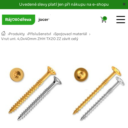
Uvedené slevy platí jen při nákupu na e-shopu
0
›
Produkty
›
Příslušenství
›
Spojovací materiál
›
Vrut uni. 4,0x40mm ZHH TX20 ZZ závit celý