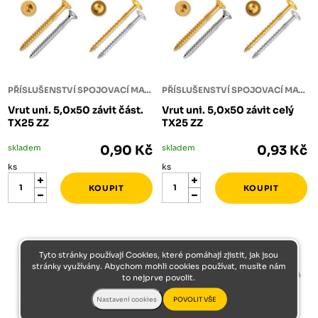
PŘÍSLUŠENSTVÍ SPOJOVACÍ MATERIÁL
PŘÍSLUŠENSTVÍ SPOJOVACÍ MATERIÁL
Vrut uni. 5,0x50 závit část.
Vrut uni. 5,0x50 závit celý
TX25 ZZ
TX25 ZZ
skladem
0,90 Kč
skladem
0,93 Kč
ks
ks
Tyto stránky používají Cookies, které pomáhají zjistit, jak jsou
stránky využívány. Abychom mohli cookies používat, musíte nám
to nejprve povolit.