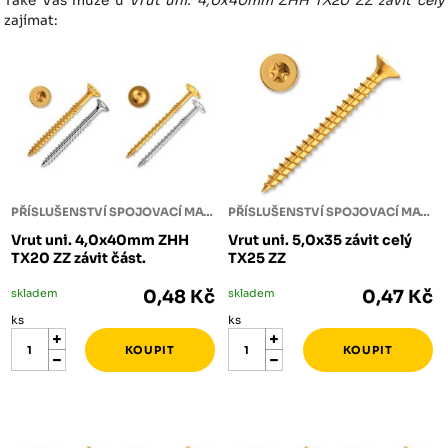
Také Vás může u
Vrut uni. 4,0x40mm ZHH TX20 ZZ závit celý
zajímat:
PŘÍSLUŠENSTVÍ SPOJOVACÍ MATERIÁL
PŘÍSLUŠENSTVÍ SPOJOVACÍ MATERIÁL
Vrut uni. 4,0x40mm ZHH
Vrut uni. 5,0x35 závit celý
TX20 ZZ závit část.
TX25 ZZ
skladem
0,48 Kč
skladem
0,47 Kč
ks
ks