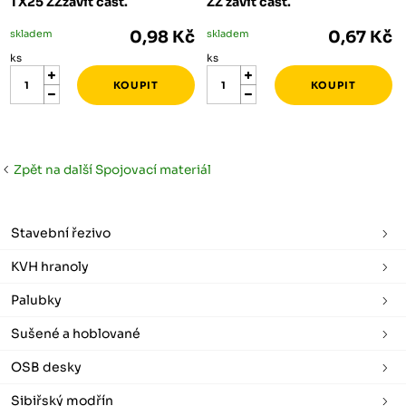
TX25 ZZzávit část.
ZZ závit část.
skladem
0,98 Kč
skladem
0,67 Kč
ks
ks
Zpět na další Spojovací materiál
Stavební řezivo
KVH hranoly
Palubky
Sušené a hoblované
OSB desky
Sibiřský modřín