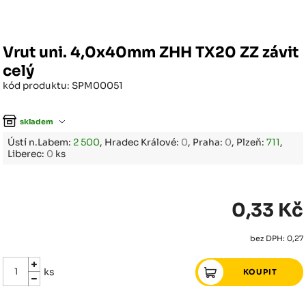
Vrut uni. 4,0x40mm ZHH TX20 ZZ závit
celý
kód produktu: SPM00051
skladem
Ústí n.Labem:
2 500
, Hradec Králové:
0
, Praha:
0
, Plzeň:
711
,
Liberec:
0
ks
0,33 Kč
bez DPH: 0,27
ks