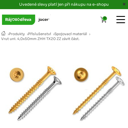
Uvedené slevy platí jen při nákupu na e-shopu
0
›
Produkty
›
Příslušenství
›
Spojovací materiál
›
Vrut uni. 4,0x50mm ZHH TX20 ZZ závit část.