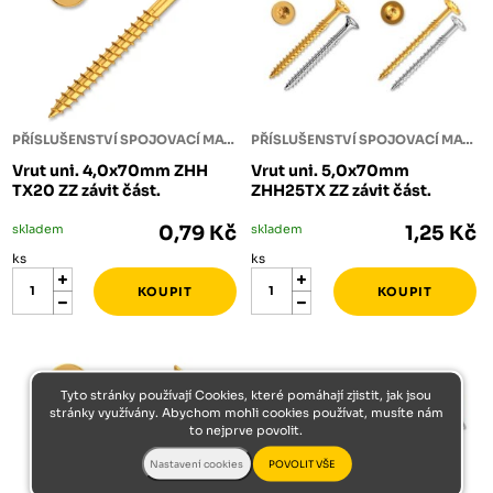
PŘÍSLUŠENSTVÍ SPOJOVACÍ MATERIÁL
PŘÍSLUŠENSTVÍ SPOJOVACÍ MATERIÁL
Vrut uni. 4,0x70mm ZHH
Vrut uni. 5,0x70mm
TX20 ZZ závit část.
ZHH25TX ZZ závit část.
skladem
0,79 Kč
skladem
1,25 Kč
ks
ks
Tyto stránky používají Cookies, které pomáhají zjistit, jak jsou
stránky využívány. Abychom mohli cookies používat, musíte nám
to nejprve povolit.