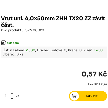
Vrut uni. 4,0x50mm ZHH TX20 ZZ závit
část.
kód produktu: SPM00029
skladem
Ústí n.Labem:
2 500
, Hradec Králové:
0
, Praha:
0
, Plzeň:
1 450
,
Liberec:
0
ks
0,57 Kč
bez DPH: 0,47
ks