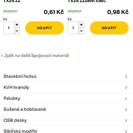
TX25 ZZ
TX25 ZZzávit část.
skladem
0,61 Kč
skladem
0,98 Kč
ks
ks
Zpět na další Spojovací materiál
Stavební řezivo
KVH hranoly
Palubky
Sušené a hoblované
OSB desky
Sibiřský modřín