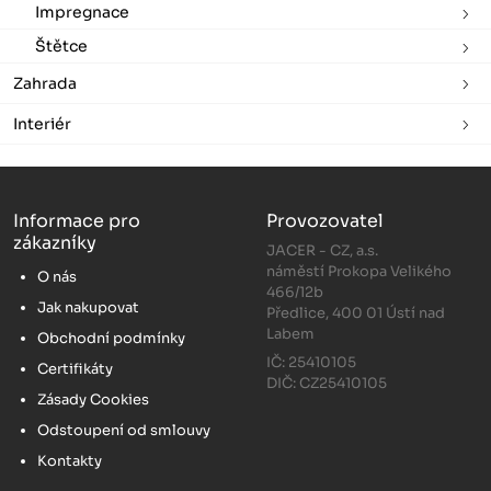
Impregnace
Štětce
Zahrada
Interiér
Informace pro
Provozovatel
zákazníky
JACER - CZ, a.s.
náměstí Prokopa Velikého
O nás
466/12b
Jak nakupovat
Předlice, 400 01 Ústí nad
Labem
Obchodní podmínky
IČ: 25410105
Certifikáty
DIČ: CZ25410105
Zásady Cookies
Odstoupení od smlouvy
Kontakty