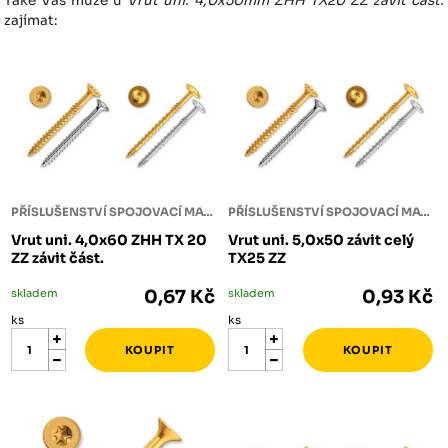
Také Vás může u
Vrut uni. 4,0x50mm ZHH TX20 ZZ závit část.
zajímat:
PŘÍSLUŠENSTVÍ SPOJOVACÍ MATERIÁL
PŘÍSLUŠENSTVÍ SPOJOVACÍ MATERIÁL
Vrut uni. 4,0x60 ZHH TX 20
Vrut uni. 5,0x50 závit celý
ZZ závit část.
TX25 ZZ
skladem
0,67 Kč
skladem
0,93 Kč
ks
ks