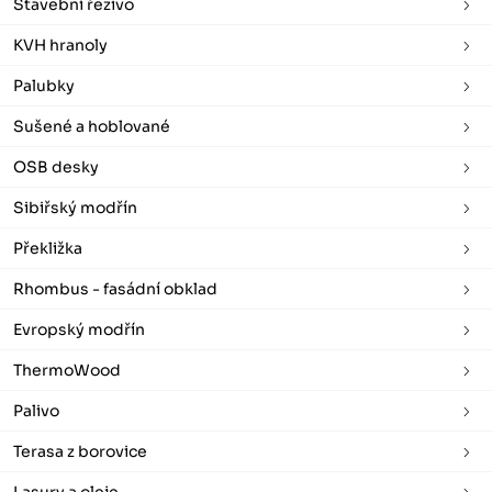
Stavební řezivo
KVH hranoly
Palubky
Sušené a hoblované
OSB desky
Sibiřský modřín
Překližka
Rhombus - fasádní obklad
Evropský modřín
ThermoWood
Palivo
Terasa z borovice
Lasury a oleje