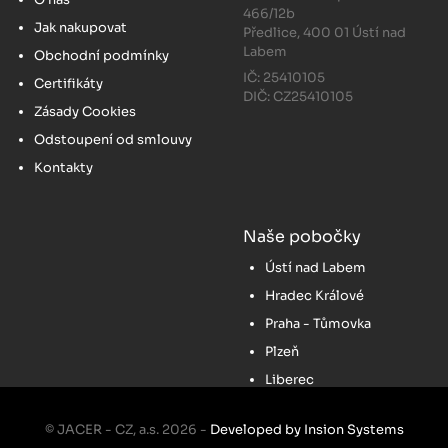
466/12b
Jak nakupovat
Předlice, 400 01 Ústí nad
Labem
Obchodní podmínky
IČ: 25410105
Certifikáty
DIČ: CZ25410105
Zásady Cookies
Odstoupení od smlouvy
Kontakty
Naše pobočky
Ústí nad Labem
Hradec Králové
Praha - Tůmovka
Plzeň
Liberec
© JACER - CZ, a.s. 2026 -
Developed by Insion Systems