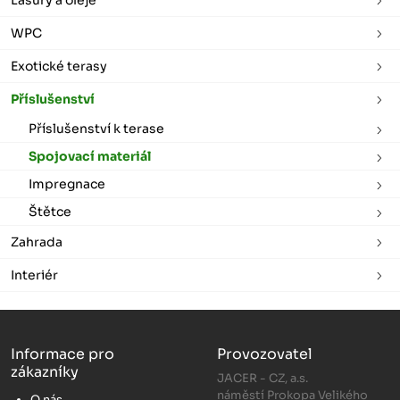
WPC
Exotické terasy
Příslušenství
Příslušenství k terase
Spojovací materiál
Impregnace
Štětce
Zahrada
Interiér
Informace pro
Provozovatel
zákazníky
JACER - CZ, a.s.
náměstí Prokopa Velikého
O nás