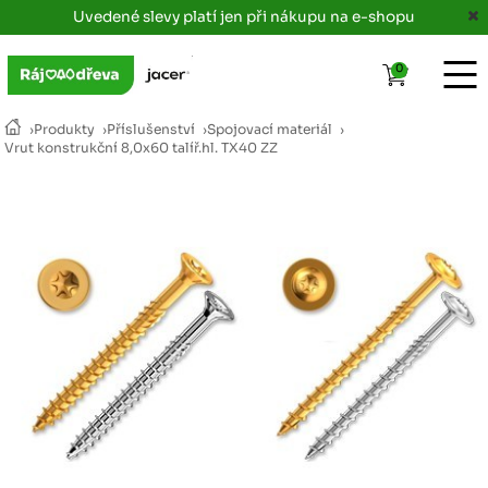
Uvedené slevy platí jen při nákupu na e-shopu
0
›
Produkty
›
Příslušenství
›
Spojovací materiál
›
Vrut konstrukční 8,0x60 talíř.hl. TX40 ZZ