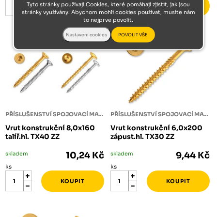
Tyto stránky používají Cookies, které pomáhají zjistit, jak jsou
stránky využívány. Abychom mohli cookies používat, musíte nám
to nejprve povolit.
PŘÍSLUŠENSTVÍ SPOJOVACÍ MATERIÁL
PŘÍSLUŠENSTVÍ SPOJOVACÍ MATERIÁL
Vrut konstrukční 8,0x160
Vrut konstrukční 6,0x200
talíř.hl. TX40 ZZ
zápust.hl. TX30 ZZ
skladem
10,24 Kč
skladem
9,44 Kč
ks
ks