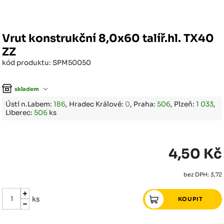
Vrut konstrukční 8,0x60 talíř.hl. TX40
ZZ
kód produktu: SPM50050
skladem
Ústí n.Labem:
186
, Hradec Králové:
0
, Praha:
506
, Plzeň:
1 033
,
Liberec:
506
ks
4,50 Kč
bez DPH: 3,72
ks