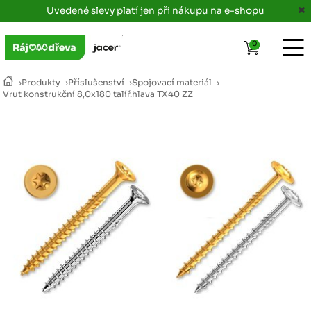
Uvedené slevy platí jen při nákupu na e-shopu
0
›
Produkty
›
Příslušenství
›
Spojovací materiál
›
Vrut konstrukční 8,0x180 talíř.hlava TX40 ZZ