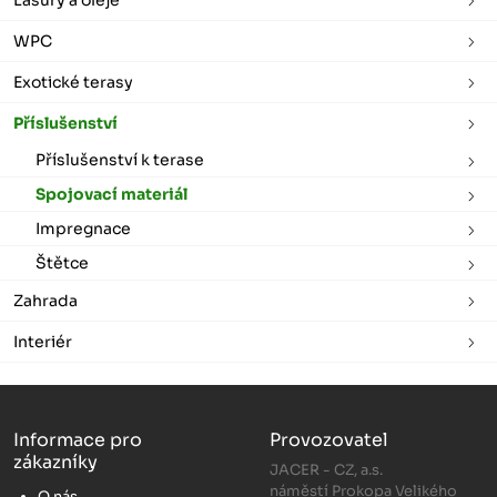
WPC
Exotické terasy
Příslušenství
Příslušenství k terase
Spojovací materiál
Impregnace
Štětce
Zahrada
Interiér
Informace pro
Provozovatel
zákazníky
JACER - CZ, a.s.
náměstí Prokopa Velikého
O nás