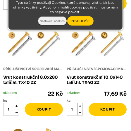
Tyto stránky používají Cookies, které pomáhají zjistit, jak jsou
stránky využívány. Abychom mohli cookies používat, musíte nám
to nejprve povolit.
PŘÍSLUŠENSTVÍ SPOJOVACÍ MATERIÁL
PŘÍSLUŠENSTVÍ SPOJOVACÍ MATERIÁL
Vrut konstrukční 8,0x280
Vrut konstrukční 10,0x140
talíř.hl. TX40 ZZ
talíř.hl. TX40 ZZ
skladem
22 Kč
skladem
17,69 Kč
ks
ks