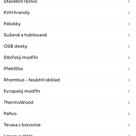
Stavební řezivo
KVH hranoly
Palubky
Sušené a hoblované
OSB desky
Sibiřský modřín
Překližka
Rhombus - fasádní obklad
Evropský modřín
ThermoWood
Palivo
Terasa z borovice
Lasury a oleje