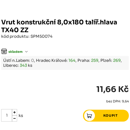
Vrut konstrukční 8,0x180 talíř.hlava
TX40 ZZ
kód produktu: SPM50074
skladem
Ústí n.Labem:
0
, Hradec Králové:
164
, Praha:
259
, Plzeň:
269
,
Liberec:
343
ks
11,66 Kč
bez DPH: 9,64
ks