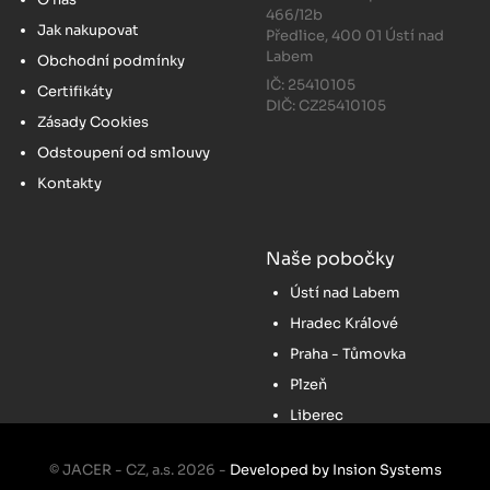
466/12b
Jak nakupovat
Předlice, 400 01 Ústí nad
Labem
Obchodní podmínky
IČ: 25410105
Certifikáty
DIČ: CZ25410105
Zásady Cookies
Odstoupení od smlouvy
Kontakty
Naše pobočky
Ústí nad Labem
Hradec Králové
Praha - Tůmovka
Plzeň
Liberec
© JACER - CZ, a.s. 2026 -
Developed by Insion Systems