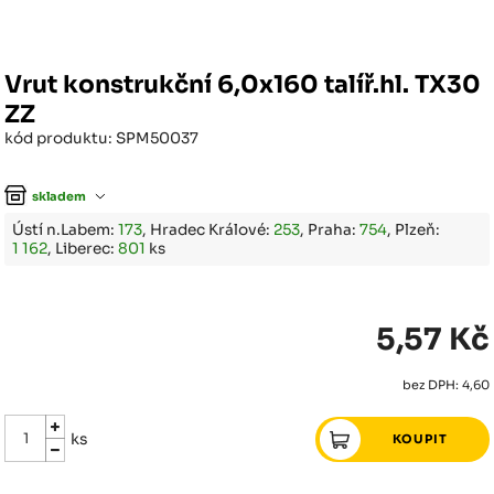
Vrut konstrukční 6,0x160 talíř.hl. TX30
ZZ
kód produktu: SPM50037
skladem
Ústí n.Labem:
173
, Hradec Králové:
253
, Praha:
754
, Plzeň:
1 162
, Liberec:
801
ks
5,57 Kč
bez DPH: 4,60
ks