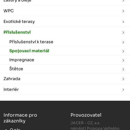
WPC
Exotické terasy
Příslušenství
Příslušenství k terase
Spojovací materiál
Impregnace
Štětce
Zahrada
Interiér
Informace pro
Provozovatel
zákazníky
JACER - CZ, a.s.
náměstí Prokopa Velikého
O nás