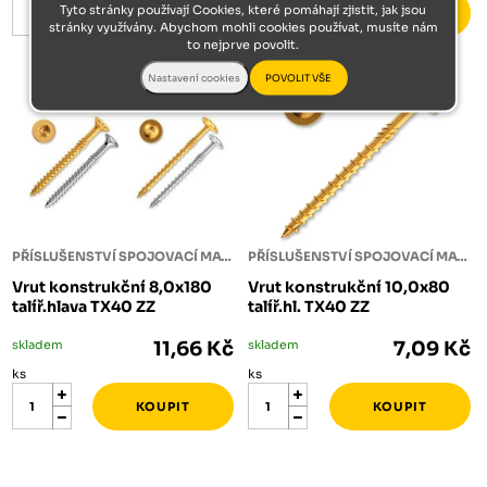
Tyto stránky používají Cookies, které pomáhají zjistit, jak jsou
stránky využívány. Abychom mohli cookies používat, musíte nám
to nejprve povolit.
PŘÍSLUŠENSTVÍ SPOJOVACÍ MATERIÁL
PŘÍSLUŠENSTVÍ SPOJOVACÍ MATERIÁL
Vrut konstrukční 8,0x180
Vrut konstrukční 10,0x80
talíř.hlava TX40 ZZ
talíř.hl. TX40 ZZ
skladem
11,66 Kč
skladem
7,09 Kč
ks
ks