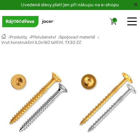
Uvedené slevy platí jen při nákupu na e-shopu
0
›
Produkty
›
Příslušenství
›
Spojovací materiál
›
Vrut konstrukční 6,0x160 talíř.hl. TX30 ZZ