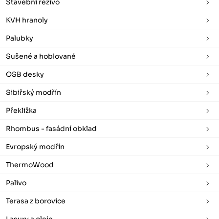
Stavební řezivo
KVH hranoly
Palubky
Sušené a hoblované
OSB desky
Sibiřský modřín
Překližka
Rhombus - fasádní obklad
Evropský modřín
ThermoWood
Palivo
Terasa z borovice
Lasury a oleje