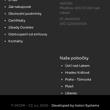
466/12b
Jak nakupovat
Předlice, 400 01 Ústí nad
Labem
Obchodní podmínky
IČ: 25410105
Certifikáty
DIČ: CZ25410105
Zásady Cookies
Odstoupení od smlouvy
Kontakty
Naše pobočky
Ústí nad Labem
Hradec Králové
Praha - Tůmovka
Plzeň
Liberec
© JACER - CZ, a.s. 2026 -
Developed by Insion Systems