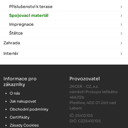
Příslušenství k terase
Spojovací materiál
Impregnace
Štětce
Zahrada
Interiér
Informace pro
Provozovatel
zákazníky
JACER - CZ, a.s.
náměstí Prokopa Velikého
O nás
466/12b
Jak nakupovat
Předlice, 400 01 Ústí nad
Labem
Obchodní podmínky
IČ: 25410105
Certifikáty
DIČ: CZ25410105
Zásady Cookies