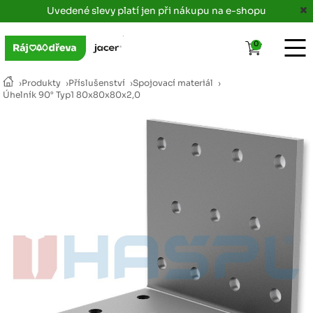
Uvedené slevy platí jen při nákupu na e-shopu
0
›
Produkty
›
Příslušenství
›
Spojovací materiál
›
Úhelník 90° Typ1 80x80x80x2,0