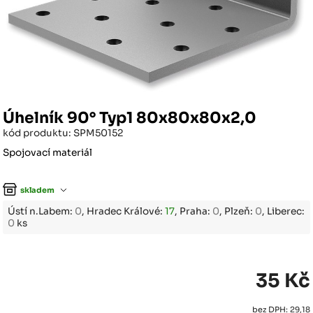
Úhelník 90° Typ1 80x80x80x2,0
kód produktu: SPM50152
Spojovací materiál
skladem
Ústí n.Labem:
0
, Hradec Králové:
17
, Praha:
0
, Plzeň:
0
, Liberec:
0
ks
35 Kč
bez DPH: 29,18