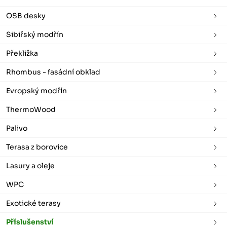
OSB desky
Sibiřský modřín
Překližka
Rhombus - fasádní obklad
Evropský modřín
ThermoWood
Palivo
Terasa z borovice
Lasury a oleje
WPC
Exotické terasy
Příslušenství