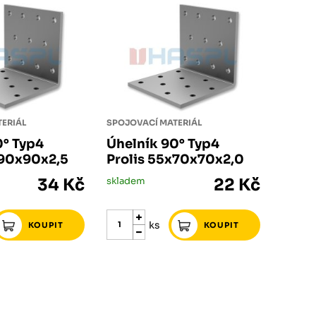
ERIÁL
SPOJOVACÍ MATERIÁL
0° Typ4
Úhelník 90° Typ4
x90x90x2,5
Prolis 55x70x70x2,0
34 Kč
skladem
22 Kč
ks