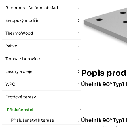
vybírat zde
Po-Pá 07:00 - 16:00, So 08:00 - 12:00 (ne Liberec)
Zimní otevírací doba (listopad - únor)
Rhombus - fasádní obklad
Po-Pá 08:00 - 16:00, So 08:00 - 12:00 (ne Liberec)
Evropský modřín
ThermoWood
Palivo
Terasa z borovice
Popis prod
Lasury a oleje
Úhelník 90° Typ1
WPC
Exotické terasy
Příslušenství
Úhelník 90° Typ1
Příslušenství k terase