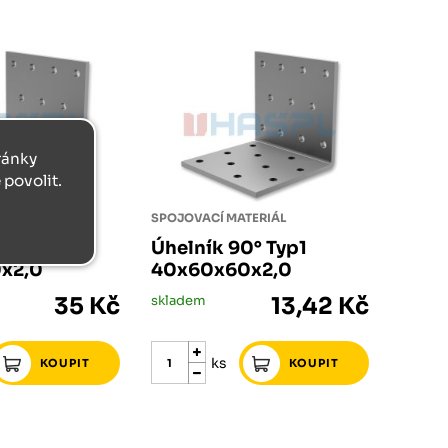
tránky
povolit.
ERIÁL
SPOJOVACÍ MATERIÁL
° Typ1
Úhelník 90° Typ1
x2,0
40x60x60x2,0
35 Kč
skladem
13,42 Kč
ks