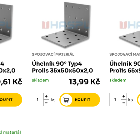
SPOJOVACÍ MATERIÁL
SPOJOVACÍ MAT
p4
Úhelník 90° Typ4
Úhelník 9
0x2,0
Prolis 35x50x50x2,0
Prolis 65
9,61 Kč
skladem
13,99 Kč
skladem
ks
ks
í materiál