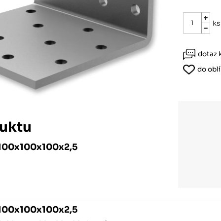
Růžodol XI – Liberec, 460 01
ks
dotaz 
do obl
uktu
 100x100x100x2,5
 100x100x100x2,5