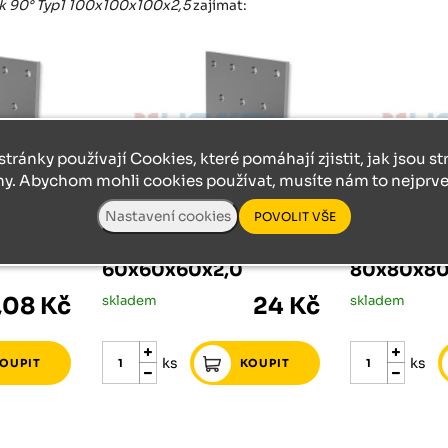
k 90° Typ1 100x100x100x2,5
zajímat:
stránky používají Cookies, které pomáhají zjistit, jak jsou s
ny. Abychom mohli cookies používat, musíte nám to nejprve 
PŘÍSLUŠENSTVÍ SPOJOVACÍ MATERIÁL
SPOJOVACÍ MATERIÁL
SPOJOVACÍ MAT
1
Úhelník 90° Typ1
Úhelník 90
60x60x60x2,0
80x80x80
,08 Kč
skladem
24 Kč
skladem
ks
ks