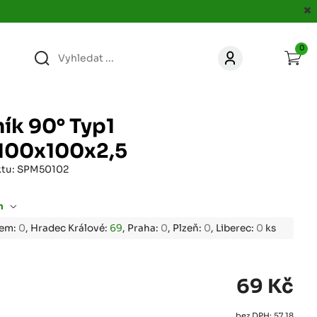
0
363
KONTAKT
acer.cz
ík 90° Typ1
67
100x100x2,5
KONTAKT
jacer.cz
ktu: SPM50102
860
KONTAKT
m
jacer.cz
bem:
0
, Hradec Králové:
69
, Praha:
0
, Plzeň:
0
, Liberec:
0
ks
667
KONTAKT
jacer.cz
69 Kč
060
KONTAKT
c
jacer.cz
bez DPH: 57,18