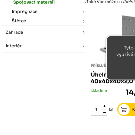
Také Vás může u
Úhelní
Spojovací materiál
Impregnace
Štětce
Zahrada
Interiér
Tyto 
využívá
Úhelník 90° Typ
40x40x40x2,0
skladem
14
ks