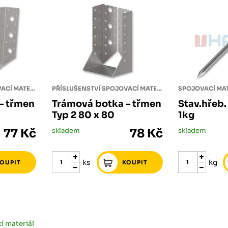
PŘÍSLUŠENSTVÍ SPOJOVACÍ MATERIÁL
PŘÍSLUŠENSTVÍ SPOJOVACÍ MATERIÁL
SPOJOVACÍ MAT
– třmen
Trámová botka – třmen
Stav.hřeb
Typ 2 80 x 80
1kg
77 Kč
skladem
78 Kč
skladem
ks
kg
í materiál