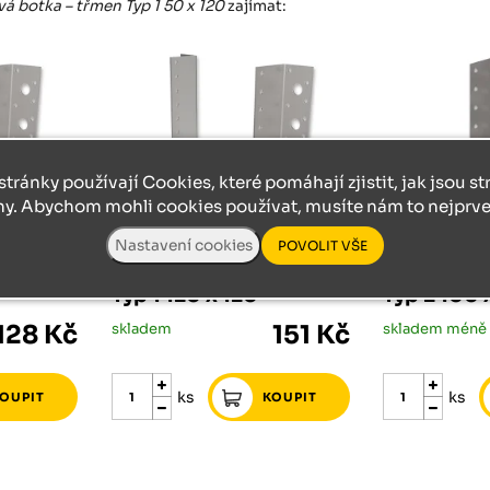
á botka – třmen Typ 1 50 x 120
zajímat:
stránky používají Cookies, které pomáhají zjistit, jak jsou s
ny. Abychom mohli cookies používat, musíte nám to nejprve 
PŘÍSLUŠENSTVÍ SPOJOVACÍ MATERIÁL
PŘÍSLUŠENSTVÍ SPOJOVACÍ MATERIÁL
– třmen
Trámová botka – třmen
Trámová b
Typ 1 120 x 120
Typ 2 100 
128 Kč
skladem
151 Kč
ks
ks