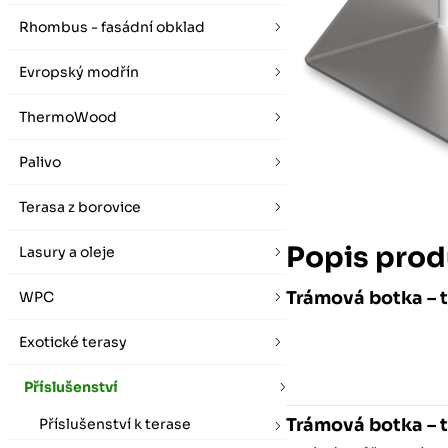
vybírat zde
Po-Pá 07:00 - 16:00, So 08:00 - 12:00 (ne Liberec)
Zimní otevírací doba (listopad - únor)
Rhombus - fasádní obklad
Po-Pá 08:00 - 16:00, So 08:00 - 12:00 (ne Liberec)
Evropský modřín
ThermoWood
Palivo
Terasa z borovice
Popis prod
Lasury a oleje
Trámová botka – t
WPC
Exotické terasy
Příslušenství
Trámová botka – t
Příslušenství k terase