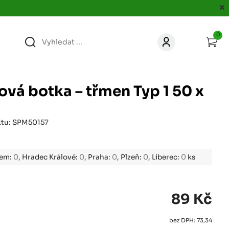
0
363
KONTAKT
acer.cz
vá botka – třmen Typ 1 50 x
67
KONTAKT
jacer.cz
ktu: SPM50157
860
KONTAKT
jacer.cz
bem:
0
, Hradec Králové:
0
, Praha:
0
, Plzeň:
0
, Liberec:
0
ks
667
KONTAKT
jacer.cz
89 Kč
060
bez DPH: 73,34
KONTAKT
c
jacer.cz