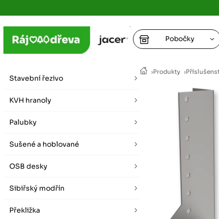
Pobočky
Ústí nad
›
Produkty
›
Příslušens
vybírat zde
Stavební řezivo
+
Hradec K
+
KVH hranoly
+
+
vybírat zde
Palubky
+
Praha
Sušené a hoblované
vybírat zde
OSB desky
Plzeň
vybírat zde
Sibiřský modřín
Liberec
Překližka
Letní otevírací doba (březen - říjen)