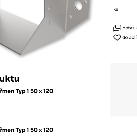
Růžodol XI – Liberec, 460 01
ks
dotaz 
do obl
uktu
řmen Typ 1 50 x 120
řmen Typ 1 50 x 120