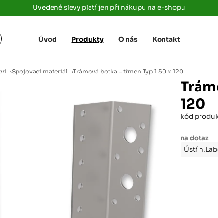
Uvedené slevy platí jen při nákupu na e-shopu
Úvod
Produkty
O nás
Kontakt
Žižkova 3363/78
+420 733 733 
 Labem
(parkoviště MAKRO)
rajdrevausti
j
tví
›
Spojovací materiál
›
Trámová botka – třmen Typ 1 50 x 120
Ústí nad Labem, 400 01
Trámo
Rovná 181
+420 731 616 7
rálové
120
(parkoviště MAKRO)
rajdrevahradec
Březhrad, Hradec Králové, 503 32
kód produ
Tůmovka 110
+420 734 850 
na dotaz
(Za čerpací stanicí TANK ONO)
rajdrevapraha
Předboj, 250 72
Ústí n.La
Rokycanská 2656/2,
+420 603 162 
(parkoviště Albert)
rajdrevaplzen
Plzeň 4, 301 00
Partyzánská
+420 733 733 
(na konci ulice u zrcadla)
rajdrevalibere