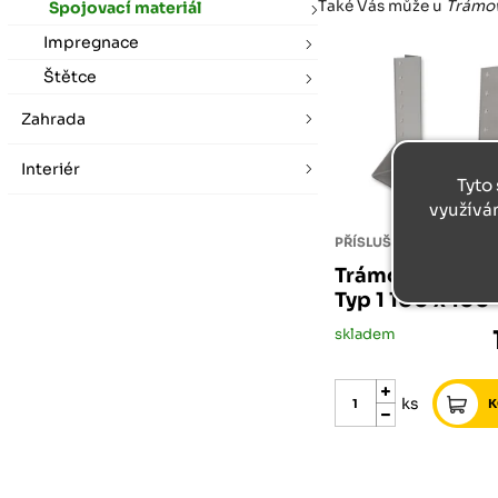
Také Vás může u
Trámov
Spojovací materiál
Impregnace
Štětce
Zahrada
Interiér
Tyto 
využívá
Trámová botka 
Typ 1 100 x 100
skladem
ks