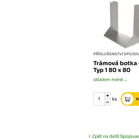
Trámová botka 
Typ 1 80 x 80
skladem méně než 5 ks
ks
Zpět na další Spojovac