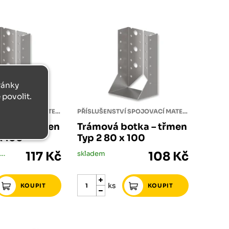
tránky
povolit.
PŘÍSLUŠENSTVÍ SPOJOVACÍ MATERIÁL
PŘÍSLUŠENSTVÍ SPOJOVACÍ MATERIÁL
otka – třmen
Trámová botka – třmen
x 100
Typ 2 80 x 100
skladem méně než 5 ks
117 Kč
skladem
108 Kč
ks