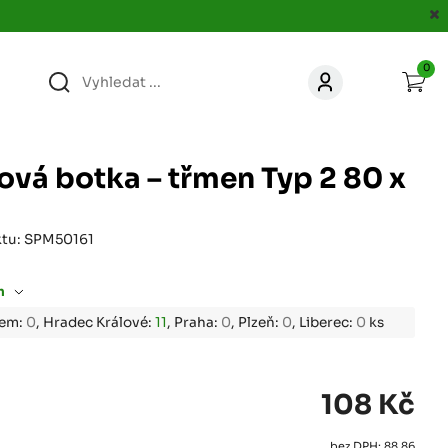
0
363
KONTAKT
acer.cz
vá botka – třmen Typ 2 80 x
67
KONTAKT
jacer.cz
ktu: SPM50161
860
KONTAKT
m
jacer.cz
bem:
0
, Hradec Králové:
11
, Praha:
0
, Plzeň:
0
, Liberec:
0
ks
667
KONTAKT
jacer.cz
108 Kč
060
KONTAKT
c
jacer.cz
bez DPH: 88,86