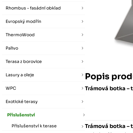
vybírat zde
Po-Pá 07:00 - 16:00, So 08:00 - 12:00 (ne Liberec)
Zimní otevírací doba (listopad - únor)
Rhombus - fasádní obklad
Po-Pá 08:00 - 16:00, So 08:00 - 12:00 (ne Liberec)
Evropský modřín
ThermoWood
Palivo
Terasa z borovice
Popis prod
Lasury a oleje
Trámová botka – t
WPC
Exotické terasy
Příslušenství
Trámová botka – t
Příslušenství k terase