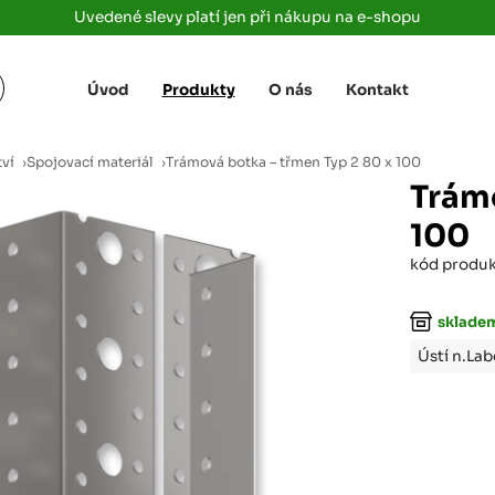
Uvedené slevy platí jen při nákupu na e-shopu
Úvod
Produkty
O nás
Kontakt
Žižkova 3363/78
+420 733 733 
 Labem
(parkoviště MAKRO)
rajdrevausti
j
tví
›
Spojovací materiál
›
Trámová botka – třmen Typ 2 80 x 100
Ústí nad Labem, 400 01
Trámo
Rovná 181
+420 731 616 7
rálové
100
(parkoviště MAKRO)
rajdrevahradec
Březhrad, Hradec Králové, 503 32
kód produ
Tůmovka 110
+420 734 850 
(Za čerpací stanicí TANK ONO)
sklade
rajdrevapraha
Předboj, 250 72
Ústí n.La
Rokycanská 2656/2,
+420 603 162 
(parkoviště Albert)
rajdrevaplzen
Plzeň 4, 301 00
Partyzánská
+420 733 733 
(na konci ulice u zrcadla)
rajdrevalibere