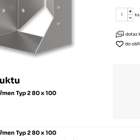
Růžodol XI – Liberec, 460 01
ks
dotaz 
do obl
uktu
řmen Typ 2 80 x 100
řmen Typ 2 80 x 100