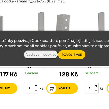
á botka – třmen Typ 2 80 x 100
zajímat:
stránky používají Cookies, které pomáhají zjistit, jak jsou s
ny. Abychom mohli cookies používat, musíte nám to nejprve 
PŘÍSLUŠENSTVÍ SPOJOVACÍ MATERIÁL
PŘÍSLUŠENSTVÍ SPOJOVACÍ MATERIÁL
– třmen
Trámová botka – třmen
Trámová b
Typ 1 100 x 100
Typ 1 120 
117 Kč
skladem
128 Kč
skladem
ks
ks