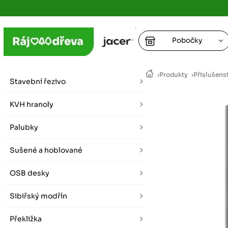
Pobočky
Ústí nad
›
Produkty
›
Příslušens
vybírat zde
Stavební řezivo
+
Hradec K
+
KVH hranoly
+
+
vybírat zde
Palubky
+
Praha
Sušené a hoblované
vybírat zde
OSB desky
Plzeň
vybírat zde
Sibiřský modřín
Liberec
Překližka
Letní otevírací doba (březen - říjen)