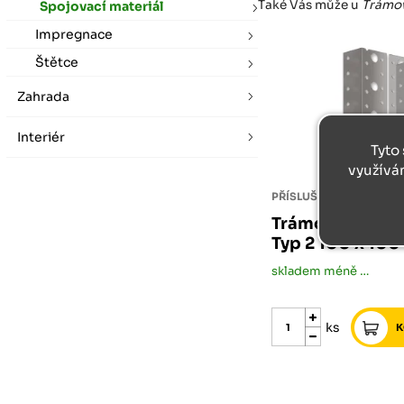
Také Vás může u
Trámov
Spojovací materiál
Impregnace
Štětce
Zahrada
Interiér
Tyto 
využívá
Trámová botka 
Typ 2 100 x 100
skladem méně než 5 ks
ks