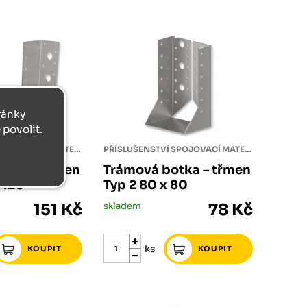
tránky
povolit.
PŘÍSLUŠENSTVÍ SPOJOVACÍ MATERIÁL
PŘÍSLUŠENSTVÍ SPOJOVACÍ MATERIÁL
otka – třmen
Trámová botka – třmen
x 120
Typ 2 80 x 80
151 Kč
skladem
78 Kč
ks