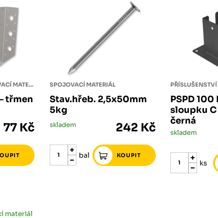
PŘÍSLUŠENSTVÍ SPOJOVACÍ MATERIÁL
SPOJOVACÍ MATERIÁL
– třmen
Stav.hřeb. 2,5x50mm
PSPD 100 
5kg
sloupku C
černá
77 Kč
skladem
242 Kč
skladem
bal
ks
í materiál