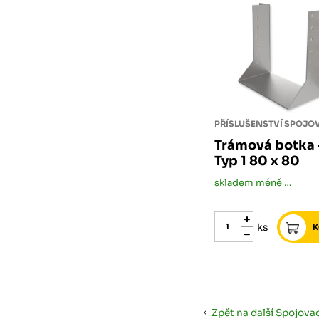
Trámová botka 
Typ 1 80 x 80
skladem méně než 5 ks
ks
Zpět na další Spojovac